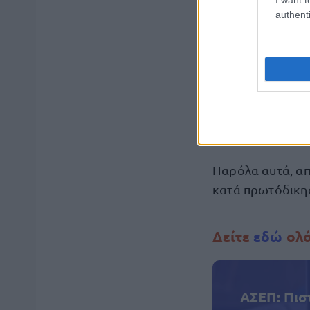
authenti
«…
με βάση την 
πλέον η δυνατότ
μη άσκηση ενδίκ
εργασιακής σχέση
«συμβασιούχων έ
υπ’ αριθ. 752/2
Παρόλα αυτά, απ
κατά πρωτόδικης
Δείτε
εδώ
ολό
ΑΣΕΠ: Πισ