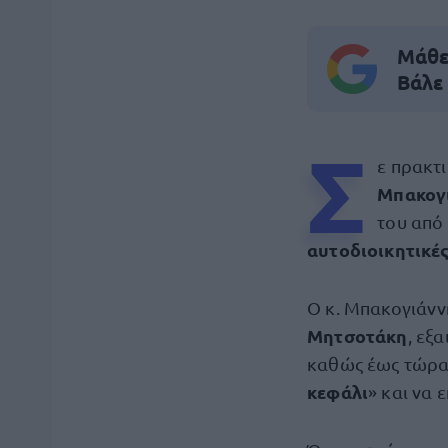
Μάθε 
Βάλε
Σ
ε πρακτι
Μπακογ
του από 
αυτοδιοικητικές
Ο κ. Μπακογιάννη
Μητσοτάκη
, εξα
καθώς έως τώρα 
κεφάλι
» και να 