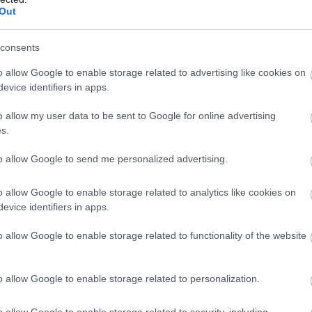
ι οι ενάγοντες συμβασιούχοι – covid (σύνολο 302) συνδ
Out
ημένης εργασίας αορίστου χρόνου και υποχρεώνεται ο Δ
χθηκε προσωρινά εκτελεστή, να αποδέχεται τις υπηρεσ
consents
ιλή χρηματικής ποινής ύψους 300 ευρώ ημερησίως για κ
o allow Google to enable storage related to advertising like cookies on
 ύλην αρμόδιο Τμήμα εξουσιοδοτείται όπως προβεί σε κά
evice identifiers in apps.
ια επί σκοπώ υλοποίησης του εν θέματι αντικειμένου
.»
o allow my user data to be sent to Google for online advertising
s.
όφαση παρουσιάζονται το ιστορικό της υπόθεσης, ανα
to allow Google to send me personalized advertising.
άσεις αλλά και η κατάθεση στο ακροατήριο του δικασ
αθαριότητας-Ανακύκλωσης του Δήμου Αθηναίων κ. Νι
o allow Google to enable storage related to analytics like cookies on
αναγκαιότητα π
την οποία ο Δήμος αναφέρθηκε στην
evice identifiers in apps.
θέσεις τους
, αφού η ενδεχόμενη διακοπή της εργασια
o allow Google to enable storage related to functionality of the website
σοβαρό πρόβλημα στην εύρυθμη λειτουργία του Δ
o allow Google to enable storage related to personalization.
χει στο κομμάτι της εισήγησης του Δημάρχου που αν
 που απορρέουν από τη διάταξη:
o allow Google to enable storage related to security, including