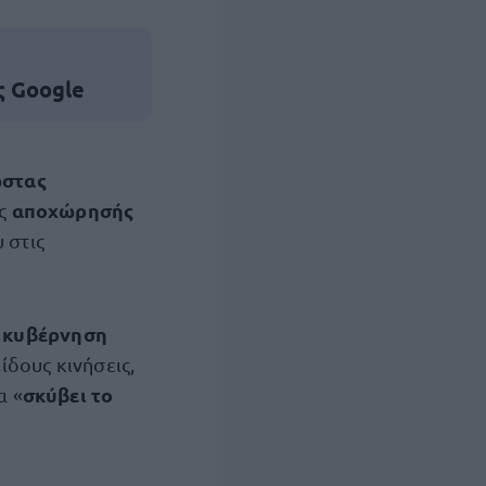
ς Google
στας
αποχώρησής
ης
 στις
κυβέρνηση
ν
είδους κινήσεις,
σκύβει το
α «