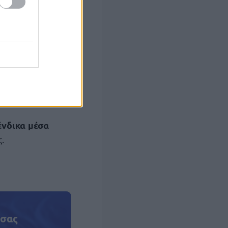
0,
δεν υφίσταται
υ Δήμου για τη
 ή μετατροπή
των
υ αφορά και την
ένδικα μέσα
.
 σας