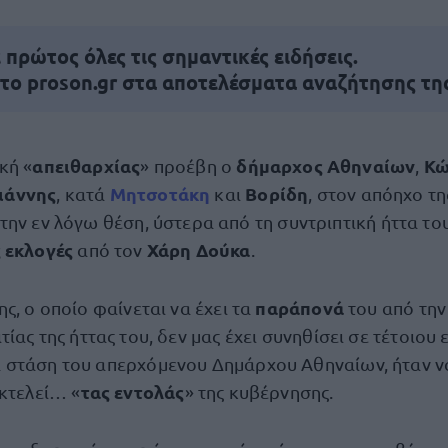
πρώτος όλες τις σημαντικές ειδήσεις.
 το proson.gr στα αποτελέσματα αναζήτησης τη
απειθαρχίας
δήμαρχος Αθηναίων
Κώ
κή «
» προέβη ο
,
ιάννης
Μητσοτάκη
Βορίδη
, κατά
και
, στον απόηχο τ
την εν λόγω θέση, ύστερα από τη συντριπτική ήττα του
 εκλογές
Χάρη Δούκα
από τον
.
παράπονά
ς, ο οποίο φαίνεται να έχει τα
του από τη
ιτίας της ήττας του, δεν μας έχει συνηθίσει σε τέτοιου 
στάση του απερχόμενου Δημάρχου Αθηναίων, ήταν ν
τας εντολάς
εκτελεί… «
» της κυβέρνησης.