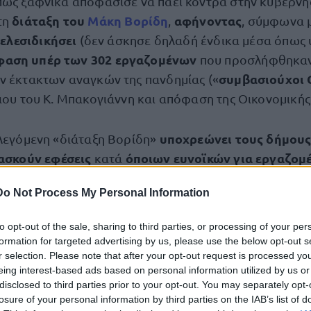
πως ξαφνικά αποφάσισε να πάει κόντρα στην κυβέρνησ
διάταξη του
Μάκη Βορίδη
αφήνοντας
τη
,
, σύμφωνα 
ελεσιδικήσει
(δεν άσκησε δηλαδή ένδικα μέσα όπως
φαση υπέρ των 302 εργαζομένων
που προσλήφθηκαν 
συμβασιούχοι 
ν έκτακτων αναγκών της πανδημίας («
διου του Κ. Μπακογιάννη και απόφαση της Οικονομικής
υποχρεώνει τους δήμου
 λεγόμενη «διάταξη Βορίδη»
ασκούν εφέσεις
όποιων ευνοϊκών για εργαζομ
κατά
ποφάσεων
.
Do Not Process My Personal Information
κέρδισαν απόφαση του Μονομελούς Πρωτοδικείο
ι
to opt-out of the sale, sharing to third parties, or processing of your per
Δήμο Αθηναίων
ναγνωρίζει ότι συνδέονται με τον
με 
formation for targeted advertising by us, please use the below opt-out s
γασίας αορίστου χρόνου
και να υποχρεώνει τον δήμο
r selection. Please note that after your opt-out request is processed y
eing interest-based ads based on personal information utilized by us or
απειλώντας
ποινή 300 ευρώ για 
υς –
τον μάλιστα με
disclosed to third parties prior to your opt-out. You may separately opt-
όρφωσης
στην απόφαση.
losure of your personal information by third parties on the IAB’s list of