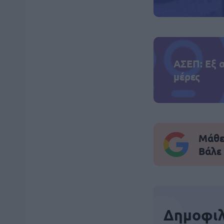
ΑΣΕΠ: Εξ 
μέρες
Μάθε 
Βάλε
Δημοφιλ