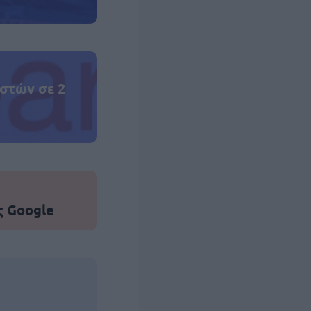
στών σε 2
ς Google