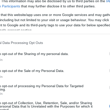
. This information may also be disclosed by us to third parties on the
IA
Participants
that may further disclose it to other third parties.
ς οι εργαζόμενοι είχαν ήδη κερδίσει τα ασφαλιστικά 
 that this website/app uses one or more Google services and may gath
22 Ιουλίου 2022 έως σήμερα
υπηρεσίες από τις
(η προ
including but not limited to your visit or usage behaviour. You may click 
ν 1η Δεκεμβρίου 2023).
 to Google and its third-party tags to use your data for below specifi
ogle consent section.
της Οικονομικής Επιτροπής του Δήμου Αθηναίων την 
l Data Processing Opt Outs
στηκε να μην ασκηθούν ένδικα μέσα κατά της πρωτό
μόνιμα εργασιακά δικ
ι ότι οι εργαζόμενοι αποκτούν
o opt-out of the Sharing of my personal data.
In
Μπακογιάννη
o opt-out of the Sale of my Personal Data.
In
όφαση της Οικονομικής Επιτροπής
(πρόεδρος Κ. Μπα
to opt-out of processing my Personal Data for Targeted
ing.
In
μη άσκηση ενδίκων μέσων κατά της με αριθμό 752/2023
o opt-out of Collection, Use, Retention, Sale, and/or Sharing
οδικείου Αθηνών (διαδικασία εργατικών διαφορών), μ
ersonal Data that Is Unrelated with the Purposes for which it
lected.