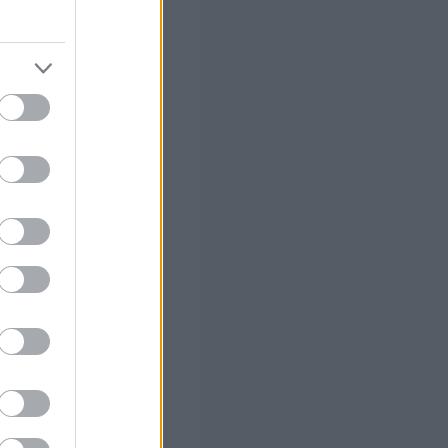
έονται με το Δήμο
ήμος με την ίδια
ίες τους όπως
άθε ημέρα
θε τυχόν
λυτικά οι
τηρίου του
κόλαου
αραμονής των
κής τους σχέσης
ήμου Αθηναίων
.
αφέρεται στους