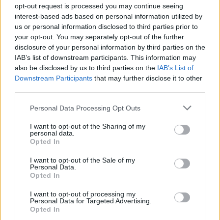
μέρες
opt-out request is processed you may continue seeing
interest-based ads based on personal information utilized by
us or personal information disclosed to third parties prior to
your opt-out. You may separately opt-out of the further
disclosure of your personal information by third parties on the
IAB’s list of downstream participants. This information may
Μάθε πρώτος όλες τις σημαντικές
also be disclosed by us to third parties on the
IAB’s List of
ειδήσεις.
Downstream Participants
that may further disclose it to other
Βάλε το proson.gr στα αποτελέσματα
third parties.
αναζήτησης της Google
Please note that this website/app uses one or more Google
Personal Data Processing Opt Outs
services and may gather and store information including but
not limited to your visit or usage behaviour. You may click to
I want to opt-out of the Sharing of my
personal data.
grant or deny consent to Google and its third-party tags to
Opted In
use your data for below specified purposes in below Google
Δημοφιλείς Ειδήσεις
consent section.
I want to opt-out of the Sale of my
Personal Data.
Opted In
I want to opt-out of processing my
Ανοικτές 1.779 θέσεις εργασίας στο
Personal Data for Targeted Advertising.
Opted In
Δημόσιο (χωρίς πτυχίο)