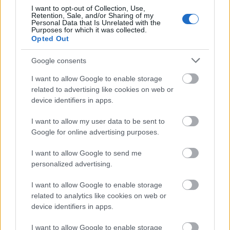
I want to opt-out of Collection, Use,
Retention, Sale, and/or Sharing of my
Personal Data that Is Unrelated with the
Purposes for which it was collected.
Πυροσβεστική Σχολή: Νέος
Opted Out
κανονισμός για δόκιμους – Τι αλλάζει
Google consents
σε διαμονή, σίτιση και πρακτική
εκπαίδευση
I want to allow Google to enable storage
related to advertising like cookies on web or
device identifiers in apps.
e-ΕΦΚΑ: Έως 846 ευρώ επιπλέον στη
I want to allow my user data to be sent to
Google for online advertising purposes.
σύνταξη – Ποιοι δικαιούνται τα
χρήματα
I want to allow Google to send me
personalized advertising.
I want to allow Google to enable storage
ΔΥΠΑ: Ευκαιρία συνταξιοδότησης για
related to analytics like cookies on web or
8.000 ανέργους άνω των 55 ετών –
device identifiers in apps.
Ξεκίνησαν οι αιτήσεις
I want to allow Google to enable storage