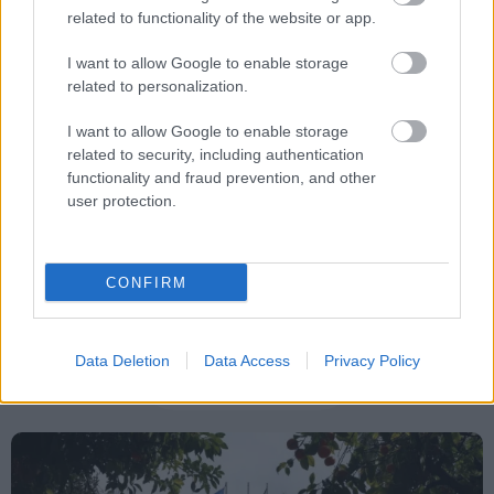
related to functionality of the website or app.
I want to allow Google to enable storage
related to personalization.
Tags
I want to allow Google to enable storage
Κυριάκος Μητσοτάκης
Μεταναστευτικό
Συρία
related to security, including authentication
functionality and fraud prevention, and other
user protection.
CONFIRM
Data Deletion
Data Access
Privacy Policy
Πολιτική