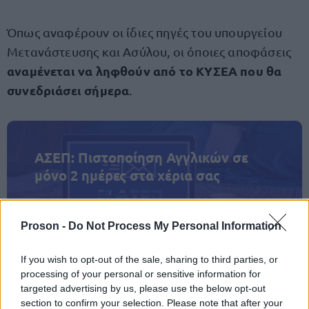
Όπως αναφέρουν οι ίδιες πηγές του υπουργείου
Μετανάστευσης και Ασύλου, οι όποιες αποφάσεις
αναμένεται να ληφθούν από το ΚΥΣΕΑ που θα
συνεδριάσει σήμερα
.
ΑΣΕΠ: Πιστοποίηση Αγγλικών σε
μόνο 2 ημέρες στα χέρια σας
Proson -
Do Not Process My Personal Information
If you wish to opt-out of the sale, sharing to third parties, or
ΑΣΕΠ: Εξ αποστάσεως η πιο Εύκολη
processing of your personal or sensitive information for
targeted advertising by us, please use the below opt-out
Πιστοποίηση Υπολογιστών σε 2
section to confirm your selection. Please note that after your