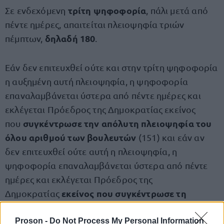
τρίτη ψηφοφορία
Σε ενδεχόμενη
, πάλι μετά από
πέντε ημέρες, απαιτείται πλειοψηφία τριών
δηλαδή 180
πέμπτων,
.
Εάν δεν επιτευχθεί ούτε και στην τρίτη ψηφοφορία
η αυξημένη αυτή πλειοψηφία, η ψηφοφορία
επαναλαμβάνεται ύστερα από πέντε ημέρες και
εκλέγεται Πρόεδρος της Δημοκρατίας εκείνος
συγκέντρωσε την απόλυτη πλειοψηφία του
που
όλου αριθμού των βουλευτών
(151) και εάν αν
δεν επιτευχθεί ούτε αυτή η πλειοψηφία, η
ψηφοφορία επαναλαμβάνεται ύστερα από πέντε
ημέρες και εκλέγεται Πρόεδρος της
εκείνος που συγκέντρωσε τη
Δημοκρατίας
σχετική πλειοψηφία
.
Proson -
Do Not Process My Personal Information