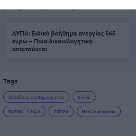
ευρώ - Πώς θα τα πάρετε
ΔΥΠΑ: Ειδικό βοήθημα ανεργίας 565
ευρώ – Ποια δικαιολογητικά
απαιτούνται
Tags
Πρόεδρος της Δημοκρατίας
Βουλή
ΠΑΣΟΚ - ΚΙΝΑΛ
ΣΥΡΙΖΑ
Νέα Δημοκρατία