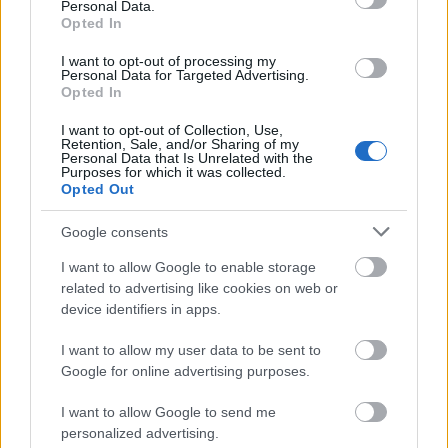
Personal Data.
ΑΣΕΠ: Πιστοποίηση Αγγλικών σε
Opted In
μόνο 2 ημέρες στα χέρια σας
I want to opt-out of processing my
Personal Data for Targeted Advertising.
Opted In
I want to opt-out of Collection, Use,
Retention, Sale, and/or Sharing of my
Personal Data that Is Unrelated with the
Purposes for which it was collected.
ΑΣΕΠ: Εξ αποστάσεως η πιο Εύκολη
Opted Out
Πιστοποίηση Υπολογιστών σε 2
μέρες
Google consents
I want to allow Google to enable storage
related to advertising like cookies on web or
device identifiers in apps.
I want to allow my user data to be sent to
Μάθε πρώτος όλες τις σημαντικές
Google for online advertising purposes.
ειδήσεις.
Βάλε το proson.gr στα αποτελέσματα
I want to allow Google to send me
αναζήτησης της Google
personalized advertising.