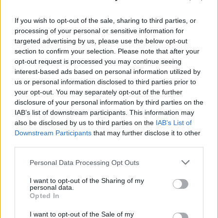
Όπως αναφέρει το Αθηναϊκό Πρακτορείο
If you wish to opt-out of the sale, sharing to third parties, or
σημερινά δεδομένα
Ειδήσεων, σύμφωνα με τα
, η
processing of your personal or sensitive information for
εκλογή νέου Προέδρου της
targeted advertising by us, please use the below opt-out
section to confirm your selection. Please note that after your
αναμένεται να πραγματοποιηθεί
Δημοκρατίας
opt-out request is processed you may continue seeing
στην τέταρτη ψηφοφορία, που θα διεξαχθεί στις
interest-based ads based on personal information utilized by
12 Φεβρουαρίου
.
us or personal information disclosed to third parties prior to
your opt-out. You may separately opt-out of the further
disclosure of your personal information by third parties on the
Η υποψηφιότητα που συγκεντρώνει τη μεγαλύτερη
IAB’s list of downstream participants. This information may
υποστήριξη είναι του κ. Τασούλα, ο
also be disclosed by us to third parties on the
IAB’s List of
Downstream Participants
that may further disclose it to other
αναμένεται να ψηφιστεί από τους 156
οποίος
third parties.
βουλευτές της ΝΔ
, καθώς και από
Please note that this website/app uses one or more Google
ανεξάρτητους βουλευτές
ορισμένους
, όπως ο κ.
Personal Data Processing Opt Outs
services and may gather and store information including but
Αντώνης Σαμαράς και ο κ. Μάριος Σαλμάς.
not limited to your visit or usage behaviour. You may click to
I want to opt-out of the Sharing of my
personal data.
grant or deny consent to Google and its third-party tags to
Opted In
use your data for below specified purposes in below Google
consent section.
I want to opt-out of the Sale of my