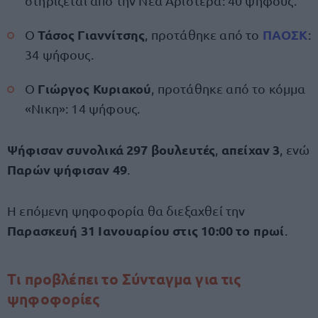
στηρίζεται από την Νέα Αριστερά: 40 ψήφους.
Τάσος Γιαννίτσης
ΠΑΟΣΚ
Ο
, προτάθηκε από το
:
34 ψήφους.
Γιώργος Κυριακού
Ο
, προτάθηκε από το κόμμα
«Νικη»: 14 ψήφους.
Ψήφισαν συνολικά 297 βουλευτές
απείχαν 3
,
, ενώ
Παρών ψήφισαν 49
.
Η επόμενη ψηφοφορία θα διεξαχθεί την
Παρασκευή 31 Ιανουαρίου στις 10:00 το πρωί
.
Τι προβλέπει το Σύνταγμα για τις
ψηφοφορίες