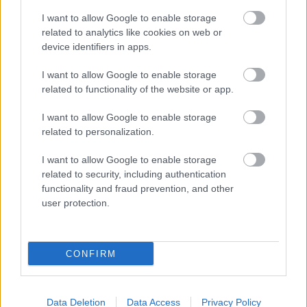
I want to allow Google to enable storage
related to analytics like cookies on web or
device identifiers in apps.
Δημοφιλείς Ειδήσεις
I want to allow Google to enable storage
related to functionality of the website or app.
I want to allow Google to enable storage
Αυτό το επίδομα δίνει 300 ευρώ - Δεν
related to personalization.
χρειάζεται αίτηση
I want to allow Google to enable storage
related to security, including authentication
functionality and fraud prevention, and other
user protection.
Τουρισμός για Όλους 2026: Voucher
έως 600 ευρώ - Ποια ΑΦΜ παίρνουν
σειρά σήμερα
CONFIRM
ΟΠΕΚΑ: Μηνιαίο επίδομα έως 210
Data Deletion
Data Access
Privacy Policy