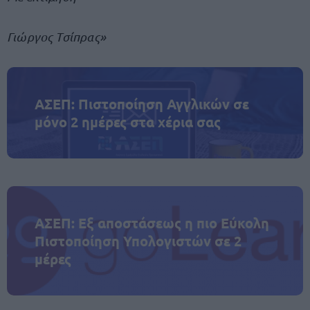
Γιώργος Τσίπρας»
ΑΣΕΠ: Πιστοποίηση Αγγλικών σε
μόνο 2 ημέρες στα χέρια σας
ΑΣΕΠ: Εξ αποστάσεως η πιο Εύκολη
Πιστοποίηση Υπολογιστών σε 2
μέρες