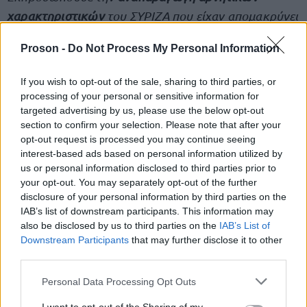
χαρακτηριστικών
του ΣΥΡΙΖΑ που είχαν απομακρύνει
τους μισούς ψηφοφόρους του 2019 και εγγυόνταν
Proson -
Do Not Process My Personal Information
την παραπέρα συρρίκνωση. Η οφθαλμοφανής
στήριξη από μιντιακά κέντρα ήταν επίσης κάτι
If you wish to opt-out of the sale, sharing to third parties, or
πρωτόγνωρο για τον ΣΥΡΙΖΑ. Η νίκη ενός
processing of your personal or sensitive information for
ουρανοκατέβατου ήταν η άρνηση του κόσμου να
targeted advertising by us, please use the below opt-out
section to confirm your selection. Please note that after your
συνεχίσει ο ΣΥΡΙΖΑ όπως πριν.
opt-out request is processed you may continue seeing
interest-based ads based on personal information utilized by
us or personal information disclosed to third parties prior to
Η εκλογική εξάτμιση της Νέας Αριστεράς
your opt-out. You may separately opt-out of the further
επιβεβαιώνει ότι ήταν μέρος του προβλήματος της
disclosure of your personal information by third parties on the
βαθιάς κρίσης του 2023.
IAB’s list of downstream participants. This information may
also be disclosed by us to third parties on the
IAB’s List of
Downstream Participants
that may further disclose it to other
Στις θέσεις του Συνεδρίου αναφέρονται διάφορα
third parties.
λάθη μετά την αποχώρηση Αλέξη Τσίπρα. Όπως η
Please note that this website/app uses one or more Google
Personal Data Processing Opt Outs
απευθείας εκλογή νέου προέδρου χωρίς
services and may gather and store information including but
προηγούμενα να γίνει συνέδριο. Όπως ότι το