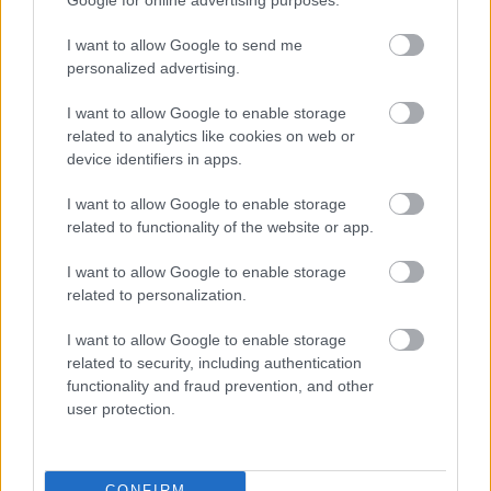
Να υπενθυμίσω ότι πολλές από τις πολιτικές
Google for online advertising purposes.
«στραβοτιμονιές» που χρεώθηκε ο ΣΥΡΙΖΑ επί
I want to allow Google to send me
Κασσελάκη είχαν τη σύμφωνη γνώμη αυτού του
personalized advertising.
στελεχικού δυναμικού που και σήμερα διατηρεί
I want to allow Google to enable storage
πάνω‐κάτω τις ίδιες θέσεις.
related to analytics like cookies on web or
device identifiers in apps.
Το μεγαλύτερο λάθος με την εκλογή Κασσελάκη δεν
I want to allow Google to enable storage
ήταν το ρίσκο του πρώτου τυχόντα αλλά η αυταπάτη
related to functionality of the website or app.
ότι το στελεχικό δυναμικό είχε όρια και κριτήρια στο
I want to allow Google to enable storage
τι ήταν διατεθειμένο να καταπιεί.
related to personalization.
Αποδείχτηκε ότι ένα μεγάλο μέρος δεν είχε τέτοια
I want to allow Google to enable storage
related to security, including authentication
όρια! Το καράβι βούλιαζε στην αυτογελοιοποίηση και
functionality and fraud prevention, and other
οι μισοί αναζητούσαν καλύτερη θέση στο καράβι που
user protection.
βουλιάζει. Μετά την εκπαραθύρωση Κασσελάκη όλοι
μαζί, οι εναντίον του και οι υπέρ του, σαν να μη
CONFIRM