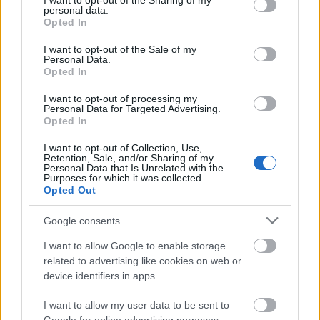
not limited to your visit or usage behaviour. You may click to
I want to opt-out of the Sharing of my
personal data.
grant or deny consent to Google and its third-party tags to
καταστατικό δεν προέβλεπε αυτονόητους όρους
Opted In
use your data for below specified purposes in below Google
ανάδειξης υποψηφιοτήτων. Ότι υποτιμήθηκε ο
consent section.
I want to opt-out of the Sale of my
Κασσελάκης. Ότι αποχώρησαν τα μέλη τη μετέπειτα
Personal Data.
Opted In
Νέας Αριστεράς κλπ, κλπ. Είναι όλα γνωστά.
I want to opt-out of processing my
Personal Data for Targeted Advertising.
Μόνο που αποφεύγουν εκκωφαντικά να απαντήσουν
Opted In
στο καίριο ερώτημα, να μιλήσουν για το μεγάλο
I want to opt-out of Collection, Use,
Retention, Sale, and/or Sharing of my
ελέφαντα στο δωμάτιο: στο γιατί ο Κασσελάκης
Personal Data that Is Unrelated with the
Purposes for which it was collected.
παρέμεινε 11 μήνες στην ηγεσία του ΣΥΡΙΖΑ.
Opted Out
Παρέμεινε 11 μήνες γιατί τα μισά και περισσότερα
μέλη της Πολιτικής Γραμματείας και του στελεχικού
Google consents
δυναμικού ανέχτηκαν και στήριξαν μια εντελώς
I want to allow Google to enable storage
αυθαίρετη, αντιδημοκρατική, αντικομματική
related to advertising like cookies on web or
device identifiers in apps.
λειτουργία εποφθαλμιώντας καλύτερη θέση και
περισσότερη εξουσία υπό τον πρόεδρο Κασσελάκη.
I want to allow my user data to be sent to