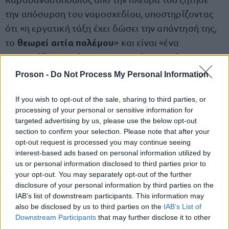
την απόσυρση του νομοσχεδίου, υποστηρίζοντας
ότι «η εργατική τάξη έχει δώσει την απάντησή της,
θεωρεί αιτία πολέμου
το
» και είναι «ένα
νομοσχέδιο που έρχεται 139 χρόνια μετά τους
αγώνες του Σικάγο των εργαζομένων για 8ωρη
Proson -
Do Not Process My Personal Information
εργασία και 8 ώρες ελεύθερο χρόνο». Πρόκειται,
είπε ο κ. Καραθανασόπουλος, «για ένα νομοσχέδιο
If you wish to opt-out of the sale, sharing to third parties, or
processing of your personal or sensitive information for
που πραγματικά αποτελεί αιτία πολέμου γιατί
targeted advertising by us, please use the below opt-out
δημιουργεί τις συνθήκες κλιμάκωσης της επίθεσης
section to confirm your selection. Please note that after your
απέναντι στην εργατική τάξη και της μετατροπής
opt-out request is processed you may continue seeing
interest-based ads based on personal information utilized by
της οικονομίας σε οικονομία πολέμου». Είναι ένα
us or personal information disclosed to third parties prior to
νομοσχέδιο, τόνισε ο βουλευτής του ΚΚΕ
your opt-out. You may separately opt-out of the further
εργασιακής σκλαβιάς
«
, ένταση της εκμετάλλευσης
disclosure of your personal information by third parties on the
IAB’s list of downstream participants. This information may
και παράγοντας περαιτέρω επιδείνωσης της
also be disclosed by us to third parties on the
IAB’s List of
εργατικής τάξης αλλά και της ίδιας της ζωής της».
Downstream Participants
that may further disclose it to other
Εκτίμησε ότι με τις ρυθμίσεις αυτές «θα
third parties.