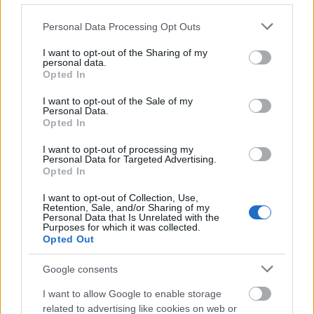
πολλαπλασιαστούν τα εργατικά εγκλήματα». Ο κ.
Please note that this website/app uses one or more Google
Personal Data Processing Opt Outs
Καραθανασόπουλος σχολιάζοντας πολιτικά τον
services and may gather and store information including but
not limited to your visit or usage behaviour. You may click to
I want to opt-out of the Sharing of my
τίτλο του σχεδίου νόμου περί «Δίκαιης εργασίας
personal data.
grant or deny consent to Google and its third-party tags to
Opted In
για όλους» είπε ότι αυτό είναι «αίσχος και
use your data for below specified purposes in below Google
πρόκληση ταυτόχρονα» και κατέληξε πως «η
consent section.
I want to opt-out of the Sale of my
Personal Data.
απαίτηση της εργατικής τάξης που εμείς σήμερα
Opted In
μεταφέρουμε είναι απόσυρση του νομοσχεδίου,
I want to opt-out of processing my
γιατί να ξέρετε ότι θα το καταδικάσει η ίδια
Personal Data for Targeted Advertising.
Opted In
εργατική τάξη στην ζωή».
I want to opt-out of Collection, Use,
Retention, Sale, and/or Sharing of my
Η ειδική αγορήτρια της Νέας Αριστεράς Θεανώ
Personal Data that Is Unrelated with the
Purposes for which it was collected.
Φωτίου, συντάχθηκε με την απόσυρση του
Opted Out
νομοσχεδίου ζητώντας από την υπουργό Εργασίας
Google consents
εξηγήσει τους λόγους
και Απασχόλησης να
για
τους οποίους εμμένει και δεν το αποσύρει η
I want to allow Google to enable storage
related to advertising like cookies on web or