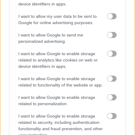
κυβέρνηση.
device identifiers in apps.
I want to allow my user data to be sent to
συζήτηση επί της Αρχής
Η
του νομοσχεδίου
Google for online advertising purposes.
συνεχίζεται με μια πρώτη εισαγωγική τοποθέτηση
της υπουργού Εργασίας και Απασχόλησης Ν.
I want to allow Google to send me
personalized advertising.
Κεραμέως και τις τοποθετήσεις των εισηγητών και
ειδικών αγορητών.
I want to allow Google to enable storage
related to analytics like cookies on web or
device identifiers in apps.
I want to allow Google to enable storage
ΑΣΕΠ: Πιστοποίηση Αγγλικών σε
related to functionality of the website or app.
μόνο 2 ημέρες στα χέρια σας
I want to allow Google to enable storage
related to personalization.
I want to allow Google to enable storage
related to security, including authentication
functionality and fraud prevention, and other
ΑΣΕΠ: Εξ αποστάσεως η πιο Εύκολη