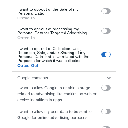
έως 27.350€
use your data for below specified purposes in below Google
consent section.
I want to opt-out of the Sale of my
Personal Data.
Opted In
I want to opt-out of processing my
20 Ιουν 2025
06:20
Personal Data for Targeted Advertising.
Opted In
ΔΑΙΔΑΛΟΣ ΑΕ: 12 νέες θέσεις εργασίας με αμοιβή
έως 25.000€
I want to opt-out of Collection, Use,
Retention, Sale, and/or Sharing of my
Personal Data that Is Unrelated with the
Purposes for which it was collected.
Opted Out
11 Ιουν 2025
06:20
Google consents
ΔΑΙΔΑΛΟΣ ΑΕ: 11 νέες θέσεις εργασίας με ετήσιες
I want to allow Google to enable storage
συμβάσεις και αμοιβή έως 19.800€
related to advertising like cookies on web or
device identifiers in apps.
I want to allow my user data to be sent to
Google for online advertising purposes.
06 Ιουν 2025
05:30