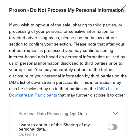
Proson -
Do Not Process My Personal Information
05 Αυγ 2025
14:19
If you wish to opt-out of the sale, sharing to third parties, or
processing of your personal or sensitive information for
ΔΑΙΔΑΛΟΣ ΑΕ: Θέση εργασίας πολιτικού
targeted advertising by us, please use the below opt-out
μηχανικού με αμοιβή έως 30.000€
section to confirm your selection. Please note that after your
opt-out request is processed you may continue seeing
interest-based ads based on personal information utilized by
us or personal information disclosed to third parties prior to
your opt-out. You may separately opt-out of the further
29 Ιουν 2025
06:20
disclosure of your personal information by third parties on the
ΔΑΙΔΑΛΟΣ ΑΕ: Θέσεις εργασίας για πτυχιούχους
IAB’s list of downstream participants. This information may
με αμοιβή έως 45.000€
also be disclosed by us to third parties on the
IAB’s List of
Downstream Participants
that may further disclose it to other
third parties.
Please note that this website/app uses one or more Google
Personal Data Processing Opt Outs
services and may gather and store information including but
27 Ιουν 2025
06:20
not limited to your visit or usage behaviour. You may click to
I want to opt-out of the Sharing of my
personal data.
ΔΑΙΔΑΛΟΣ ΑΕ: 12 νέες θέσεις εργασίας με αμοιβή
grant or deny consent to Google and its third-party tags to
Opted In