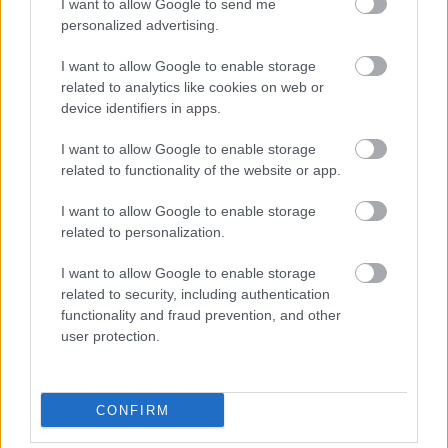
I want to allow Google to send me
ΔΑΙΔΑΛΟΣ ΑΕ: Θέσεις εργασίας για πτυχιούχους
personalized advertising.
με αμοιβή έως 10.640€
I want to allow Google to enable storage
related to analytics like cookies on web or
device identifiers in apps.
16 Μαΐ 2025
09:38
I want to allow Google to enable storage
Γαλάζια Σημαία: 623 παραλίες στη φετινή λίστα -
related to functionality of the website or app.
Δείτε τες όλες
I want to allow Google to enable storage
related to personalization.
I want to allow Google to enable storage
related to security, including authentication
28 Απρ 2025
06:20
functionality and fraud prevention, and other
ΔΑΙΔΑΛΟΣ ΑΕ: 10 θέσεις εργασίας με ετήσιες
user protection.
συμβάσεις και αμοιβή έως 24.600€
CONFIRM