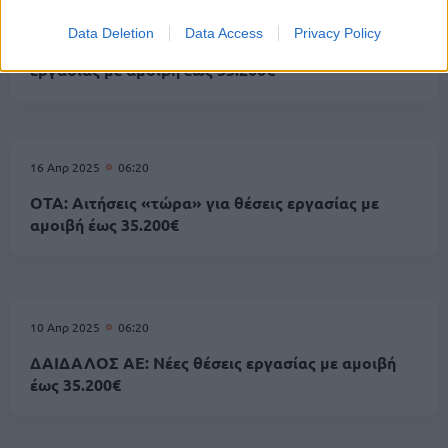
21 Απρ 2025
06:20
Data Deletion
Data Access
Privacy Policy
ΔΑΙΔΑΛΟΣ ΑΕ: Μέχρι αύριο οι αιτήσεις για θέσεις
εργασίας με αμοιβή έως 35.200€
16 Απρ 2025
06:20
ΟΤΑ: Αιτήσεις «τώρα» για θέσεις εργασίας με
αμοιβή έως 35.200€
10 Απρ 2025
06:20
ΔΑΙΔΑΛΟΣ ΑΕ: Νέες θέσεις εργασίας με αμοιβή
έως 35.200€