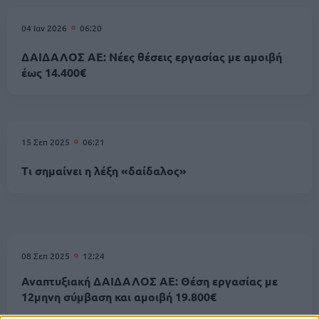
04 Ιαν 2026
06:20
ΔΑΙΔΑΛΟΣ ΑΕ: Νέες θέσεις εργασίας με αμοιβή
έως 14.400€
15 Σεπ 2025
06:21
Τι σημαίνει η λέξη «δαίδαλος»
08 Σεπ 2025
12:24
Αναπτυξιακή ΔΑΙΔΑΛΟΣ ΑΕ: Θέση εργασίας με
12μηνη σύμβαση και αμοιβή 19.800€