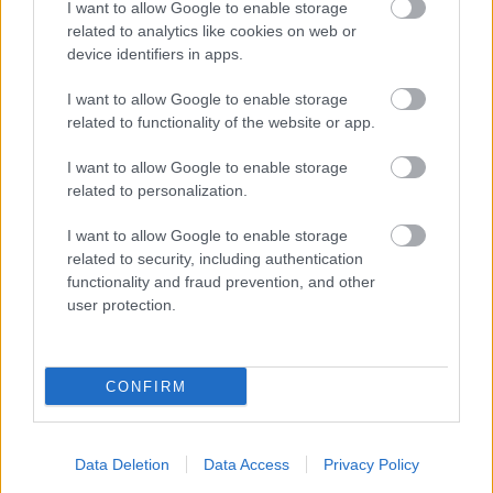
I want to allow Google to enable storage
ΥΠΕΣ: Προγραμματισμός προσλήψεων
related to analytics like cookies on web or
2027 - Παρατείνεται το Β' Στάδιο
device identifiers in apps.
I want to allow Google to enable storage
related to functionality of the website or app.
Προσλήψεις αναπληρωτών: Περίπου
I want to allow Google to enable storage
30.000 ονόματα στην α' φάση
related to personalization.
I want to allow Google to enable storage
related to security, including authentication
functionality and fraud prevention, and other
Tags
user protection.
Συνταξιούχοι
Χρήματα
ΕΦΚΑ
ευρώ
CONFIRM
Συνταξιοδότηση
Data Deletion
Data Access
Privacy Policy