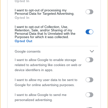
Opted In
I want to opt-out of processing my
Personal Data for Targeted Advertising.
Opted In
Δημοφιλείς Ειδήσεις
I want to opt-out of Collection, Use,
Retention, Sale, and/or Sharing of my
Personal Data that Is Unrelated with the
Purposes for which it was collected.
Opted Out
Ανοικτές 1.779 θέσεις εργασίας στο
Google consents
Δημόσιο (χωρίς πτυχίο)
I want to allow Google to enable storage
related to advertising like cookies on web or
device identifiers in apps.
Πυροσβεστική Σχολή: Νέος
κανονισμός για δόκιμους – Τι αλλάζει
I want to allow my user data to be sent to
Google for online advertising purposes.
σε διαμονή, σίτιση και πρακτική
εκπαίδευση
I want to allow Google to send me
personalized advertising.