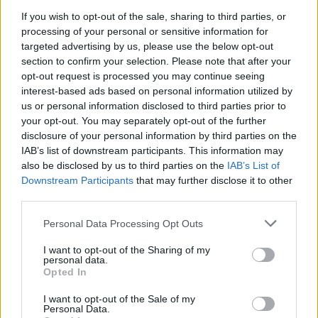
ΑΣΕΠ: Πιστοποίηση Αγγλικών σε
If you wish to opt-out of the sale, sharing to third parties, or
μόνο 2 ημέρες στα χέρια σας
processing of your personal or sensitive information for
targeted advertising by us, please use the below opt-out
section to confirm your selection. Please note that after your
opt-out request is processed you may continue seeing
interest-based ads based on personal information utilized by
us or personal information disclosed to third parties prior to
your opt-out. You may separately opt-out of the further
ΑΣΕΠ: Εξ αποστάσεως η πιο Εύκολη
disclosure of your personal information by third parties on the
Πιστοποίηση Υπολογιστών σε 2
IAB’s list of downstream participants. This information may
also be disclosed by us to third parties on the
μέρες
IAB’s List of
Downstream Participants
that may further disclose it to other
third parties.
Please note that this website/app uses one or more Google
Personal Data Processing Opt Outs
services and may gather and store information including but
not limited to your visit or usage behaviour. You may click to
I want to opt-out of the Sharing of my
Μάθε πρώτος όλες τις σημαντικές
personal data.
grant or deny consent to Google and its third-party tags to
ειδήσεις.
Opted In
use your data for below specified purposes in below Google
Βάλε το proson.gr στα αποτελέσματα
consent section.
I want to opt-out of the Sale of my
αναζήτησης της Google
Personal Data.