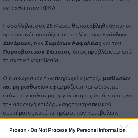
ενταχθεί στον ΕΦΚΑ.
Παράλληλα, στις 28 Μαΐου θα καταβληθούν και οι
Ενόπλων
προσωρινές συντάξεις σε στελέχη των
Δυνάμεων
Σωμάτων Ασφαλείας
, των
και του
Πυροσβεστικού Σώματος
, όπως προβλέπεται από
τη σχετική νομοθεσία.
μισθωτών
Ο διαχωρισμός των πληρωμών μεταξύ
και μη μισθωτών
εφαρμόζεται και φέτος, με
στόχο την καλύτερη οργάνωση της διαδικασίας και
την αποφυγή επιβάρυνσης του τραπεζικού
συστήματος κατά τις ημέρες των καταβολών.
Proson -
Do Not Process My Personal Information