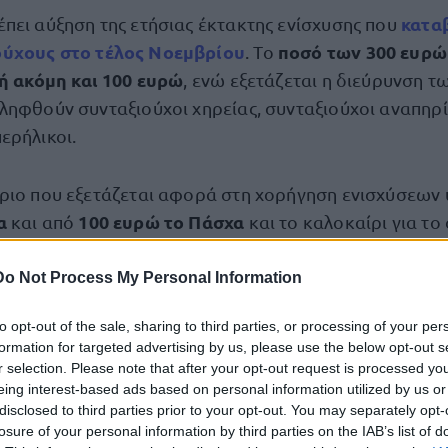
κατα
πει αύξηση της ετήσιας έκτακτης ενίσχυσης που
ούχους στο
τέλος Νοεμβρίου
ποσό των 300 ευρώ
. Το
 ή ακόμη και 100 ευρώ
, ενώ εξετάζεται η διεύρυνση τ
ληφθούν συνταξιούχοι χηρείας, συνταξιούχοι αναπηρί
ερήλικοι.
ριο που εξετάζεται αφορά στη χορήγηση ενισχύσεων
να
100 ευρώ το Πάσχα
και από
και το καλοκαίρι για το
όσον επιλεγεί αυτό το μοντέλο, η ειδική ενίσχυση τω
χων αναμένεται να παραμείνει στα σημερινά επίπεδα.
Do Not Process My Personal Information
to opt-out of the sale, sharing to third parties, or processing of your per
λλαγές που φέρνει το νέο ασφαλιστικό νο
formation for targeted advertising by us, please use the below opt-out s
r selection. Please note that after your opt-out request is processed y
υπουργείο Εργασίας προετοιμάζ
eing interest-based ads based on personal information utilized by us or
 μέτρα στήριξης, το
disclosed to third parties prior to your opt-out. You may separately opt-
ποίο αναμένεται να κατατεθεί μέσα στον Ιούλιο και θ
losure of your personal information by third parties on the IAB’s list of
εων στο ασφαλιστικό σύστημα.