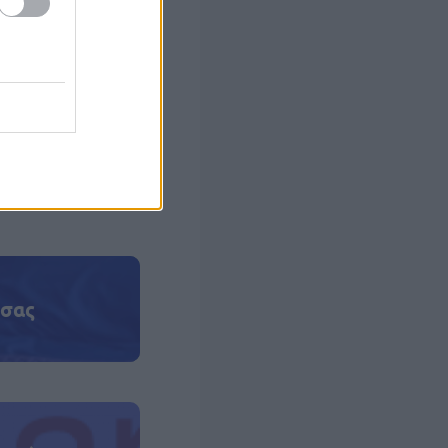
ης σύνταξης που
υπο της
 τις σχετικές
ενόψει της ΔΕΘ,
 συνταξιούχους
 σας