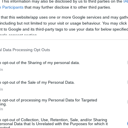
. This information may also be disclosed by us to third parties on the
IA
Participants
that may further disclose it to other third parties.
ροβλέπονται νέες μειώσεις ασφαλιστικών εισφορών μ
 that this website/app uses one or more Google services and may gath
including but not limited to your visit or usage behaviour. You may click 
μισθών
και της απασχόλησης, καθώς και την τόνωση τη
 to Google and its third-party tags to use your data for below specifi
τας των επιχειρήσεων.
ogle consent section.
ές εξετάζονται και για τις συντάξεις χηρείας, με το ε
l Data Processing Opt Outs
λέπει διατήρηση του ποσοστού στο 70%
για τους δικ
o opt-out of the Sharing of my personal data.
ις αναμένεται να αφορούν συνταξιούχους του Δημοσίο
In
ς τα προηγούμενα χρόνια.
o opt-out of the Sale of my Personal Data.
κατάργηση της προσωπ
πουργείο εξετάζει την πλήρη
In
ούχοι να λαμβάνουν τις ετήσιες αυξήσεις χωρίς συμψη
to opt-out of processing my Personal Data for Targeted
ing.
ουν υψηλό υπόλοιπο προσωπικής διαφοράς.
In
o opt-out of Collection, Use, Retention, Sale, and/or Sharing
ις για εργαζόμενους συνταξιούχους και ει
ersonal Data that Is Unrelated with the Purposes for which it
lected.