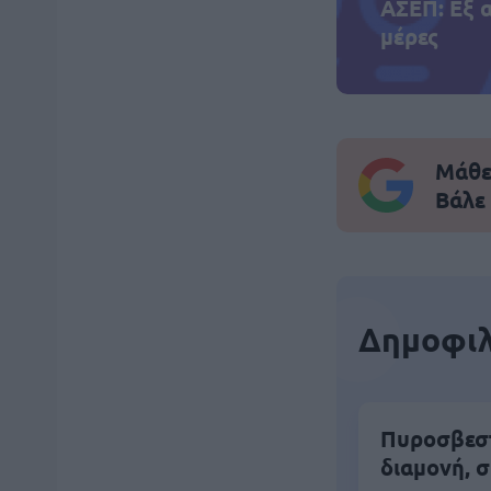
ΑΣΕΠ: Εξ 
μέρες
Μάθε 
Βάλε
Δημοφιλ
Πυροσβεστι
διαμονή, σ