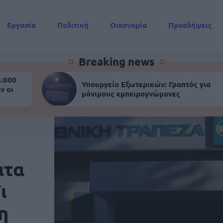
Εργασία
Πολιτική
Οικονομία
Προσλήψεις
Συντάξεις
Breaking news
8.000
Υπουργείο Εξωτερικών: Γραπτός για
ν οι
μόνιμους εμπειρογνώμονες
ατα
ι
η