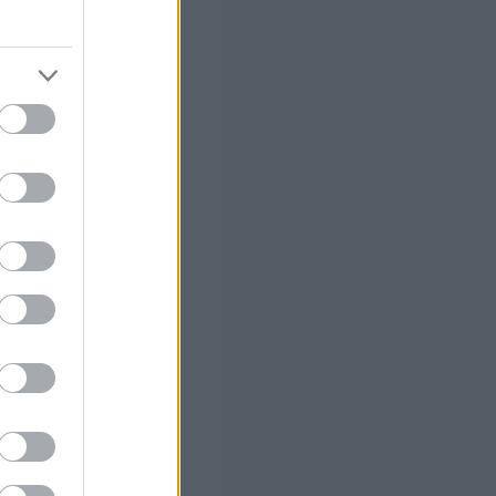
 τους
ητας των
υντάξεων
για
νοι των πρώην
της Επικρατείας.
εγγύης
καθώς ο στόχος
σύντομο χρονικό
λεγγύης