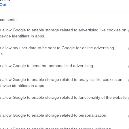
Out
ασία πακέτο περιλαμβάνονται επίσης παρεμβάσεις για
νταξιούχους, με στόχο την αύξηση της ανταποδοτικότ
consents
ταβάλλουν μετά τη συνταξιοδότησή τους.
o allow Google to enable storage related to advertising like cookies on
evice identifiers in apps.
επανυπολογισμού των σ
άζονται αλλαγές στον τρόπο
o allow my user data to be sent to Google for online advertising
ιδικών ταμείων, όπως οι μηχανικοί και οι ασφαλισμέ
s.
ορέων, μετά από σχετικές αποφάσεις του Συμβουλίου 
to allow Google to send me personalized advertising.
ντάξεις και αλλαγές στην Εισφορά Αλληλ
o allow Google to enable storage related to analytics like cookies on
evice identifiers in apps.
σκεται ακόμη η κατάργηση της προσωρινής σύνταξης, 
o allow Google to enable storage related to functionality of the website
ίναι η απονομή της οριστικής σύνταξης σε ιδιαίτερα 
 απλές περιπτώσεις ασφάλισης.
o allow Google to enable storage related to personalization.
Εισφοράς Αλλη
άζεται νέα μέθοδος υπολογισμού της
o allow Google to enable storage related to security, including