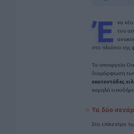
Έ
να νέ
του ασ
ανακο
στο πλαίσιο της
Τα υπουργεία Οι
διαμόρφωση των 
εκατοντάδες χι
χαμηλά εισοδήμα
Τα δύο σενάρ
Στο επίκεντρο τ