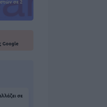
στών σε 2
ς Google
αλλάζει σε