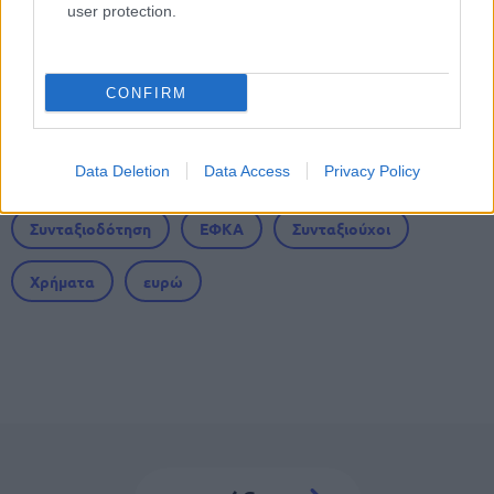
user protection.
ακατάσχετο επίδομα έως 846 ευρώ -
Ποιοι το δικαιούνται
CONFIRM
Tags
Data Deletion
Data Access
Privacy Policy
Συνταξιοδότηση
ΕΦΚΑ
Συνταξιούχοι
Χρήματα
ευρώ