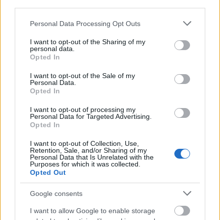
third parties.
ΑΣΕΠ: Εξ αποστάσεως η πιο Εύκολη
Please note that this website/app uses one or more Google
Personal Data Processing Opt Outs
services and may gather and store information including but
Πιστοποίηση Υπολογιστών σε 2
not limited to your visit or usage behaviour. You may click to
I want to opt-out of the Sharing of my
μέρες
personal data.
grant or deny consent to Google and its third-party tags to
Opted In
use your data for below specified purposes in below Google
consent section.
I want to opt-out of the Sale of my
Personal Data.
Opted In
Μάθε πρώτος όλες τις σημαντικές
I want to opt-out of processing my
Personal Data for Targeted Advertising.
ειδήσεις.
Opted In
Βάλε το proson.gr στα αποτελέσματα
αναζήτησης της Google
I want to opt-out of Collection, Use,
Retention, Sale, and/or Sharing of my
Personal Data that Is Unrelated with the
Purposes for which it was collected.
Opted Out
Google consents
Δημοφιλείς Ειδήσεις
I want to allow Google to enable storage