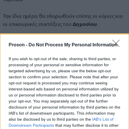
Την ίδια ημέρα θα πληρωθούν επίσης οι κύριες και
Δημοσίου
οι επικουρικές συντάξεις του
.
Η διαδικασία ολοκληρώνεται την Τρίτη 30 Ιουνίου
Proson -
Do Not Process My Personal Information
ΟΠΕΚΑ θα προχωρήσει στην
2026, όταν ο
καταβολή των συντάξεων Ανασφάλιστων
If you wish to opt-out of the sale, sharing to third parties, or
Υπερηλίκων
.
processing of your personal or sensitive information for
targeted advertising by us, please use the below opt-out
section to confirm your selection. Please note that after your
opt-out request is processed you may continue seeing
interest-based ads based on personal information utilized by
ΑΣΕΠ: Πιστοποίηση Αγγλικών σε
us or personal information disclosed to third parties prior to
μόνο 2 ημέρες στα χέρια σας
your opt-out. You may separately opt-out of the further
disclosure of your personal information by third parties on the
IAB’s list of downstream participants. This information may
also be disclosed by us to third parties on the
IAB’s List of
Downstream Participants
that may further disclose it to other