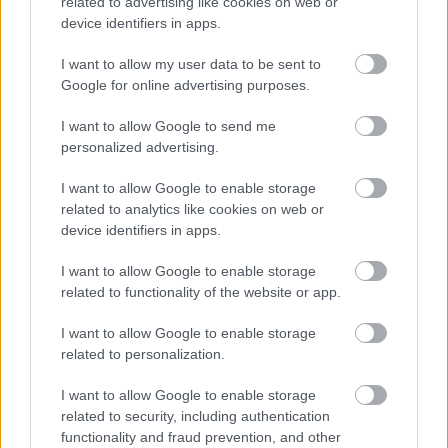
related to advertising like cookies on web or
device identifiers in apps.
Τουρισμός για Όλους 2026: Ποιοι
I want to allow my user data to be sent to
μπορούν να κάνουν αίτηση σήμερα –
Google for online advertising purposes.
Voucher έως 600 ευρώ
I want to allow Google to send me
personalized advertising.
I want to allow Google to enable storage
ΑΣΕΠ: Δύο νέοι γραπτοί διαγωνισμοί
related to analytics like cookies on web or
για διορισμούς στο Δημόσιο
device identifiers in apps.
I want to allow Google to enable storage
related to functionality of the website or app.
Προσλήψεις στο Αρχαιολογικό
Μουσείο Ηρακλείου χωρίς πτυχίο -
I want to allow Google to enable storage
Πότε λήγουν οι αιτήσεις
related to personalization.
I want to allow Google to enable storage
related to security, including authentication
functionality and fraud prevention, and other
e-ΕΦΚΑ: Αφορολόγητο και