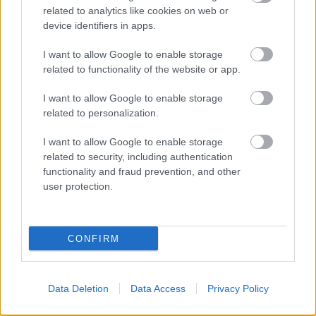
related to analytics like cookies on web or
device identifiers in apps.
Δημοφιλείς Ειδήσεις
I want to allow Google to enable storage
related to functionality of the website or app.
I want to allow Google to enable storage
related to personalization.
Πυροσβεστική Σχολή: Νέος
κανονισμός για δόκιμους – Τι αλλάζει
I want to allow Google to enable storage
σε διαμονή, σίτιση και πρακτική
related to security, including authentication
functionality and fraud prevention, and other
εκπαίδευση
user protection.
Σχολεία: 42 προσλήψεις καθαριστών
CONFIRM
στον Δήμο Ηγουμενίτσας
Data Deletion
Data Access
Privacy Policy
ΑΣΕΠ: Οι τρεις επικρατέστεροι