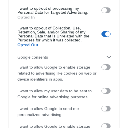
μόνο 2 ημέρες στα χέρια σας
I want to opt-out of processing my
Personal Data for Targeted Advertising.
Opted In
I want to opt-out of Collection, Use,
Retention, Sale, and/or Sharing of my
Personal Data that Is Unrelated with the
Purposes for which it was collected.
ΑΣΕΠ: Εξ αποστάσεως η πιο Εύκολη
Opted Out
Πιστοποίηση Υπολογιστών σε 2
Google consents
μέρες
I want to allow Google to enable storage
related to advertising like cookies on web or
device identifiers in apps.
I want to allow my user data to be sent to
Μάθε πρώτος όλες τις σημαντικές
Google for online advertising purposes.
ειδήσεις.
Βάλε το proson.gr στα αποτελέσματα
I want to allow Google to send me
αναζήτησης της Google
personalized advertising.
I want to allow Google to enable storage