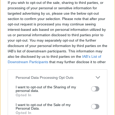
If you wish to opt-out of the sale, sharing to third parties, or
processing of your personal or sensitive information for
targeted advertising by us, please use the below opt-out
Το οικονομικό επιτελείο συνεχίζει να επεξεργάζεται
section to confirm your selection. Please note that after your
όλα τα διαθέσιμα σενάρια, εξετάζοντας το
opt-out request is processed you may continue seeing
δημοσιονομικό κόστος κάθε παρέμβασης, ενώ
interest-based ads based on personal information utilized by
us or personal information disclosed to third parties prior to
πορεία
σημαντικό ρόλο θα διαδραματίσουν τόσο η
your opt-out. You may separately opt-out of the further
των δημόσιων οικονομικών
όσο και οι συζητήσεις
disclosure of your personal information by third parties on the
με τους ευρωπαϊκούς θεσμούς.
IAB’s list of downstream participants. This information may
also be disclosed by us to third parties on the
IAB’s List of
Downstream Participants
that may further disclose it to other
τελικό πακέτο
Στόχος της κυβέρνησης είναι το
third parties.
μέτρων
να παρουσιαστεί επισήμως από τον
Please note that this website/app uses one or more Google
Personal Data Processing Opt Outs
πρωθυπουργό
κατά τις εξαγγελίες της Διεθνούς
services and may gather and store information including but
Έκθεσης Θεσσαλονίκης.
not limited to your visit or usage behaviour. You may click to
I want to opt-out of the Sharing of my
personal data.
grant or deny consent to Google and its third-party tags to
Opted In
use your data for below specified purposes in below Google
consent section.
I want to opt-out of the Sale of my
Personal Data.
ΑΣΕΠ: Πιστοποίηση Αγγλικών σε
Opted In