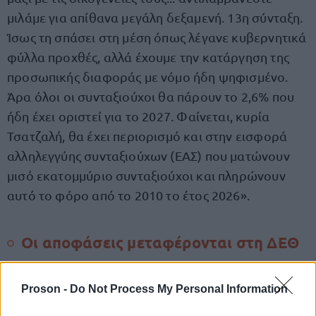
μιλάμε για απίθανα μεγάλη δεξαμενή. 13η σύνταξη.
Ίσως τη σπάσει στη μέση όπως λέγανε κυβερνητικά
φύλλα προχθές, αλλά έχουμε την κατάργηση της
προσωπικής διαφοράς με νόμο ήδη ψηφισμένο.
Άρα όλοι οι συνταξιούχοι θα πάρουν το 2,6% που
ήδη έχει οριστεί για το 2027. Φαίνεται, κυρία
Τσατζαλή, θα έχει περιορισμό και στην εισφορά
αλληλεγγύης συνταξιούχων (ΕΑΣ) που ματώνουν
μισό εκατομμύριο συνταξιούχοι και πληρώνουν
αυτό το φόρο από το 2010 το έτος 2026».
Οι αποφάσεις μεταφέρονται στη ΔΕΘ
Παρότι τα σενάρια για τις παρεμβάσεις στο
Proson -
Do Not Process My Personal Information
τελικές αποφάσεις
ασφαλιστικό πληθαίνουν, οι
δεν έχουν ακόμη ληφθεί
.