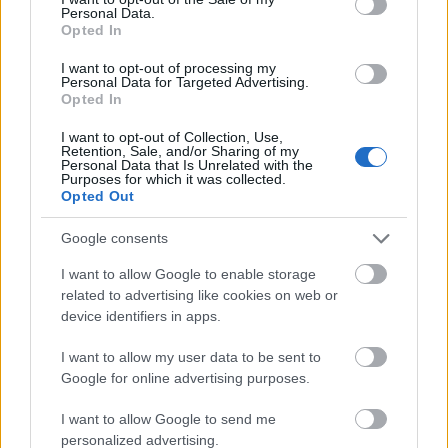
Personal Data.
παράνομο παρκάρισμα
Opted In
I want to opt-out of processing my
Κοινωνία
Personal Data for Targeted Advertising.
Opted In
06 Απρ 2026
09:07
I want to opt-out of Collection, Use,
Πειραιάς: Σε κρίσιμη κατάσταση ο 17χρονος μετά
Retention, Sale, and/or Sharing of my
Personal Data that Is Unrelated with the
που παρασύρθηκε από λεωφορείο
Purposes for which it was collected.
Opted Out
Google consents
Κοινωνία
I want to allow Google to enable storage
05 Απρ 2026
10:35
related to advertising like cookies on web or
Πειραιάς: Σε κρίσιμη κατάσταση ο 17χρονος που
device identifiers in apps.
παρασύρθηκε από λεωφορείο
I want to allow my user data to be sent to
Google for online advertising purposes.
Παιδεία
I want to allow Google to send me
01 Απρ 2026
18:47
personalized advertising.