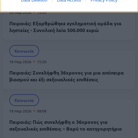
Κοινωνία
26 Μαρ 2026
13:43
Πειραιάς: Εξαρθρώθηκε εγκληματική ομάδα για
ληστείες - Συνολική λεία 500.000 ευρώ
Κοινωνία
18 Μαρ 2026
15:20
Πειραιάς: Συνελήφθη 36χρονος για μια απόπειρα
βιασμού και έξι σεξουαλικές επιθέσεις
Κοινωνία
18 Μαρ 2026
08:08
Πειραιάς: Πώς συνελήφθη ο 36χρονος για
σεξουαλικές επιθέσεις – Βαρύ το κατηγορητήριο