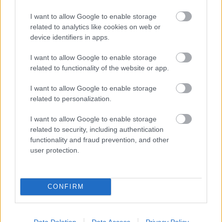
Πειραιάς: Πτώση σοβάδων σε αίθουσα Δημοτικού
I want to allow Google to enable storage
σχολείου - Τραυματίστηκε μαθητής
related to analytics like cookies on web or
device identifiers in apps.
Παιδεία
I want to allow Google to enable storage
related to functionality of the website or app.
27 Μαρ 2026
19:46
I want to allow Google to enable storage
Η Επιστήμη Ζωντανεύει: Το Πείραμα του
related to personalization.
Ερατοσθένη Στα Σχολεία
I want to allow Google to enable storage
related to security, including authentication
Εργασία
functionality and fraud prevention, and other
user protection.
26 Μαρ 2026
14:47
Κατώτατος μισθός: Προβληματισμός από τον
Εμπορικό Σύλλογο Πειραιά για το κόστος στις
CONFIRM
επιχειρήσεις
Data Deletion
Data Access
Privacy Policy