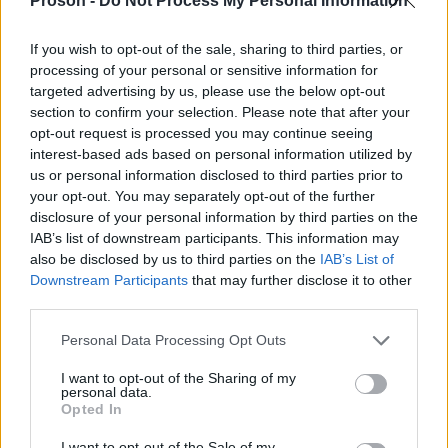
Proson -
Do Not Process My Personal Information
Κοινωνία
If you wish to opt-out of the sale, sharing to third parties, or
07 Απρ 2026
10:33
processing of your personal or sensitive information for
targeted advertising by us, please use the below opt-out
Πειραιάς: Επίθεση σκύλου σε 2χρονη – Στο
section to confirm your selection. Please note that after your
νοσοκομείο με τραύματα στο κεφάλι
opt-out request is processed you may continue seeing
interest-based ads based on personal information utilized by
us or personal information disclosed to third parties prior to
Κοινωνία
your opt-out. You may separately opt-out of the further
disclosure of your personal information by third parties on the
07 Απρ 2026
09:20
IAB’s list of downstream participants. This information may
also be disclosed by us to third parties on the
IAB’s List of
Κίνηση τώρα: Πού υπάρχει μποτιλιάρισμα σήμερα
Downstream Participants
that may further disclose it to other
στην Αττική
third parties.
Please note that this website/app uses one or more Google
Personal Data Processing Opt Outs
Κοινωνία
services and may gather and store information including but
not limited to your visit or usage behaviour. You may click to
I want to opt-out of the Sharing of my
06 Απρ 2026
13:10
personal data.
grant or deny consent to Google and its third-party tags to
Opted In
use your data for below specified purposes in below Google
Πειραιάς: Συνελήφθη 66χρονος - Επιτέθηκε σε
consent section.
αστυνομικό επειδή του έκοψε πρόστιμο για
I want to opt-out of the Sale of my