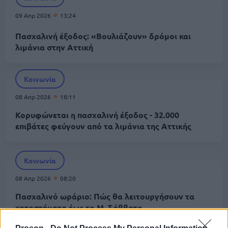
09 Απρ 2026
13:24
Πασχαλινή έξοδος: «Βουλιάζουν» δρόμοι και
λιμάνια στην Αττική
Κοινωνία
08 Απρ 2026
18:11
Κορυφώνεται η πασχαλινή έξοδος - 32.000
επιβάτες φεύγουν από τα λιμάνια της Αττικής
Κοινωνία
08 Απρ 2026
08:20
Πασχαλινό ωράριο: Πώς θα λειτουργήσουν τα
καταστήματα έως το Μ. Σάββατο