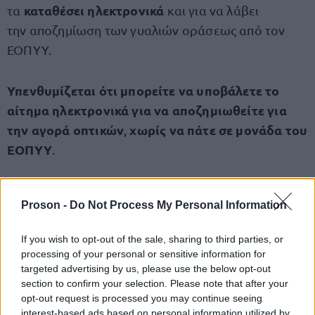
καταθέσει ηλεκτρονικά
τα
και για να λάβει
την αποζημίωση των γυαλιών οράσεως από τον
ΕΟΠΥΥ.
Υπενθυμίζεται ότι μπορείτε να υποβάλετε το
αίτημα ηλεκτρονικά για να αποζημιωθείτε για
την αγορά οπτικών
χωρίς να πάτε σε μονάδα του
,
ΕΟΠΥΥ
.
Τα απαραίτητα δικαιολογητικά για την
Proson -
Do Not Process My Personal Information
αποζημίωση
If you wish to opt-out of the sale, sharing to third parties, or
τους προσωπικούς σας κωδικούς πρόσβασης
processing of your personal or sensitive information for
στο Taxisnet
targeted advertising by us, please use the below opt-out
section to confirm your selection. Please note that after your
opt-out request is processed you may continue seeing
τον ΑΜΚΑ
του προστατευόμενου μέλους
interest-based ads based on personal information utilized by