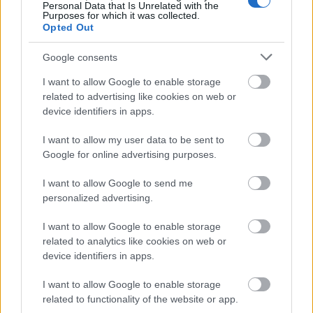
Ασφάλισης Υγείας
Personal Data that Is Unrelated with the
και συνδεθείτε με τους
Purposes for which it was collected.
TaxisNet
προσωπικούς κωδικούς
ή με
Opted Out
Προσωπικό Κωδικό ΕΟΠΥΥ και
τον
Google consents
τον ΑΜΚΑ
σας.
I want to allow Google to enable storage
related to advertising like cookies on web or
device identifiers in apps.
ΑΣΕΠ: Πιστοποίηση Αγγλικών σε
I want to allow my user data to be sent to
μόνο 2 ημέρες στα χέρια σας
Google for online advertising purposes.
I want to allow Google to send me
personalized advertising.
I want to allow Google to enable storage
related to analytics like cookies on web or
ΑΣΕΠ: Εξ αποστάσεως η πιο Εύκολη
device identifiers in apps.
Πιστοποίηση Υπολογιστών σε 2
I want to allow Google to enable storage
μέρες
related to functionality of the website or app.