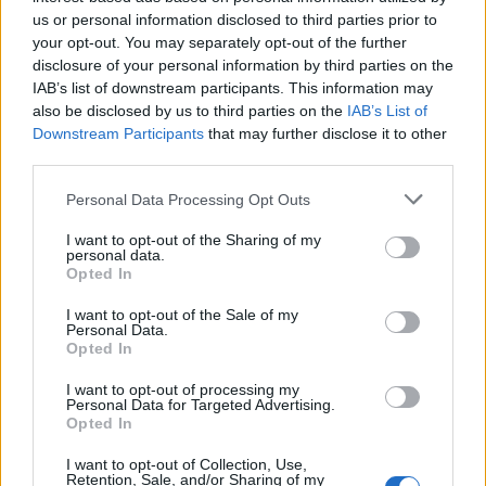
us or personal information disclosed to third parties prior to
τα απαραίτητα δικαιολογητικά σε
your opt-out. You may separately opt-out of the further
ηλεκτρονική μορφή
(σκαναρισμένα ή
disclosure of your personal information by third parties on the
IAB’s list of downstream participants. This information may
φωτογραφία)
also be disclosed by us to third parties on the
IAB’s List of
Downstream Participants
that may further disclose it to other
έναν έγκυρο και ενεργό αριθμό τραπεζικού
third parties.
λογαριασμού
(IBAN), στον οποίο είστε
Please note that this website/app uses one or more Google
Personal Data Processing Opt Outs
αποκλειστικός δικαιούχος ή συνδικαιούχους (1η
services and may gather and store information including but
σελίδα βιβλιαρίου ή άλλο αποδεικτικό)
not limited to your visit or usage behaviour. You may click to
I want to opt-out of the Sharing of my
personal data.
grant or deny consent to Google and its third-party tags to
Opted In
use your data for below specified purposes in below Google
τον αριθμό του κινητού σας τηλεφώνου
consent section.
I want to opt-out of the Sale of my
Personal Data.
έναν λογαριασμό email
Opted In
I want to opt-out of processing my
Μπορείτε να ακολουθήσετε τα βήματα της
Personal Data for Targeted Advertising.
Opted In
διαδικασίας αναλυτικά αφότου εισέλθετε
υπηρεσίες του ΕΟΠΥΥ
Φάκελο
στις
I want to opt-out of Collection, Use,
, στον
Retention, Sale, and/or Sharing of my