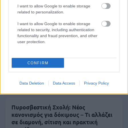
I want to allow Google to enable storage
related to personalization.
I want to allow Google to enable storage
Μάθε πρώτος όλες τις σημαντικές
related to security, including authentication
ειδήσεις.
functionality and fraud prevention, and other
Βάλε το proson.gr στα αποτελέσματα
user protection.
αναζήτησης της Google
CONFIRM
Δημοφιλείς Ειδήσεις
Data Deletion
Data Access
Privacy Policy
Πυροσβεστική Σχολή: Νέος
κανονισμός για δόκιμους – Τι αλλάζει
σε διαμονή, σίτιση και πρακτική