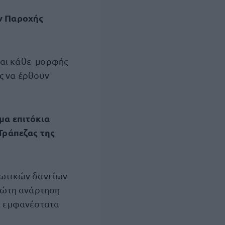
ών Παροχής
και κάθε μορφής
ις να έρθουν
μα επιτόκια
 Τράπεζας της
αλωτικών δανείων
ρώτη ανάρτηση
τό εμφανέστατα