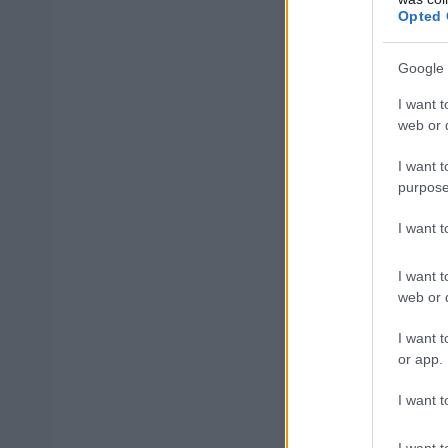
Opted 
Google 
I want t
web or d
I want t
purpose
I want 
I want t
web or d
I want t
or app.
I want t
Διευρύνεται 
μηδενίζεται
I want t