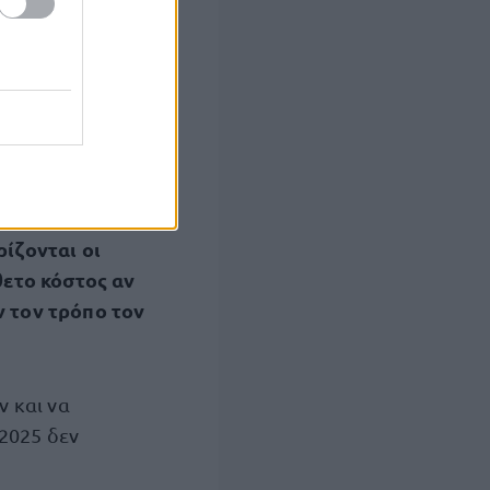
και 500 ευρώ
νολικά σήμερα.
εις για τον
για το σύνολο
ρίζονται οι
θετο κόστος αν
ν τον τρόπο τον
 και να
/2025 δεν