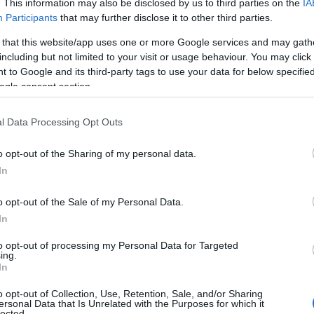
. This information may also be disclosed by us to third parties on the
IA
Participants
that may further disclose it to other third parties.
 2 ευρώ για αποστολή και μεγαλύτερα κόστη όταν μιλά
 that this website/app uses one or more Google services and may gath
including but not limited to your visit or usage behaviour. You may click 
 έως και τα 5 ευρώ. Το μέτρο προκαλεί απώλειες 95 ε
 to Google and its third-party tags to use your data for below specifi
ράπεζες.
ogle consent section.
l Data Processing Opt Outs
o opt-out of the Sharing of my personal data.
In
o opt-out of the Sale of my Personal Data.
In
to opt-out of processing my Personal Data for Targeted
ing.
In
o opt-out of Collection, Use, Retention, Sale, and/or Sharing
ersonal Data that Is Unrelated with the Purposes for which it
lected.