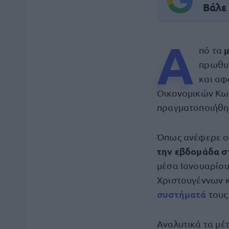
Βάλε
Α
πό τα
πρωθυπ
και αφ
Οικονομικών Κω
πραγματοποιήθη
Όπως ανέφερε ο 
την εβδομάδα σ
μέσα Ιανουαρίου
Χριστουγέννων κ
συστήματά
τους
Αναλυτικά τα μέ