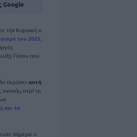
ς Google
σε την Κυριακή ο
γισμό του 2025
,
υργός
ευξη Τύπου που
αυτή
 θα περάσει
 ανοχής, περί τα
των
ς και τα
κευσε σήμερα ο