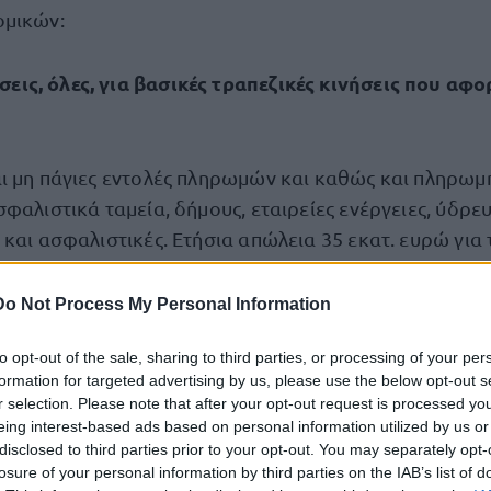
ομικών:
σεις, όλες, για βασικές τραπεζικές κινήσεις που αφ
ι
ι μη πάγιες εντολές πληρωμών και καθώς και πληρω
φαλιστικά ταμεία, δήμους, εταιρείες ενέργειες, ύδρε
και ασφαλιστικές. Ετήσια απώλεια 35 εκατ. ευρώ για τ
ύφιση για τους πολίτες.
Do Not Process My Personal Information
όν έως 0,5 ευρώ για τη μεταφορά χρημάτων έως 5.
to opt-out of the sale, sharing to third parties, or processing of your per
formation for targeted advertising by us, please use the below opt-out s
r selection. Please note that after your opt-out request is processed y
αι ελεύθερους επαγγελματίες και όχι νομικά πρόσωπ
eing interest-based ads based on personal information utilized by us or
disclosed to third parties prior to your opt-out. You may separately opt-
 εμβάσματος όσο και την άμεση έκδοση εμβάσματος α
losure of your personal information by third parties on the IAB’s list of
α μέσω web και mobile banking.