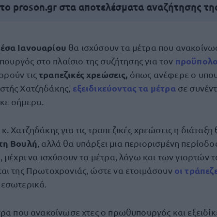
 το proson.gr στα αποτελέσματα αναζήτησης τη
μέσα Ιανουαρίου
θα ισχύσουν τα μέτρα που ανακοίνω
προϋπολο
ουργός στο πλαίσιο της συζήτησης για τον
τραπεζικές χρεώσεις,
ορούν τις
όπως ανέφερε ο υπο
εξειδικεύοντας τα μέτρα
στής Χατζηδάκης,
σε συνέντ
κε σήμερα.
κ. Χατζηδάκης για τις τραπεζικές χρεώσεις η διάταξη
τη Βουλή
, αλλά θα υπάρξει μια περιορισμένη περίοδος
, μέχρι να ισχύσουν τα μέτρα, λόγω και των γιορτών 
οι τράπεζε
αι της Πρωτοχρονιάς, ώστε να ετοιμάσουν
 εσωτερικά.
τρα που ανακοίνωσε χτες o πρωθυπουργός και εξειδί