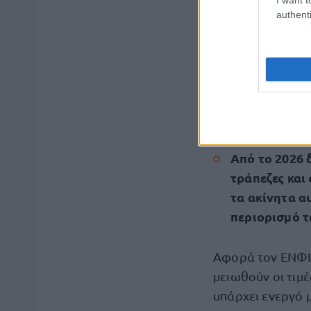
authenti
Καθιερώνονται π
από πολίτες σε 
Με μηδενικές χρε
ελεύθερο επαγγελ
των επιχειρήσεω
Από το 2026 
τράπεζες και
τα ακίνητα α
περιορισμό 
Αφορά τον ΕΝΦΙΑ
μειωθούν οι τιμ
υπάρχει ενεργό μ