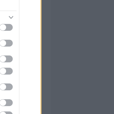
ώ και
ως τα 100 ευρώ