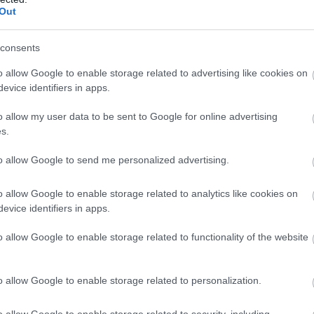
Out
consents
o allow Google to enable storage related to advertising like cookies on
evice identifiers in apps.
o allow my user data to be sent to Google for online advertising
s.
to allow Google to send me personalized advertising.
o allow Google to enable storage related to analytics like cookies on
evice identifiers in apps.
o allow Google to enable storage related to functionality of the website
o allow Google to enable storage related to personalization.
το καθημερινό όριο στο σύστημα IRIS στα 1.000 ευρ
 η χρέωση για τη φόρτιση προπληρωμένων καρτών έ
o allow Google to enable storage related to security, including