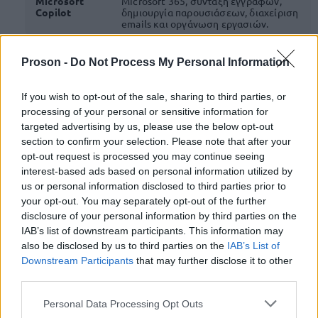
Microsoft
Microsoft 365, σύνταξη εγγράφων,
Copilot
δημιουργία παρουσιάσεων, διαχείριση
emails και οργάνωση εργασιών.
Αξιοποίηση εργαλείων Τεχνητής
Proson -
Do Not Process My Personal Information
Νοημοσύνης στο οικοσύστημα της
Gemini
Google, αναζήτηση, σύνθεση
πληροφοριών και υποστήριξη
If you wish to opt-out of the sale, sharing to third parties, or
παραγωγικής εργασίας.
processing of your personal or sensitive information for
targeted advertising by us, please use the below opt-out
Οργάνωση πηγών, μελέτη φακέλων,
ανάλυση εγγράφων, δημιουργία
section to confirm your selection. Please note that after your
NotebookLM
περιλήψεων και σύνθεση
opt-out request is processed you may continue seeing
πληροφοριών από συγκεκριμένο
interest-based ads based on personal information utilized by
υλικό.
us or personal information disclosed to third parties prior to
your opt-out. You may separately opt-out of the further
disclosure of your personal information by third parties on the
ι συμμετέχοντες δεν θα
Η διαφορά είναι ότι ο
IAB’s list of downstream participants. This information may
μάθουν απλώς να χρησιμοποιούν εργαλεία.
Θα
also be disclosed by us to third parties on the
IAB’s List of
αξιοποιούν με κριτική σκέψη,
μάθουν να τα
Downstream Participants
that may further disclose it to other
third parties.
μεθοδολογία, επαλήθευση και σεβασμό στους
κανόνες της δημόσιας διοίκησης.
Please note that this website/app uses one or more Google
Personal Data Processing Opt Outs
services and may gather and store information including but