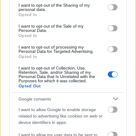
not limited to your visit or usage behaviour. You may click to
I want to opt-out of the Sharing of my
personal data.
Τι θα μάθουν οι δημόσιοι υπάλληλοι
grant or deny consent to Google and its third-party tags to
Opted In
use your data for below specified purposes in below Google
και τα στελέχη δημόσιας Διοίκησης
consent section.
I want to opt-out of the Sale of my
Personal Data.
Το πρόγραμμα εστιάζει σε δεξιότητες που μπορούν
Opted In
να εφαρμοστούν άμεσα στην καθημερινή
I want to opt-out of processing my
λειτουργία των υπηρεσιών.
Personal Data for Targeted Advertising.
Opted In
I want to opt-out of Collection, Use,
Οι συμμετέχοντες θα εκπαιδευτούν:
Retention, Sale, and/or Sharing of my
Personal Data that Is Unrelated with the
Purposes for which it was collected.
στην ανάπτυξη δεξιοτήτων στρατηγικού
Opted Out
σχεδιασμού στο πλαίσιο του ψηφιακού
Google consents
μετασχηματισμού
I want to allow Google to enable storage
related to advertising like cookies on web or
σύνταξη και βελτίωση υπηρεσιακών
στη
device identifiers in apps.
εγγράφων με εργαλεία A.I.,
I want to allow my user data to be sent to