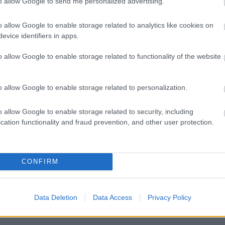
to allow Google to send me personalized advertising.
το πρόγραμμα
o allow Google to enable storage related to analytics like cookies on
evice identifiers in apps.
ικά καταστήματα: 416 προσλήψεις χωρίς πτυχί
o allow Google to enable storage related to functionality of the website
τηση
o allow Google to enable storage related to personalization.
ισός» 40 χιλιομέτρων: Ο δρόμος που φιλοδοξεί
o allow Google to enable storage related to security, including
οριακό στην Αθήνα
cation functionality and fraud prevention, and other user protection.
CONFIRM
Πρόστιμο
Σούπερ Μάρκετ
Περιφέρεια Αττικής
Data Deletion
Data Access
Privacy Policy