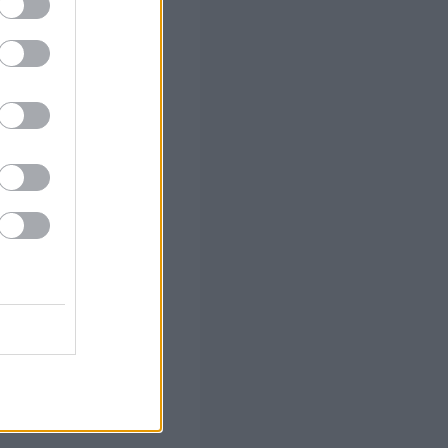
ο - Πού
 να λύσει