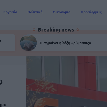
Εργασία
Πολιτική
Οικονομία
Προσλήψεις
Συντάξεις
Breaking news
ι
Τι σημαίνει η λέξη «ρίψασπις»
ώ
ημα