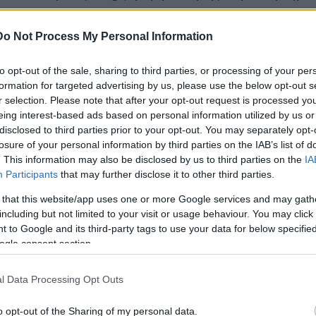
με ταμπέλα προσφοράς (5,12€ – 1,70€) και η τιμή πώλ
Do Not Process My Personal Information
to opt-out of the sale, sharing to third parties, or processing of your per
πρόστιμο
1.000 ευρώ ανά 
η προβλέπεται διοικητικό
formation for targeted advertising by us, please use the below opt-out s
ω επανειλημμένης υποτροπής για την ίδια παράβαση εντ
r selection. Please note that after your opt-out request is processed y
λόμενου προστίμου τριπλασιάζεται.
eing interest-based ads based on personal information utilized by us or
disclosed to third parties prior to your opt-out. You may separately opt-
losure of your personal information by third parties on the IAB’s list of
. This information may also be disclosed by us to third parties on the
IA
Participants
that may further disclose it to other third parties.
τοποίηση Αγγλικών σε μόνο 2 ημέρες στα χέρια
 that this website/app uses one or more Google services and may gath
including but not limited to your visit or usage behaviour. You may click 
 to Google and its third-party tags to use your data for below specifi
ogle consent section.
l Data Processing Opt Outs
αποστάσεως η πιο Εύκολη Πιστοποίηση Υπολογι
o opt-out of the Sharing of my personal data.