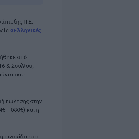
νάπτυξης Π.Ε.
«Ελληνικές
ρεία
γήθηκε από
16 & Σουλίου,
ϊόντα που
μή πώλησης στην
€ – 080€) και η
η πινακίδα στο