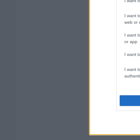
I want 
αλλάζει σ
I want t
web or d
Σωφρονιστ
I want t
κάνετε αί
or app.
I want t
Νέος «Κηφ
I want t
το κυκλοφ
authenti
Tags