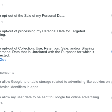
In
o opt-out of the Sale of my Personal Data.
In
πρώτος όλες τις σημαντικές ειδήσεις.
to opt-out of processing my Personal Data for Targeted
 το proson.gr στα αποτελέσματα αναζήτησης τη
ing.
In
o opt-out of Collection, Use, Retention, Sale, and/or Sharing
ersonal Data that Is Unrelated with the Purposes for which it
lected.
Out
είς Ειδήσεις
consents
o allow Google to enable storage related to advertising like cookies on
νιαίο επίδομα έως 210 ευρώ - Πώς θα τα πάρε
evice identifiers in apps.
o allow my user data to be sent to Google for online advertising
s.
 Βοηθός: Ανοίγουν οι αιτήσεις στις 24 Αυγούσ