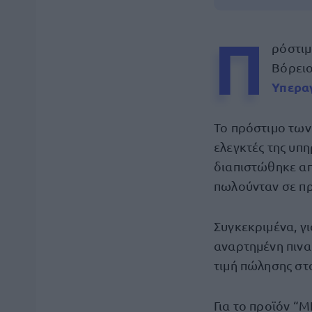
Π
ρόστιμ
Βόρει
Υπεραγ
Το πρόστιμο των
ελεγκτές της υπ
διαπιστώθηκε απ
πωλούνταν σε 
Συγκεκριμένα, γ
αναρτημένη πινα
τιμή πώλησης στο
Για το προϊόν “M