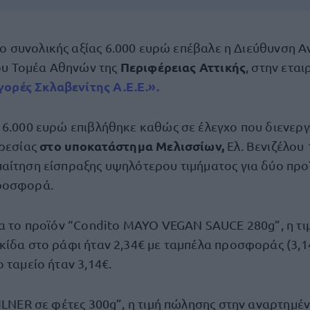
ο συνολικής αξίας 6.000 ευρώ επέβαλε η Διεύθυνση Α
Περιφέρειας Αττικής
ου Τομέα Αθηνών της
, στην εται
ορές Σκλαβενίτης Α.Ε.Ε.».
 6.000 ευρώ επιβλήθηκε καθώς σε έλεγχο που διενερ
στο υποκατάστημα Μελισσίων,
ηρεσίας
Ελ. Βενιζέλου 
αίτηση είσπραξης υψηλότερου τιμήματος για δύο προ
προσφορά.
ια το προϊόν “Condito MAYO VEGAN SAUCE 280g”, η τι
κίδα στο ράφι ήταν 2,34€ με ταμπέλα προσφοράς (3,14
 ταμείο ήταν 3,14€.
ILNER σε φέτες 300g”, η τιμή πώλησης στην αναρτημέν