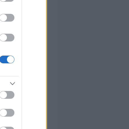
ς Google
τε
του – Τι