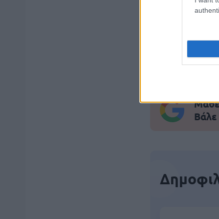
authenti
ΑΣΕΠ: Εξ 
μέρες
Μάθε 
Βάλε
Δημοφιλ