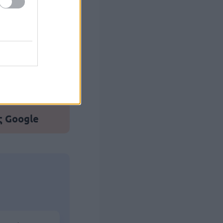
στών σε 2
ς Google