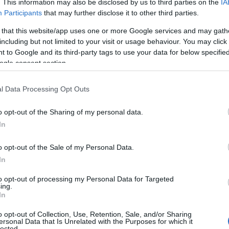
ή τραπεζική καταβολή των μισθωμάτων από 1.4.2026 κ
. This information may also be disclosed by us to third parties on the
IA
Participants
that may further disclose it to other third parties.
 that this website/app uses one or more Google services and may gath
 Μητρώο Ιδιοκτησίας και Διαχείρισης Ακινήτων (Μ.Ι.Δ
including but not limited to your visit or usage behaviour. You may click 
 to Google and its third-party tags to use your data for below specifi
ogle consent section.
ή ενεργειακή αναβάθμιση των κτιρίων και η δήλωση 
ν.
l Data Processing Opt Outs
τικό φερεγγυότητας και η διαταγή απόδοσης μισθίου 
o opt-out of the Sharing of my personal data.
In
Τοπικής Ανάπτυξης (ΤΤΑ) 1 ο/οο, το οποίο θα είναι τρι
o opt-out of the Sale of my Personal Data.
In
οδομικοί περιορισμοί στη δόμηση και στη βραχυχρόνι
to opt-out of processing my Personal Data for Targeted
ing.
σεις για κληρονομικές συμβάσεις, διαθήκες, χρέη και 
In
o opt-out of Collection, Use, Retention, Sale, and/or Sharing
ersonal Data that Is Unrelated with the Purposes for which it
του Βιβλίου «Αγοράζω Σπίτι»
lected.