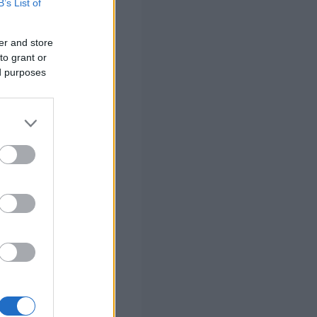
αι οι συνέπειές
B’s List of
er and store
.Α.) της ΑΑΔΕ.
to grant or
ed purposes
των
λόγω λήξης
πλάσιο του ΤΑΠ.
α μίσθωση.
νόμιμη μοίρα.