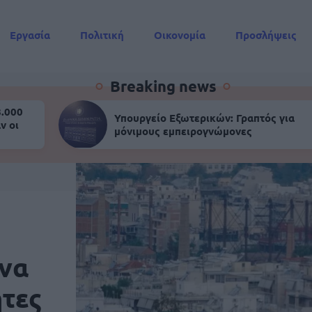
Εργασία
Πολιτική
Οικονομία
Προσλήψεις
Συντάξεις
Breaking news
8.000
Υπουργείο Εξωτερικών: Γραπτός για
ν οι
μόνιμους εμπειρογνώμονες
 να
ήτες