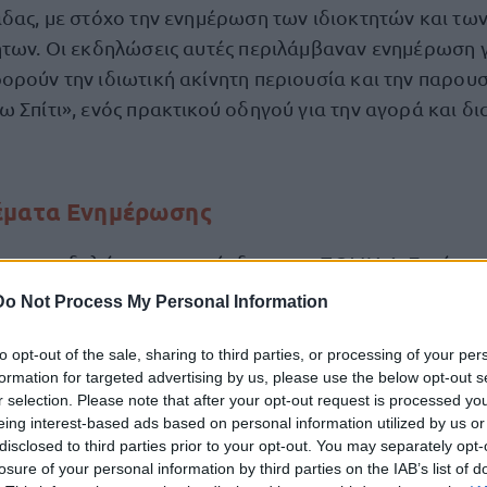
άδας, με στόχο την ενημέρωση των ιδιοκτητών και τω
ήτων. Οι εκδηλώσεις αυτές περιλάμβαναν ενημέρωση γ
ορούν την ιδιωτική ακίνητη περιουσία και την παρου
 Σπίτι», ενός πρακτικού οδηγού για την αγορά και δι
έματα Ενημέρωσης
α των εκδηλώσεων, ο πρόεδρος της ΠΟΜΙΔΑ, Στράτος
συμμετέχοντες για μια σειρά θεμάτων που αφορούν 
Do Not Process My Personal Information
to opt-out of the sale, sharing to third parties, or processing of your per
formation for targeted advertising by us, please use the below opt-out s
 αλλαγές στη φορολογία εισοδήματος και κεφαλαίου 
r selection. Please note that after your opt-out request is processed y
eing interest-based ads based on personal information utilized by us or
σεις στις μισθώσεις κατοικιών και επαγγελματικών χ
disclosed to third parties prior to your opt-out. You may separately opt-
losure of your personal information by third parties on the IAB’s list of