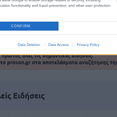
cation functionality and fraud prevention, and other user protection.
αποστάσεως η πιο Εύκολη Πιστοποίηση Υπολογι
CONFIRM
Data Deletion
Data Access
Privacy Policy
πρώτος όλες τις σημαντικές ειδήσεις.
 το proson.gr στα αποτελέσματα αναζήτησης τη
είς Ειδήσεις