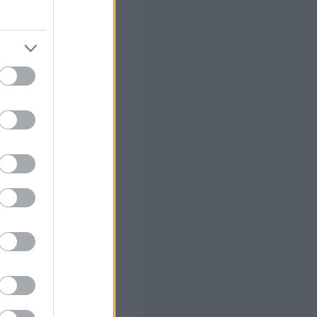
«Αγοράζω Σπίτι»,
ιβλίο, που
φορίες για
γο του Διοικητή
ές και
ινήτων,
ς.
 σας