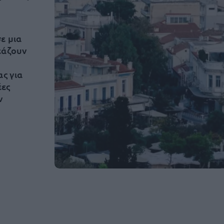
ε μια
εάζουν
ας για
έες
ν