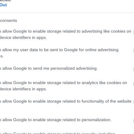
Out
ος των εκδηλώσεων, έγινε η παρουσίαση του βιβλίου 
οι Στράτος Παραδιάς και Ηλίας Παπαγεωργιάδης. Το β
consents
ς εκδόσεις Καστανιώτη, περιλαμβάνει χρήσιμες πληρο
o allow Google to enable storage related to advertising like cookies on
 να αγοράσουν ή να διαχειριστούν ακίνητα. Με πρόλο
evice identifiers in apps.
 Ελλάδος, Γιάννη Στουρνάρα, το βιβλίο προσφέρει απλ
o allow my user data to be sent to Google for online advertising
τήσεις σε κρίσιμα ζητήματα της αγοράς ακινήτων.
s.
to allow Google to send me personalized advertising.
δύο πλήρεις οδηγούς για την ενοικίαση και πώληση ακ
κάδες χρήσιμες συμβουλές για τους ενδιαφερόμενου
o allow Google to enable storage related to analytics like cookies on
evice identifiers in apps.
o allow Google to enable storage related to functionality of the website
τοποίηση Αγγλικών σε μόνο 2 ημέρες στα χέρια
o allow Google to enable storage related to personalization.
o allow Google to enable storage related to security, including