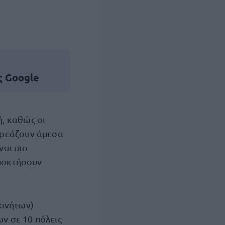
ς Google
ή, καθώς οι
ηρεάζουν άμεσα
ναι πιο
αποκτήσουν
κινήτων)
ν σε 10 πόλεις