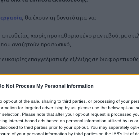
εργασία
ς
, θα έχουν τη δυνατότητα να:
 απευθείας, χωρίς προκαθορισμένο ραντεβού, με στε
 που αναζητούν προσωπικό,
ευκαιρίες επαγγελματικής εξέλιξης σε διαφορετικούς
για το εύρος των διαθέσιμων θέσεων εργασίας και τις
Do Not Process My Personal Information
μεγαλύτερη ζήτηση από τις επιχειρήσεις, και να
to opt-out of the sale, sharing to third parties, or processing of your per
με εξειδικευμένους εργασιακούς συμβούλους και στελ
formation for targeted advertising by us, please use the below opt-out s
ηρέτησης Μεσαίων και Μεγάλων Επιχειρήσεων (ΜΕΜ
r selection. Please note that after your opt-out request is processed y
eing interest-based ads based on personal information utilized by us or
ια τις δράσεις και υπηρεσίες της ΔΥΠΑ.
disclosed to third parties prior to your opt-out. You may separately opt-
losure of your personal information by third parties on the IAB’s list of