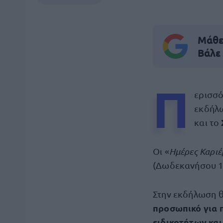
Μάθε 
Βάλε
Π
ερισσ
εκδήλ
και το
Οι «
Ημέρες Καρι
(Δωδεκανήσου 10
Στην εκδήλωση 
προσωπικό για 
ειδικοτήτων και