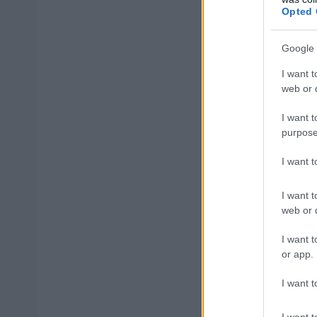
Opted 
Google 
ΑΣΕΠ: Πισ
I want t
web or d
I want t
purpose
ΑΣΕΠ: Εξ 
I want 
μέρες
I want t
web or d
I want t
or app.
Μάθε 
I want t
Βάλε
I want t