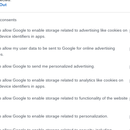
Out
consents
τοποίηση Αγγλικών σε μόνο 2 ημέρες στα χέρια
o allow Google to enable storage related to advertising like cookies on
evice identifiers in apps.
o allow my user data to be sent to Google for online advertising
s.
αποστάσεως η πιο Εύκολη Πιστοποίηση Υπολογι
to allow Google to send me personalized advertising.
o allow Google to enable storage related to analytics like cookies on
evice identifiers in apps.
o allow Google to enable storage related to functionality of the website
πρώτος όλες τις σημαντικές ειδήσεις.
o allow Google to enable storage related to personalization.
 το proson.gr στα αποτελέσματα αναζήτησης τη
o allow Google to enable storage related to security, including