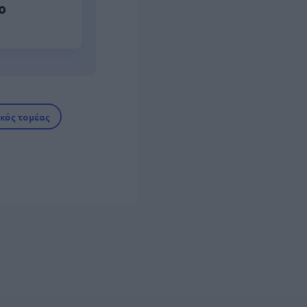
ο
ικός τομέας