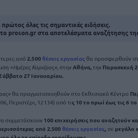
πρώτος όλες τις σημαντικές ειδήσεις.
 το proson.gr στα αποτελέσματα αναζήτησης τη
2.500
θέσεις εργασίας
ότερες από
θα προσφερθούν στ
Αθήνα,
Παρασκευή 2
ωση «
Ημέρες Καριέρας»
, στην
την
Σάββατο 27 Ιανουαρίου.
Πε
έρας»
θα πραγματοποιηθούν στο Εκθεσιακό Κέντρο
ς 10 το πρωί έως τις 6 τ
6, Περιστέρι, 12134) από τι
100 επιχειρήσεις που αναζητούν κ
θα συμμετάσχουν
περισσότερες από 2.500
θέσεις εργασίας
,
μεγάλο 
σε
 για όλα τα επίπεδα εκπαίδευσης.