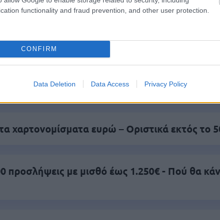
cation functionality and fraud prevention, and other user protection.
είς Ειδήσεις
CONFIRM
Data Deletion
Data Access
Privacy Policy
ς είναι οι δύο επόμενες προκηρύξεις «μαμούθ»
τα χαρτονομίσματα ευρώ – Οριστικά εκτός το 
0 προσλήψεις με μισθό έως 1.250€ - Πού θα κά