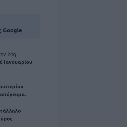
ς Google
ην 24η
6 Ιανουαρίου
ριστερίου
ο απόγευμα.
ατάλληλο
εύρος