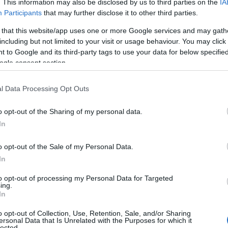
. This information may also be disclosed by us to third parties on the
IA
προσωπικό
πιχειρήσεις που αναζητούν
, θα μπορούν να
Participants
that may further disclose it to other third parties.
 that this website/app uses one or more Google services and may gath
με μεγάλο αριθμό υποψηφίων για την κάλυψη των κ
including but not limited to your visit or usage behaviour. You may click 
 διαθέτουν,
 to Google and its third-party tags to use your data for below specifi
ogle consent section.
σουν συνεντεύξεις και να συγκεντρώσουν βιογραφικ
και να
l Data Processing Opt Outs
ε πολύ σημαντικό αριθμό ενδιαφερόμενων τις δυνατό
o opt-out of the Sharing of my personal data.
In
ς εξέλιξης που παρέχει η κάθε εταιρεία.
o opt-out of the Sale of my Personal Data.
εια του διημέρου, η ΔΥΠΑ θα υλοποιήσει δράσεις στο 
In
τους Δεξιοτήτων, με συμμετοχή εκπαιδευτικών και μα
ές Σχολές (ΕΠΑΣ) Μαθητείας, ενώ οι προσερχόμενοι θ
to opt-out of processing my Personal Data for Targeted
ing.
νημερωθούν για τις σχετικές πρωτοβουλίες σε ειδικό 
In
o opt-out of Collection, Use, Retention, Sale, and/or Sharing
εδώ
ersonal Data that Is Unrelated with the Purposes for which it
σφαλίσετε το δωρεάν εισιτήριο σας, πατώντας
.
lected.