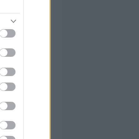
 σας
στών σε 2
ς Google