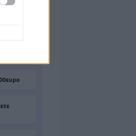
 (με μόρια)
500ευρο
νετε