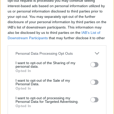
opt-out request is processed you may continue seeing
χωρίς κλήσεις ή email, υποσχόμαστε!
interest-based ads based on personal information utilized by
us or personal information disclosed to third parties prior to
Ενσωμάτωση σε μια πολυπολιτισμική ομάδα
your opt-out. You may separately opt-out of the further
disclosure of your personal information by third parties on the
60+ εθνικοτήτων
IAB’s list of downstream participants. This information may
also be disclosed by us to third parties on the
IAB’s List of
Εισιτήριο δημόσιας συγκοινωνίας που
Downstream Participants
that may further disclose it to other
χρηματοδοτείται από την εταιρεία, εσωτερική
third parties.
υποστήριξη ανθεκτικότητας και μια χούφτα
Please note that this website/app uses one or more Google
Personal Data Processing Opt Outs
εταιρικές εκπτώσεις για διάφορους
services and may gather and store information including but
not limited to your visit or usage behaviour. You may click to
I want to opt-out of the Sharing of my
εξωτερικούς παρόχους
personal data.
grant or deny consent to Google and its third-party tags to
Opted In
use your data for below specified purposes in below Google
Η εταιρεία επιδοτεί καθημερινά επιλογές
consent section.
I want to opt-out of the Sale of my
γευμάτων από τη HelloFresh για κάθε
Personal Data.
Opted In
διατροφική προτίμηση
I want to opt-out of processing my
Personal Data for Targeted Advertising.
Τακτικές ομαδικές δραστηριότητες και ένα
Opted In
καθιερωμένο πρόγραμμα Feel-Good για τη