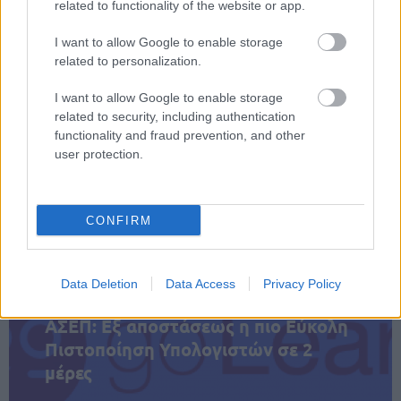
προωθήσεων τους είναι πάνω από 90%!
related to functionality of the website or app.
I want to allow Google to enable storage
Μπορείτε να κάνετε άμεσα την αίτηση σας για τη
related to personalization.
εδώ
θέση, στον ακόλουθο ενεργό σύνδεσμο,
.
I want to allow Google to enable storage
related to security, including authentication
functionality and fraud prevention, and other
user protection.
ΑΣΕΠ: Πιστοποίηση Αγγλικών σε
μόνο 2 ημέρες στα χέρια σας
CONFIRM
Data Deletion
Data Access
Privacy Policy
ΑΣΕΠ: Εξ αποστάσεως η πιο Εύκολη
Πιστοποίηση Υπολογιστών σε 2
μέρες