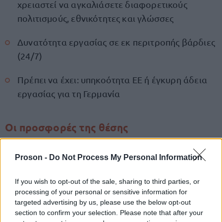
χρειαστεί να αγκαλιάσετε διαφορετικούς
πολιτισμούς, εθνικότητες και γλώσσες
Δυνατότητα εργασίας σε εκ περιτροπής βάρδιες
(24/7)
Πρέπει να έχει: υπηκοότητα ΕΕ ή έγκυρη άδεια
εργασίας για τη Γερμανία
Οι προσφορές της θέσης
Μια ευκαιρία για θετικό αντίκτυπο στον
Proson -
Do Not Process My Personal Information
ψηφιακό κόσμο, κάνοντας τα μέσα κοινωνικής
δικτύωσης πιο ασφαλή
If you wish to opt-out of the sale, sharing to third parties, or
processing of your personal or sensitive information for
εργασία
Μια συναρπαστική
σε έναν καινοτόμο
targeted advertising by us, please use the below opt-out
section to confirm your selection. Please note that after your
τομέα χωρίς άμεση επαφή με τους πελάτες –