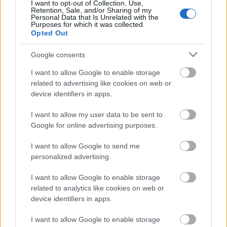
I want to opt-out of Collection, Use,
διατήρηση της ευημερίας και της ένταξής σας
Retention, Sale, and/or Sharing of my
Personal Data that Is Unrelated with the
στην ομάδα μας
Purposes for which it was collected.
Opted Out
Μοντέρνος χώρος γραφείου με ρυθμιζόμενες
Google consents
θέσεις εργασίας, αίθουσες διαλείμματος και
χαλάρωσης, καρέκλες μασάζ, PlayStation,
I want to allow Google to enable storage
related to advertising like cookies on web or
τσάντα μποξ, πινγκ πονγκ και πολλά άλλα!
device identifiers in apps.
40% μπόνους βάρδιας για ώρες εργασίας τις
I want to allow my user data to be sent to
Κυριακές, τις αργίες
Google for online advertising purposes.
I want to allow Google to send me
50% μπόνους βάρδιας για ώρες εργασίας κατά
personalized advertising.
τη διάρκεια της νυχτερινής βάρδιας (10 μ.μ.-6:30
π.μ.)
I want to allow Google to enable storage
related to analytics like cookies on web or
device identifiers in apps.
Η ευκαιρία να αναπτυχθούν και να αναπτυχθούν
με την εταιρεία – το ποσοστό των εσωτερικών
I want to allow Google to enable storage