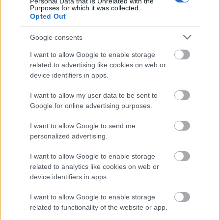
Personal Data that Is Unrelated with the
Purposes for which it was collected.
Opted Out
Ασφάλιση υγείας και ζωής
Google consents
Ντυθείτε για την ημέρα – φορέστε αυτό που σας
I want to allow Google to enable storage
κάνει να νιώθετε άνετα και ντυθείτε για την
related to advertising like cookies on web or
ημέρα σας
device identifiers in apps.
I want to allow my user data to be sent to
Κινητό τηλέφωνο και laptop εταιρείας
Google for online advertising purposes.
Επιπλέον ημέρες ετήσιας άδειας
I want to allow Google to send me
personalized advertising.
Εταιρικό αυτοκίνητο
(επίπεδο Διευθυντή και
I want to allow Google to enable storage
άνω)
related to analytics like cookies on web or
device identifiers in apps.
Επιλεξιμότητα μπόνους απόδοσης
(επίπεδο
διαχειριστή και άνω)
I want to allow Google to enable storage
related to functionality of the website or app.
γυμναστήρια και
Πρωτοβουλίες ευεξίας όπως