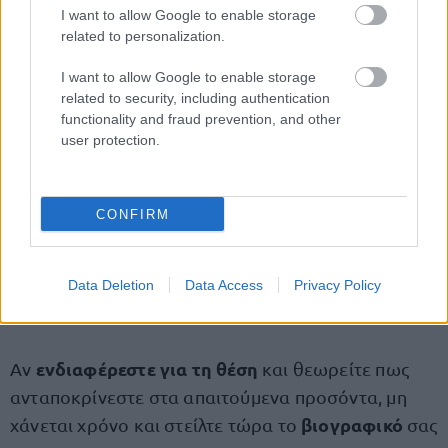
I want to allow Google to enable storage
διατροφολόγος
related to personalization.
Ομάδες ενεργειών που είναι επιλέξιμες για
I want to allow Google to enable storage
related to security, including authentication
συμμετοχή (π.χ. τρέξιμο, πεζοπορία)
functionality and fraud prevention, and other
user protection.
Ευκαιρίες εξέλιξης σταδιοδρομίας
και συνεχής
εκπαίδευση με ταυτόχρονη μάθηση από ένα
ευρύ φάσμα κορυφαίων επαγγελματιών και
CONFIRM
μέσω εξατομικευμένων προγραμμάτων
κατάρτισης
Data Deletion
Data Access
Privacy Policy
Παγκόσμια ευκαιρίες κινητικότητας
ενδιαφέρεστε για τη θέση
Αν
και θεωρείτε πως
ανταποκρίνεστε στα απαιτούμενα προσόντα, μη
βιογραφικό
χάνεται χρόνο και στείλτε τώρα το
σας