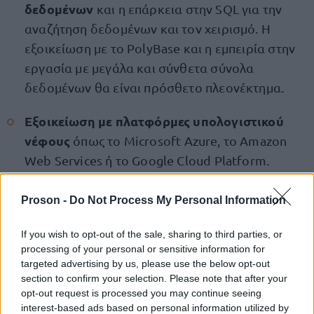
δεδομένων
και η επάρκεια στην SQL για την
αναζήτηση δεδομένων και τον χειρισμό. Η
εξοικείωση με το PolyBase και η εμπειρία στην
εργασία με μεγάλα και σύνθετα σύνολα
δεδομένων θα είναι πρόσθετο πλεονέκτημα.
Εξοικείωση με πλατφόρμες υπολογιστικού
νέφους
όπως το Microsoft Azure, το Amazon
Web Services ή το Google Cloud Platform.
Ικανότητα στο σχεδιασμό
επεκτάσιμων και
Proson -
Do Not Process My Personal Information
ανθεκτικών συστημάτων με βέλτιστες πρακτικές
DevOps.
If you wish to opt-out of the sale, sharing to third parties, or
processing of your personal or sensitive information for
targeted advertising by us, please use the below opt-out
Περιέργεια και νοοτροπία συνεχούς μάθησης
section to confirm your selection. Please note that after your
για να είστε ενημερωμένοι με τα πιο πρόσφατα
opt-out request is processed you may continue seeing
εργαλεία, τεχνολογίες και τάσεις AI.
interest-based ads based on personal information utilized by