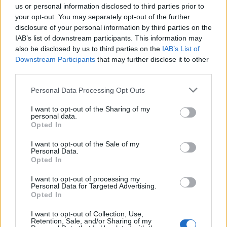
us or personal information disclosed to third parties prior to
your opt-out. You may separately opt-out of the further
Ευελιξία και προσαρμοστικότητα
στις
disclosure of your personal information by third parties on the
μεταβαλλόμενες απαιτήσεις και το πεδίο
IAB’s list of downstream participants. This information may
εφαρμογής του έργου.
also be disclosed by us to third parties on the
IAB’s List of
Downstream Participants
that may further disclose it to other
third parties.
Ικανότητα να εξηγούνται σύνθετες τεχνικές
έννοιες σε μη τεχνικούς ενδιαφερόμενους
Please note that this website/app uses one or more Google
Personal Data Processing Opt Outs
services and may gather and store information including but
φορείς με σαφή και συνοπτικό τρόπο.
not limited to your visit or usage behaviour. You may click to
I want to opt-out of the Sharing of my
personal data.
grant or deny consent to Google and its third-party tags to
Opted In
use your data for below specified purposes in below Google
Παροχές εταιρείας
consent section.
I want to opt-out of the Sale of my
Personal Data.
Το να είσαι μέλος της ομάδας της PwC
Opted In
περιλαμβάνει:
I want to opt-out of processing my
Personal Data for Targeted Advertising.
Opted In
Υβριδικό μοντέλο εργασίας
I want to opt-out of Collection, Use,
Retention, Sale, and/or Sharing of my
Ανταγωνιστικό πακέτο
συνολικής αποζημίωσης