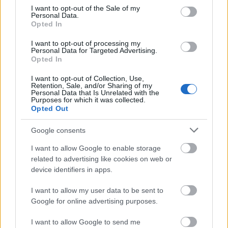
consent section.
I want to opt-out of the Sale of my
Υπάλληλος Καταστήματος (4ωρη μερική
Personal Data.
Opted In
απασχόληση) στη Ρόδο
I want to opt-out of processing my
Βοηθός Διευθυντή Καταστήματος (6ωρη μερική
Personal Data for Targeted Advertising.
Opted In
απασχόληση) στη Ρόδο
I want to opt-out of Collection, Use,
Retention, Sale, and/or Sharing of my
Area Manager στη Κεντρική Ελλάδα
Personal Data that Is Unrelated with the
Purposes for which it was collected.
Opted Out
Υποδιευθυντής Καταστήματος στη Νικήτη
Χαλκιδικής
Google consents
I want to allow Google to enable storage
Μπορείτε να δείτε όλες τις διαθέσιμες θέσεις και
related to advertising like cookies on web or
device identifiers in apps.
να κάνετε αίτηση για εκείνη του ενδιαφέροντος
εδώ
σας, στον ακόλουθο ενεργό σύνδεσμο,
.
I want to allow my user data to be sent to
Google for online advertising purposes.
I want to allow Google to send me