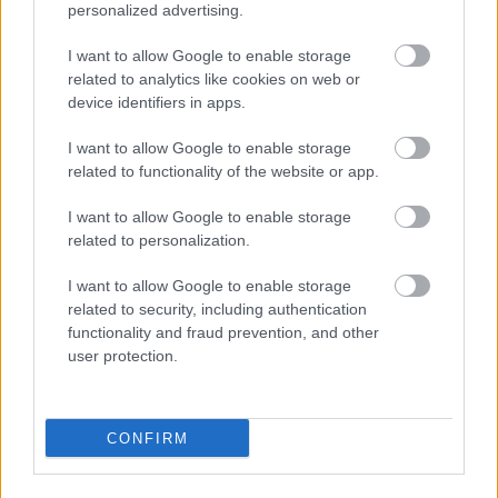
ΑΣΕΠ: Πιστοποίηση Αγγλικών σε
personalized advertising.
μόνο 2 ημέρες στα χέρια σας
I want to allow Google to enable storage
related to analytics like cookies on web or
device identifiers in apps.
I want to allow Google to enable storage
related to functionality of the website or app.
ΑΣΕΠ: Εξ αποστάσεως η πιο Εύκολη
I want to allow Google to enable storage
Πιστοποίηση Υπολογιστών σε 2
related to personalization.
μέρες
I want to allow Google to enable storage
related to security, including authentication
functionality and fraud prevention, and other
user protection.
Μάθε πρώτος όλες τις σημαντικές
ειδήσεις.
CONFIRM
Βάλε το proson.gr στα αποτελέσματα
αναζήτησης της Google