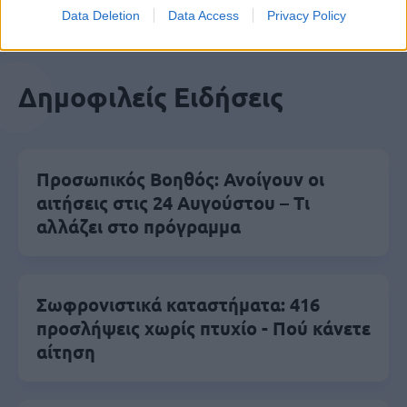
Data Deletion
Data Access
Privacy Policy
Δημοφιλείς Ειδήσεις
Προσωπικός Βοηθός: Ανοίγουν οι
αιτήσεις στις 24 Αυγούστου – Τι
αλλάζει στο πρόγραμμα
Σωφρονιστικά καταστήματα: 416
προσλήψεις χωρίς πτυχίο - Πού κάνετε
αίτηση