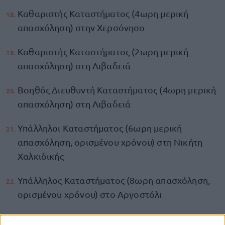
Καθαριστής Καταστήματος (4ωρη μερική
απασχόληση) στην Χερσόνησο
Καθαριστής Καταστήματος (2ωρη μερική
απασχόληση) στη Λιβαδειά
Βοηθός Διευθυντή Καταστήματος (4ωρη μερική
απασχόληση) στη Λιβαδειά
Υπάλληλοι Καταστήματος (6ωρη μερική
απασχόληση, ορισμένου χρόνου) στη Νικήτη
Χαλκιδικής
Υπάλληλος Καταστήματος (8ωρη απασχόληση,
ορισμένου χρόνου) στο Αργοστόλι
Fresh Products Specialist στη Σίνδο