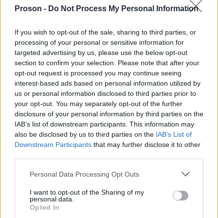
Θεσσαλονίκης
Proson -
Do Not Process My Personal Information
Καθαριστής Καταστήματος (2ωρη μερική
If you wish to opt-out of the sale, sharing to third parties, or
processing of your personal or sensitive information for
απασχόληση) στο Αγρίνιο
targeted advertising by us, please use the below opt-out
section to confirm your selection. Please note that after your
Υπάλληλοι Καταστήματος (6ωρη μερική
opt-out request is processed you may continue seeing
απασχόληση, ορισμένου χρόνου) στην
interest-based ads based on personal information utilized by
us or personal information disclosed to third parties prior to
Κασσανδρεία Χαλκιδικής
your opt-out. You may separately opt-out of the further
disclosure of your personal information by third parties on the
Βοηθός Διευθυντή Καταστήματος (6ωρη μερική
IAB’s list of downstream participants. This information may
απασχόληση) στη Ραφήνα
also be disclosed by us to third parties on the
IAB’s List of
Downstream Participants
that may further disclose it to other
Υπάλληλος Καταστήματος (5ωρη μερική
third parties.
απασχόληση) στην Άνοιξη - Αγ. Στέφανο
Please note that this website/app uses one or more Google
Personal Data Processing Opt Outs
services and may gather and store information including but
Υπάλληλος Καταστήματος (4ωρη μερική
not limited to your visit or usage behaviour. You may click to
I want to opt-out of the Sharing of my
personal data.
grant or deny consent to Google and its third-party tags to
απασχόληση) στο Ελληνικό
Opted In
use your data for below specified purposes in below Google