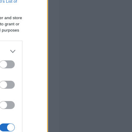
B’s List of
er and store
to grant or
ed purposes
ic scooters
ry Massey