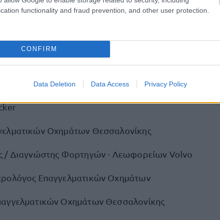
cation functionality and fraud prevention, and other user protection.
port & After Sales Representative (Moto & ATV's)
οποιός Επιβατικών Οχημάτων
CONFIRM
ση - Internship
loyee
Data Deletion
Data Access
Privacy Policy
cker
γελματικών Οχημάτων Θεσσαλονίκης
 / Διαγνώστης Φορτηγών - Λεωφορείων Volvo
τρολόγος Επαγγελματικών Οχημάτων
παγγελματικών Οχημάτων Θεσσαλονίκης