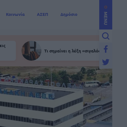
Κοινωνία
ΑΣΕΠ
Δημόσιο
MENU
εις
Τι σημαίνει η λέξη «σιγαλός»