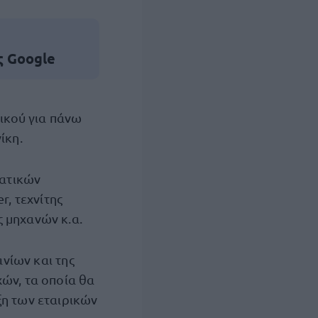
ς Google
κού για πάνω
ίκη.
βατικών
r, τεχνίτης
 μηχανών κ.α.
νίων και της
ών, τα οποία θα
ξη των εταιρικών