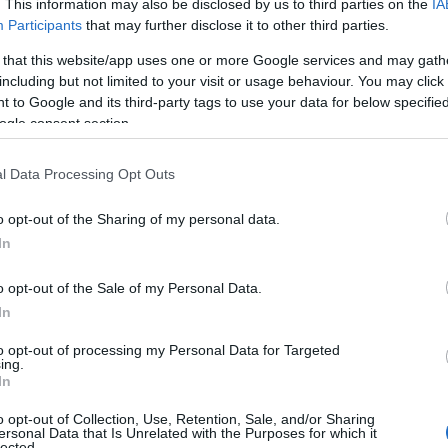
. This information may also be disclosed by us to third parties on the
IA
Participants
that may further disclose it to other third parties.
πιβατικών Οχημάτων
 that this website/app uses one or more Google services and may gath
hop Supervisor (Volvo Penta)
including but not limited to your visit or usage behaviour. You may click 
 to Google and its third-party tags to use your data for below specifi
ogle consent section.
rketing Coordinator Honda Marine
 for Peugeot motorcycles, Segway ATVs, Horwin electr
l Data Processing Opt Outs
o opt-out of the Sharing of my personal data.
r used trucks/buses
In
Engineer Volvo PENTA
o opt-out of the Sale of my Personal Data.
In
port & after sales representative agricultural machine
to opt-out of processing my Personal Data for Targeted
ing.
In
wyer
o opt-out of Collection, Use, Retention, Sale, and/or Sharing
ersonal Data that Is Unrelated with the Purposes for which it
 Tenders Administrator
lected.