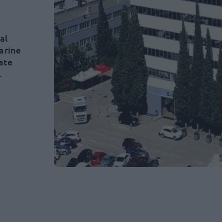
al
arine
ate
.