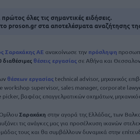
πρώτος όλες τις σημαντικές ειδήσεις.
 το proson.gr στα αποτελέσματα αναζήτησης τη
ς Σαρακάκης ΑΕ
πρόσληψη
ανακοίνωσε την
προσωπι
0 διαθέσιμες
θέσεις εργασίας
σε Αθήνα και Θεσσαλον
θέσεων εργασίας
ων
technical advisor, μηχανικός επι
 workshop supervisor, sales manager, corporate lawye
 picker, βαφέας επαγγελματικών οχημάτων, μηχανικός
Σαρακάκη
 Ομίλου
στην αγορά της Ελλάδας, των Βαλκα
υξάνει τις ανάγκες μας για προσέλκυση ικανών στελεχ
ομάδας τους και θα συμβάλλουν δυναμικά στην επίτευ