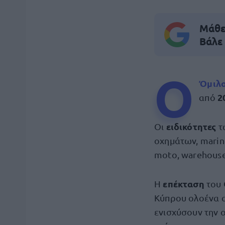
Μάθε 
Βάλε
Ο
Όμιλο
2
από
ειδικότητες
Οι
τ
οχημάτων, marine
moto, warehouse
επέκταση
Η
του
Κύπρου ολοένα α
ενισχύσουν την 