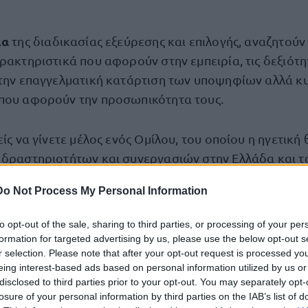
ια
της διαδικασίας εξεύρεσης και επιλογής, αναζητούν
ρακτηριστικά που αφορούν στην εμπειρία, τις δεξιότητ
την επαγγελματική κατάρτιση των υποψηφίων αλλά κ
που αφορούν την προσωπικότητα τους.
είς να γίνετε μέλος ενός Ομίλου, του οποίου η ηγετική 
 δραστηριοτήτων και συνεργασιών στην Ελλάδα και τ
λία ευκαιριών και επαγγελματικών εμπειριών, στείλτε
Do Not Process My Personal Information
την Διεύθυνση Ανθρώπινου Δυναμικού ακολουθώντας 
to opt-out of the sale, sharing to third parties, or processing of your per
formation for targeted advertising by us, please use the below opt-out s
r selection. Please note that after your opt-out request is processed y
γασίας Όμιλο Επιχειρήσεων Σαρακάκη
eing interest-based ads based on personal information utilized by us or
disclosed to third parties prior to your opt-out. You may separately opt-
visor Honda Moto
losure of your personal information by third parties on the IAB’s list of