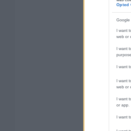
Opted 
Executive Ass
Google 
Τεχνίτης Γεν
I want t
web or d
Χειριστής / Ο
I want t
Mid-Senior Bu
purpose
I want 
Τεχνίτης Mot
I want t
Parts Suppor
web or d
Ηλεκτρολόγο
I want t
or app.
Motor Underw
I want t
Τεχνίτης / Μ
I want t