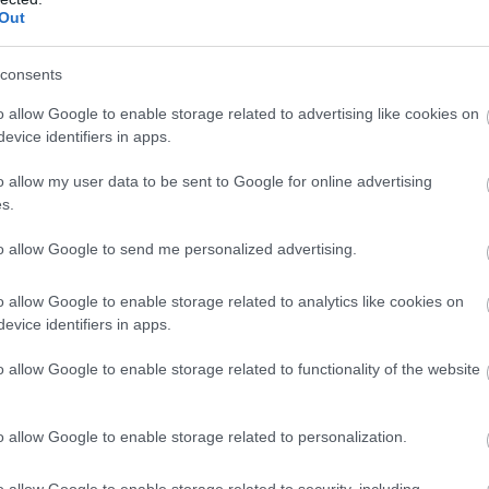
Out
istant
consents
ικών καθηκόντων / Οδηγός Περονοφόρου (Κλαρκ)
o allow Google to enable storage related to advertising like cookies on
evice identifiers in apps.
δηγός Clark
o allow my user data to be sent to Google for online advertising
siness Intelligence and SQL Server Professional
s.
to allow Google to send me personalized advertising.
o PDI
o allow Google to enable storage related to analytics like cookies on
t ACS
evice identifiers in apps.
ς Εγκαταστάσεων
o allow Google to enable storage related to functionality of the website
riter Employee
o allow Google to enable storage related to personalization.
ηχανικός Χωματουργικών - Μηχανημάτων Έργου VCS /
o allow Google to enable storage related to security, including