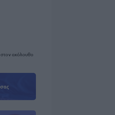
, στον ακόλουθο
 σας