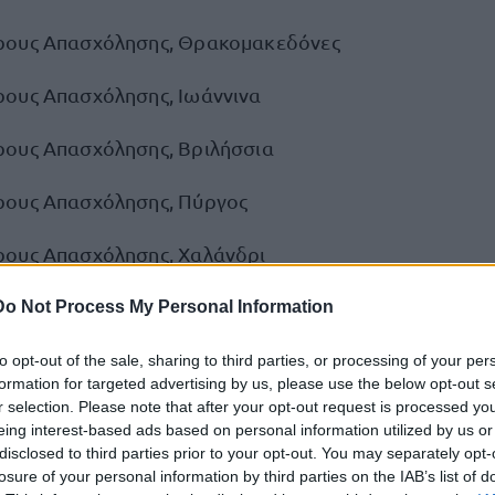
ρους Απασχόλησης, Θρακομακεδόνες
ους Απασχόλησης, Ιωάννινα
ους Απασχόλησης, Βριλήσσια
ρους Απασχόλησης, Πύργος
ους Απασχόλησης, Χαλάνδρι
κής Απασχόλησης (4ωρο),Χαλκίδα
Do Not Process My Personal Information
αταστήματος, Πάτρα
to opt-out of the sale, sharing to third parties, or processing of your per
formation for targeted advertising by us, please use the below opt-out s
r selection. Please note that after your opt-out request is processed y
κής Απασχόλησης (4ωρο), Πικέρμι
eing interest-based ads based on personal information utilized by us or
disclosed to third parties prior to your opt-out. You may separately opt-
ς Καταστήματος, Κέρκυρα
losure of your personal information by third parties on the IAB’s list of