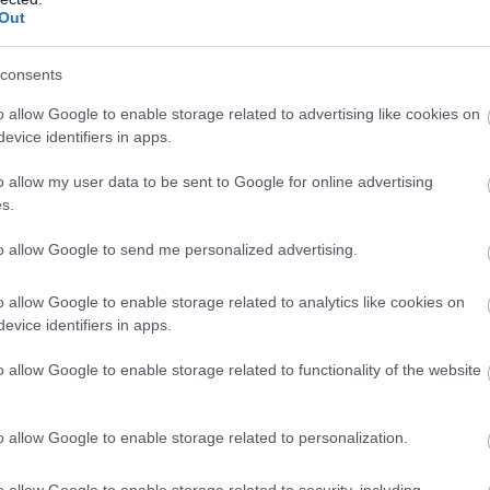
κής Απασχόλησης (4ωρο), Ιωάννινα
Out
αταστήματος, Κόρινθος
consents
κής Απασχόλησης (4ωρο), Βριλήσσια
o allow Google to enable storage related to advertising like cookies on
evice identifiers in apps.
ρους Απασχόλησης, Καλαμάτα
o allow my user data to be sent to Google for online advertising
s.
κής Απασχόλησης (4ωρο, Απογευματινή απασχόληση)
to allow Google to send me personalized advertising.
ικής Απασχόλησης (4ωρο), Πάρος (ΚΑΛΥΨΗ ΚΟΣΤΟΥΣ
Πάρος
o allow Google to enable storage related to analytics like cookies on
evice identifiers in apps.
ους Απασχόλησης, Χαλάνδρι
o allow Google to enable storage related to functionality of the website
ους Απασχόλησης, Τζιτζιφιές
o allow Google to enable storage related to personalization.
ής Καταστήματος, Πάρος (ΚΑΛΥΨΗ ΚΟΣΤΟΥΣ ΔΙΑΜΟΝ
o allow Google to enable storage related to security, including