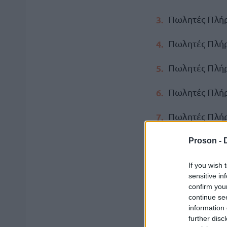
Πωλητές Πλή
Πωλητές Πλήρ
Πωλητές Πλήρ
Πωλητές Πλή
Πωλητές Πλήρ
Πωλητές Μερι
Proson -
Διευθυντής Κ
If you wish 
sensitive in
confirm you
Πωλητές Μερι
continue se
information 
Υποδιευθυντή
further disc