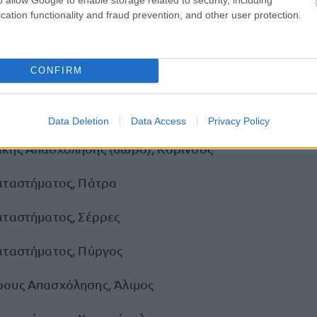
ικής Απασχόλησης (4ωρο), Μαρκόπουλο
cation functionality and fraud prevention, and other user protection.
ους Απασχόλησης, Χαλκίδα
CONFIRM
ρους Απασχόλησης, Πάρος (ΚΑΛΥΨΗ ΚΟΣΤΟΥΣ ΔΙΑΜ
Καταστήματος, Πάρος (ΚΑΛΥΨΗ ΚΟΣΤΟΥΣ ΔΙΑΜΟΝΗΣ)
Data Deletion
Data Access
Privacy Policy
κής Απασχόλησης (6ωρο), Κόρινθος
αταστήματος, Πάτρα
αταστήματος, Σέρρες
αταστήματος, Πύργος
ους Απασχόλησης, Άλιμος