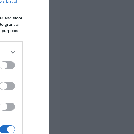
B’s List of
er and store
to grant or
ed purposes
ία
η
α