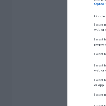
Πωλητές Μερι
Opted 
Διευθυντής Κ
Google 
Πωλητές Μερι
I want t
web or d
Πωλητές Πλή
I want t
purpose
Πωλητές Μερι
I want 
Πωλητές Μερ
ΔΙΑΜΟΝΗΣ) 
I want t
web or d
Πωλητές Πλήρ
I want t
or app.
Πωλητές Πλήρ
I want t
Υποδιευθυντ
I want t