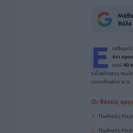
Μάθε 
Βάλε
Ε
πιθυμείτ
ότι προ
40 
από
ειδικότητες πωλη
coordinator κ.α.
Οι θέσεις ερ
Πωλητές Μερι
Πωλητές Μερ