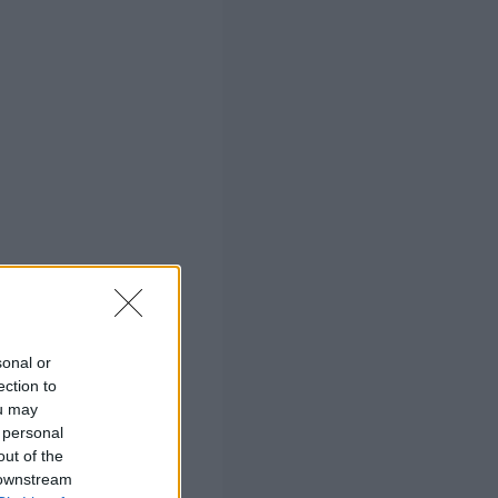
sonal or
ection to
ou may
 personal
out of the
 downstream