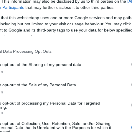
. This information may also be disclosed by us to third parties on the
IA
ους Απασχόλησης, Χαλκιδική
Participants
that may further disclose it to other third parties.
 that this website/app uses one or more Google services and may gath
κής Απασχόλησης (4ωρο), Γλυφάδα
including but not limited to your visit or usage behaviour. You may click 
 to Google and its third-party tags to use your data for below specifi
ρους Απασχόλησης, Κηφισός
ogle consent section.
ς Καταστήματος, Γέρακας
l Data Processing Opt Outs
ους Απασχόλησης, Ελληνικό
o opt-out of the Sharing of my personal data.
In
ους Απασχόλησης,Ορισμένου Χρόνου (12 μήνες) Λαμ
o opt-out of the Sale of my Personal Data.
ικής Απασχόλησης (6ωρο), Σταυρούπολη Θεσσαλονίκ
In
to opt-out of processing my Personal Data for Targeted
ους Απασχόλησης, Γιαννιτσά Thessaloniki
ing.
In
ους Απασχόλησης,Ορισμένου Χρόνου (12 μήνες), Άρτ
o opt-out of Collection, Use, Retention, Sale, and/or Sharing
ersonal Data that Is Unrelated with the Purposes for which it
lected.