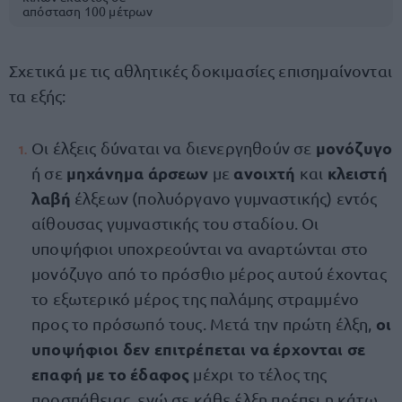
απόσταση 100 μέτρων
Σχετικά με τις αθλητικές δοκιμασίες επισημαίνονται
τα εξής:
μονόζυγο
Οι έλξεις δύναται να διενεργηθούν σε
μηχάνημα άρσεων
ανοιχτή
κλειστή
ή σε
με
και
λαβή
έλξεων (πολυόργανο γυμναστικής) εντός
αίθουσας γυμναστικής του σταδίου. Οι
υποψήφιοι υποχρεούνται να αναρτώνται στο
μονόζυγο από το πρόσθιο μέρος αυτού έχοντας
το εξωτερικό μέρος της παλάμης στραμμένο
οι
προς το πρόσωπό τους. Μετά την πρώτη έλξη,
υποψήφιοι δεν επιτρέπεται να έρχονται σε
επαφή με το έδαφος
μέχρι το τέλος της
προσπάθειας, ενώ σε κάθε έλξη πρέπει η κάτω