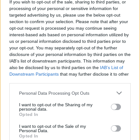
If you wish to opt-out of the sale, sharing to third parties, or
Οι υποψήφιοι που δεν θα πετύχουν το
processing of your personal or sensitive information for
προβλεπόμενο όριο σε κάποιο από τα αγώνισμα,
targeted advertising by us, please use the below opt-out
δεν θα συνεχίζουν να εξετάζεται στα υπόλοιπα και
section to confirm your selection. Please note that after your
opt-out request is processed you may continue seeing
αποκλείονται
θα
από τη συνέχεια του
interest-based ads based on personal information utilized by
διαγωνισμού.
us or personal information disclosed to third parties prior to
your opt-out. You may separately opt-out of the further
disclosure of your personal information by third parties on the
Υποβολή αίτησης
IAB’s list of downstream participants. This information may
also be disclosed by us to third parties on the
IAB’s List of
Οι υποψήφιοι του διαγωνισμού πρέπει να
Downstream Participants
that may further disclose it to other
third parties.
αίτηση - υπεύθυνη δήλωση
εκτυπώσουν την
συμμετοχής στο διαγωνισμό, που θα βρουν στην
Please note that this website/app uses one or more Google
Personal Data Processing Opt Outs
services and may gather and store information including but
ιστοσελίδα του Πυροσβεστικού Σώματος, και
not limited to your visit or usage behaviour. You may click to
I want to opt-out of the Sharing of my
να την υποβάλλουν μαζί με τα
personal data.
grant or deny consent to Google and its third-party tags to
Opted In
αποκλειστικά και
απαιτούμενα δικαιολογητικά
use your data for below specified purposes in below Google
consent section.
μόνο
στις Διοικήσεις Πυροσβεστικών Υπηρεσιών
I want to opt-out of the Sale of my
Personal Data.
Νομού (ΔΙ.Π.Υ.Ν.) ή στις Διοικήσεις Πυροσβεστικών
Opted In