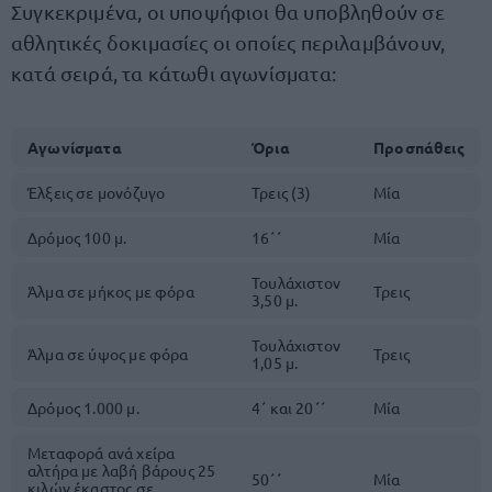
Συγκεκριμένα, οι υποψήφιοι θα υποβληθούν σε
αθλητικές δοκιμασίες οι οποίες περιλαμβάνουν,
κατά σειρά, τα κάτωθι αγωνίσματα:
Αγωνίσματα
Όρια
Προσπάθεις
Έλξεις σε μονόζυγο
Τρεις (3)
Μία
Δρόμος 100 μ.
16΄΄
Μία
Τουλάχιστον
Άλμα σε μήκος με φόρα
Τρεις
3,50 μ.
Τουλάχιστον
Άλμα σε ύψος με φόρα
Τρεις
1,05 μ.
Δρόμος 1.000 μ.
4΄ και 20΄΄
Μία
Μεταφορά ανά χείρα
αλτήρα με λαβή βάρους 25
50΄΄
Μία
κιλών έκαστος σε