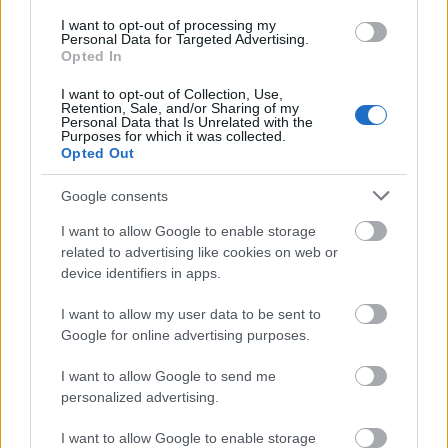
Υπηρεσιών (ΔΙ.Π.Υ.) Αθηνών, Πειραιώς, Ανατολικής
I want to opt-out of processing my
Αττικής και Δυτικής Αττικής του τόπου κατοικίας ή
Personal Data for Targeted Advertising.
Opted In
διαμονής τους.
I want to opt-out of Collection, Use,
Retention, Sale, and/or Sharing of my
Personal Data that Is Unrelated with the
Η αίτηση - υπεύθυνη δήλωση μπορεί να κατατεθεί
Purposes for which it was collected.
αυτοπροσώπως
εξουσιοδοτούμενου
ή μέσω
, ο
Opted Out
οποίος θα πρέπει να καταθέσει νόμιμη
Google consents
εξουσιοδότηση, θεωρημένη για το γνήσιο της
I want to allow Google to enable storage
υπογραφής από αρμόδια δημόσια Υπηρεσία ή
related to advertising like cookies on web or
Αρχή, καθώς και ευκρινές φωτοαντίγραφο της
device identifiers in apps.
αστυνομικής του ταυτότητας ή ό,τι εναλλακτικά
I want to allow my user data to be sent to
προβλέπεται.
Google for online advertising purposes.
I want to allow Google to send me
Η κατάθεση των αιτήσεων και των
personalized advertising.
δικαιολογητικών γίνεται, σύμφωνα με το άρθρο
καθημερινά (συμπεριλαμβανομένων
του proson,
I want to allow Google to enable storage