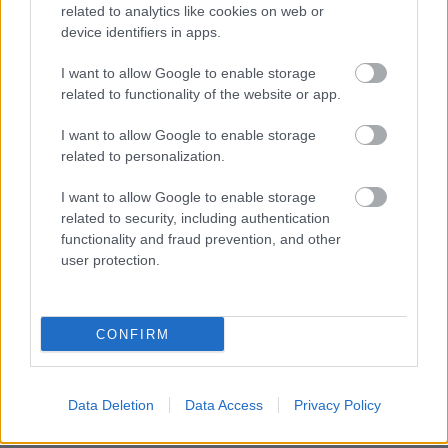
related to analytics like cookies on web or
αργιών και Σαββατοκύριακων) από τις 8:00 το
device identifiers in apps.
πρωί έως τις 20:00 το βράδυ.
I want to allow Google to enable storage
related to functionality of the website or app.
Η προθεσμία υποβολής αιτήσεων ξεκινάει την
Τετάρτη, 29 Οκτωβρίου
Τρίτη, 4
και λήγει
I want to allow Google to enable storage
Νοεμβρίου 2025.
related to personalization.
I want to allow Google to enable storage
ΕΔΩ
Πυροσβεστικό
Δείτε
την προκήρυξη για το
related to security, including authentication
functionality and fraud prevention, and other
Σώμα
user protection.
CONFIRM
ΑΣΕΠ: Πιστοποίηση Αγγλικών σε
μόνο 2 ημέρες στα χέρια σας
Data Deletion
Data Access
Privacy Policy