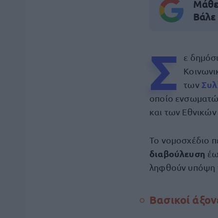
Μάθε 
Βάλε
Σ
ε δημόσ
Κοινωνι
Συλ
των
οποίο ενσωματών
και των Εθνικών
Το νομοσχέδιο π
διαβούλευση
έω
ληφθούν υπόψη γ
Βασικοί άξον