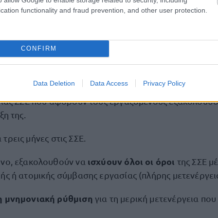
cation functionality and fraud prevention, and other user protection.
CONFIRM
τασία των εργαζομένων μετά τη λήξη των Συλλογι
Data Deletion
Data Access
Privacy Policy
 μίας ΣΣΕ που αφορούν τους εργαζόμενους εξακολουθο
ξη της.
α τρεις μήνες στις ΣΣΕ.
ισχύουν όλοι οι όροι
ηνο, εξακολουθούν να
της ΣΣΕ μ
ής ή ατομικής σύμβασης εργασίας (πλήρης μετενέργει
η μνημονιακή ρύθμιση
για τη μερική μετενέργεια που 