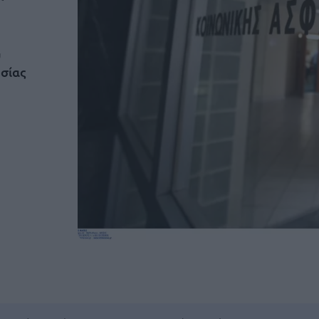
υ
ασίας