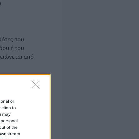
)
δότες που
δου ή του
μειώνεται από
Συμβάσεων
υ όταν την ΣΣΕ
sonal or
ection to
ou may
αδικές ΣΣΕ
 personal
α εφαρμόζεται η
out of the
 downstream