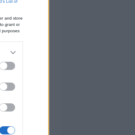
B’s List of
ου της επέκτασης
ν στοιχείων που
er and store
to grant or
ed purposes
 εντοπισμό του
ύτως απαραίτητα.
μη εγγραφή στα
νδικαλιστική
ι για την
γανώσεις στο