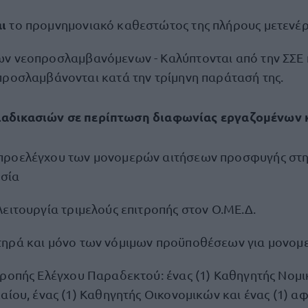
αι
το προμνημονιακό καθεστώτος της πλήρους μετενέρ
ν νεοπροσλαμβανόμενων - Καλύπτονται από την ΣΣΕ 
προσλαμβάνονται κατά την τρίμηνη παράτασή της.
διαδικασιών σε περίπτωση διαφωνίας εργαζομένων 
προελέγχου των μονομερών αιτήσεων προσφυγής στ
ησία
λειτουργία τριμελούς επιτροπής στον Ο.ΜΕ.Δ.
ηρά και μόνο των νόμιμων προϋποθέσεων για μονομ
τροπής Ελέγχου Παραδεκτού: ένας (1) Καθηγητής Νομι
αίου, ένας (1) Καθηγητής Οικονομικών και ένας (1) 