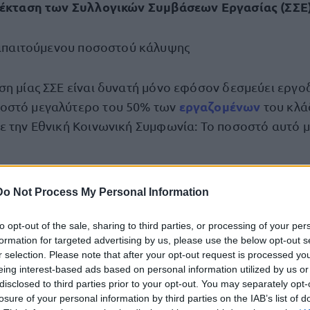
επέκταση των Συλλογικών Συμβάσεων Εργασίας (ΣΣΕ
απαιτούμενου ποσοστού κάλυψης
ση μίας ΣΣΕ είναι δυνατή μόνο εφόσον δεσμεύει εργο
εργαζομένων
οστό μεγαλύτερο του 50% των
του κλά
ε την Εθνική Κοινωνική Συμφωνία: Το ποσοστό αυτό 
αι
μια νέα δυνατότητα για την επέκταση Συλλογικών 
Do Not Process My Personal Information
ποσοτικό κριτήριο του 40% δεν θα εξετάζεται καθόλο
ν Εθνικοί Κοινωνικοί Εταίροι.
to opt-out of the sale, sharing to third parties, or processing of your per
formation for targeted advertising by us, please use the below opt-out s
r selection. Please note that after your opt-out request is processed y
στη ΓΣΕΕ να μπορεί να συνάπτει ή να συνυπογράφει κλ
eing interest-based ads based on personal information utilized by us or
φόσον προσκληθεί από μέλος της να το κάνει, ώστε ν
disclosed to third parties prior to your opt-out. You may separately opt-
τα της επέκτασης.
losure of your personal information by third parties on the IAB’s list of