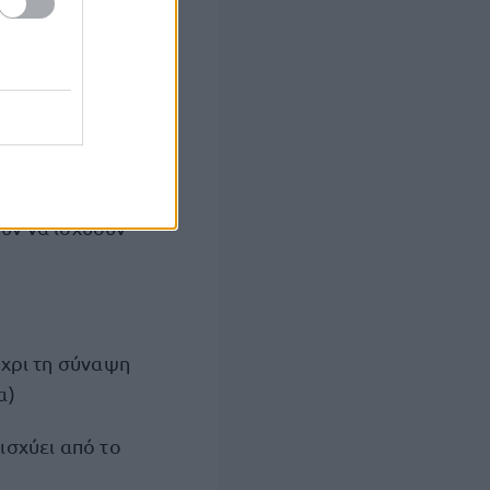
κών Συμβάσεων
ύν να ισχύουν
έχρι τη σύναψη
α)
ισχύει από το