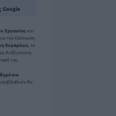
ς Google
υ Εργασίας
και
για την Ενίσχυση
κη Κεραμέως
, το
της Κυβέρνησης
αφή της.
δημόσια
α υποβληθούν θα