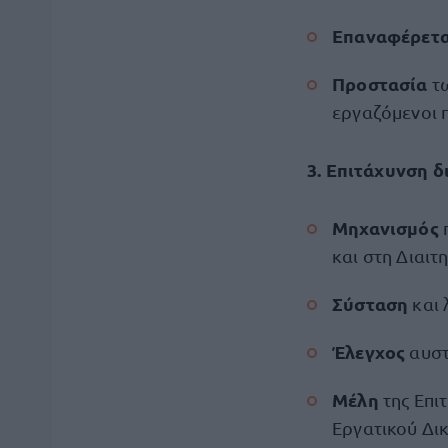
Επαναφέρετ
Προστασία
τω
εργαζόμενοι 
3. Επιτάχυνση 
Μηχανισμός
και στη Διαιτ
Σύσταση
και 
Έλεγχος
αυστ
Μέλη
της Επι
Εργατικού Δικ