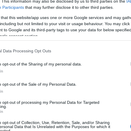
. This information may also be disclosed by us to third parties on the
IA
ός
Participants
that may further disclose it to other third parties.
πεδίου εφαρμογής ΣΣΕ για τον εντοπισμό του πεδί
ρά στο κείμενο των κλαδικών ΣΣΕ των Κ.Α.Δ. και άλλω
 that this website/app uses one or more Google services and may gath
including but not limited to your visit or usage behaviour. You may click 
ν τον εκάστοτε κλάδο.
 to Google and its third-party tags to use your data for below specifi
ogle consent section.
Μητρώα Οργανώσεων (ΓΕΜΗΣΟΕ και ΓΕΜΗΟΕ) για τον
λυψης.
l Data Processing Opt Outs
στοιχείων που απαιτούνται για την εγγραφή στα απολ
o opt-out of the Sharing of my personal data.
In
ιορισμός
των έννομων συνεπειών που συνεπάγεται η 
αναστολή των δικαιωμάτων που απορρέουν από τη συ
o opt-out of the Sale of my Personal Data.
In
to opt-out of processing my Personal Data for Targeted
ργάνωσης απαιτείται μόνο για την επέκταση μιας ΣΣΕ κα
ing.
In
ν Ο.ΜΕ.Δ.
o opt-out of Collection, Use, Retention, Sale, and/or Sharing
ersonal Data that Is Unrelated with the Purposes for which it
γγραφα θα παραδίδονται από τις συνδικαλιστικές ορ
lected.