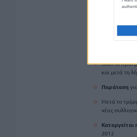
authenti
2. Πλήρης προσ
Εργασίας
Όλοι οι όροι
και μετά τη λή
Παράταση
γι
Μετά το τρίμ
νέας συλλογικ
Καταργείται 
2012