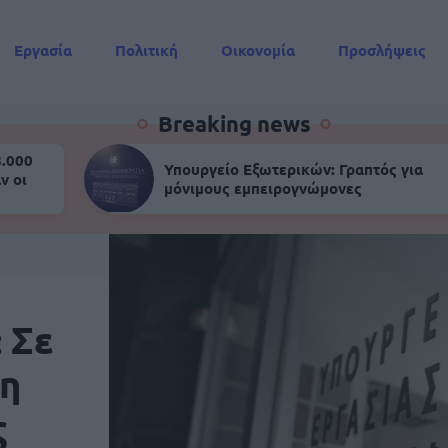
Εργασία
Πολιτική
Οικονομία
Προσλήψεις
Συντάξεις
Breaking news
8.000
Υπουργείο Εξωτερικών: Γραπτός για
ν οι
μόνιμους εμπειρογνώμονες
 Σε
ση
ς