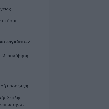
γειας
και όσοι
και εργοδοτώ
ν
η Μεσολάβηση
ερή προσφυγή.
κής Σχολής
αφυπηρετήσας