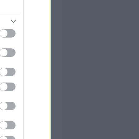
ν επιτάχυνση
ν με καλύτερες
..
2026 μέχρι το
συλλογικών
ισης. Η Ομάδα
ούμενη από
 και των Εθνικών
σεις για την
ματεύσεων του
ερο τρίμηνο του