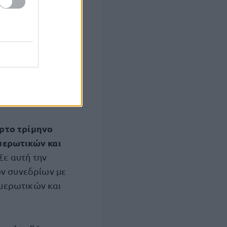
δομένων,
 και ανάλυση
υμβάσεις. Στην
υβάσεων
ργασίας και
υ ποσοστού
αρτο τρίμηνο
μερωτικών και
Σε αυτή την
ών συνεδρίων με
μερωτικών και