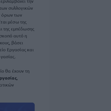
περιλαμβάνει την
των συλλογικών
ν όρων των
ται μέσω της
αι της εμπέδωσης
σκοπό αυτό η
χους, βάσει
είο Εργασίας και
γασίας.
ίο θα έχουν τη
εργασίας
,
ματικών