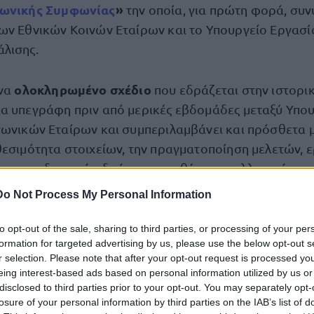
νωνικής Συμφωνίας
»
την οποία, για πρώτη φορά, συ
ων Εθνικών Κοινών Εταίρων και το Υπουργείο Εργασί
λισης.
ολοκληρωμένο σχέδιο
ένα
που εδράζεται στην ιστορι
α υπεγράφη πριν από μερικές εβδομάδες μεταξύ Υπο
νωνικών Εταίρων και συμπεριλαμβάνει και πρόσθετα 
θεσιμότητα στοιχείων, την πραγματοποίηση μελετών, 
ι εκπαιδευτικών δράσεων για θέματα συλλογικών
ν, τα οποία και αυτά έχουν συζητηθεί εκτενώς με του
Do Not Process My Personal Information
ίρους.
to opt-out of the sale, sharing to third parties, or processing of your per
formation for targeted advertising by us, please use the below opt-out s
ς
χρονοδιάγραμμα εφαρμογής
έχει σαφές
- από το 2
r selection. Please note that after your opt-out request is processed y
ως την αυτονομία των κοινωνικών εταίρων και έχει σα
eing interest-based ads based on personal information utilized by us or
ψης των εργαζομένων από συλλογικές συμβάσεις εργα
disclosed to third parties prior to your opt-out. You may separately opt-
losure of your personal information by third parties on the IAB’s list of
ιαφάνεια και την προβλεψιμότητα στην αγορά εργασί