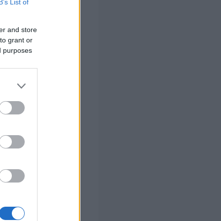
B’s List of
της χώρας»,
er and store
to grant or
ed purposes
2026
και αφορά
ματεύσεις μέσω
λαμβάνει
υλλογικών
 α) στη
τε περισσότεροι
των
 καθώς οι όροι
ασής της,