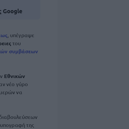
ς Google
έως
, υπέγραψε
ρειες
του
κών συμβάσεων
Εθνικών
ν
αν νέο γύρο
 μερών να
ν διαβουλεύσεων
ν υπογραφή της