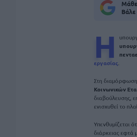
Μάθε 
Βάλε
H
υπουργ
υπουρ
πεντα
εργασίας
.
Στη διαμόρφωση 
Κοινωνικών Ετ
διαβούλευσης, ε
ενισχυθεί το πλα
Υπενθυμίζεται ότι
διάρκειας εφτά 