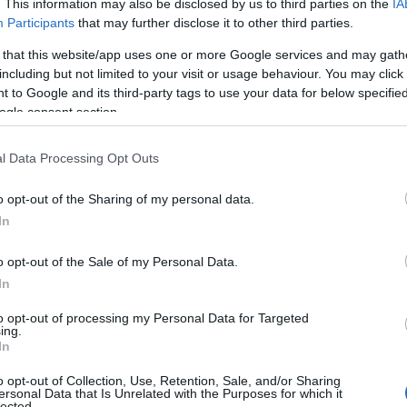
. This information may also be disclosed by us to third parties on the
IA
ς και τις επιχειρήσεις, ισχυροποιούμε την οικονομία 
Participants
that may further disclose it to other third parties.
ργός
.
 that this website/app uses one or more Google services and may gath
including but not limited to your visit or usage behaviour. You may click 
 to Google and its third-party tags to use your data for below specifi
νες προτεραιότητας
ogle consent section.
πέντε άξονες προτεραιότητας
ς στηρίζεται σε
.
l Data Processing Opt Outs
ας
εντός του πρώτου τριμήνου του 
θα ολοκληρωθεί
o opt-out of the Sharing of my personal data.
ου ρυθμιστικού πλαισίου
In
για τις συλλογικές διαπραγ
 Κοινωνικής Συμφωνίας. Η Κοινωνική Συμφωνία περι
o opt-out of the Sale of my Personal Data.
ιαμορφώνουν ένα συνεκτικό πλαίσιο ενίσχυσης των σ
In
ν. Παράλληλα, σύμφωνα με το υπουργείο, αποσκοπεί
to opt-out of processing my Personal Data for Targeted
έκτασης των Συλλογικών Συμβάσεων Εργασίας
, ώσ
ing.
In
πλήρη προστασία 
προστατεύονται από αυτές β) στην
τά τη λήξη των Συλλογικών Συμβάσεων Εργασίας
,
o opt-out of Collection, Use, Retention, Sale, and/or Sharing
ersonal Data that Is Unrelated with the Purposes for which it
α ισχύουν και μετά την παρέλευση της τρίμηνης παράτ
lected.