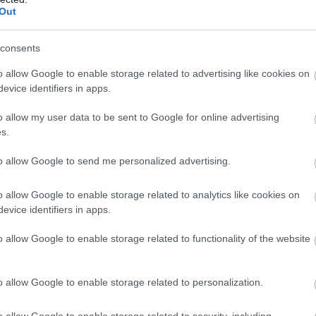
Out
τσι το καθεστώς της πλήρους μετενέργειας και γ) στη
 σε περίπτωση διαφωνίας εργαζομένων και εργοδοτώ
consents
αδικασίες για την επίλυση διαφορών μέσω του Ο.ΜΕ.Δ
o allow Google to enable storage related to advertising like cookies on
evice identifiers in apps.
νας
δεύτερο τρίμηνο του 
αφορά την περίοδο από το
ο του 2027
. Στο διάστημα αυτό προβλέπεται:
o allow my user data to be sent to Google for online advertising
s.
 αρμόδιας Ομάδας Εργασίας
για την ενίσχυση των 
to allow Google to send me personalized advertising.
σεων στο υπουργείο Εργασίας και Κοινωνικής Ασφάλ
πέντε έτη με τριμερή σύνθεση
κροτείται για
, αποτελ
o allow Google to enable storage related to analytics like cookies on
evice identifiers in apps.
του Υπουργείου Εργασίας και Κοινωνικής Ασφάλισης
ταίρων. Η Ομάδα θα πραγματοποιεί τακτικές συνεδριά
o allow Google to enable storage related to functionality of the website
η της πολιτικής ενίσχυσης των συλλογικών διαπραγ
ης.
o allow Google to enable storage related to personalization.
δεύτερο τρίμηνο του 2026 μέχρι το δεύτ
αφορά το
o allow Google to enable storage related to security, including