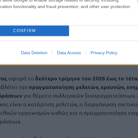
cation functionality and fraud prevention, and other user protection.
ψηφιοποίηση
πει την
, συλλογή και διαθεσιμότητα δε
καταστεί δυνατή η συστηματική συλλογή, επεξεργασία
κά με την κάλυψη των εργαζομένων από Συλλογικές Σ
CONFIRM
ή προωθείται η ηλεκτρονική κατάθεση Συλλογικών Σ
ιουργία Ψηφιακού Μητρώου Συλλογικών Ρυθμίσεων Ε
ωνιών καθώς και η συλλογή δεδομένων εξέλιξης το
Data Deletion
Data Access
Privacy Policy
λογικές Συμβάσεις.
νας
δεύτερο τρίμηνο του 2026 έως το τέτ
αφορά το
πραγματοποίηση μελετών, ερευνών, ενη
οβλέπει την
 δράσεων
για θέματα συλλογικών διαπραγματεύσεων. 
χος είναι η κατάρτιση μελετών, η διοργάνωση σχετικ
ιεθνών οργανισμών καθώς και η πραγματοποίηση ενη
δράσεων.