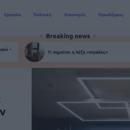
Εργασία
Πολιτική
Οικονομία
Προσλήψεις
Συντάξεις
Breaking news
ευρώ –
Τι σημαίνει η λέξη «σιγαλός»
:
ην