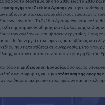
ας
το διάστημα από το 2028 έως το 2030
αφορά
και 
 εφαρμογής του Σχεδίου Δράσης
για την προώθηση 
ων καθώς και στοχευμένους ελέγχους εφαρμογής τω
άσεων εργασίας. Το Σχέδιο Δράσης θα παρακολουθεί
ς έκθεσης παρακολούθησης και αξιολόγησης καθώς κ
όρων των συλλογικών συμβάσεων εργασίας. Προς το 
σίας θα διενεργεί στοχευμένες παρεμβάσεις και ελέγ
σχεδίου που καταρτίζεται σε συνεργασία με το Υπουργ
λισης, κατόπιν προτάσεων από την τριμερή Ομάδα Ερ
Επιθεώρηση Εργασίας
τό, τόσο η
όσο και το υπουργε
κατάσταση της αγοράς 
ντλούν πληροφορίες για την
ον σχεδιασμό ακόμα πιο στοχευμένων και αποτελεσ