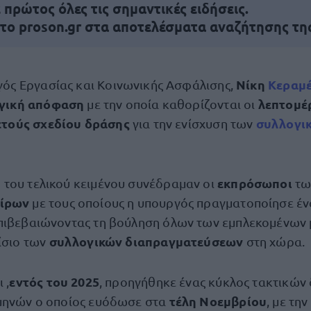
πρώτος όλες τις σημαντικές ειδήσεις.
 το proson.gr στα αποτελέσματα αναζήτησης τη
Νίκη
Κεραμ
ός Εργασίας και Κοινωνικής Ασφάλισης,
γική απόφαση
λεπτομέ
με την οποία καθορίζονται οι
ετούς σχεδίου δράσης
συλλογι
για την ενίσχυση των
εκπρόσωποι
του τελικού κειμένου συνέδραμαν οι
τω
αίρων
με τους οποίους η υπουργός πραγματοποίησε έν
πιβεβαιώνοντας τη βούληση όλων των εμπλεκομένων
συλλογικών διαπραγματεύσεων
ίσιο των
στη χώρα.
εντός του 2025
 ,
, προηγήθηκε ένας κύκλος τακτικώ
τέλη Νοεμβρίου
μηνών ο οποίος ευόδωσε στα
, με τη