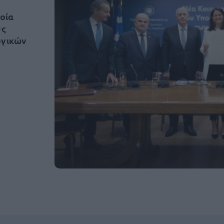
οία
ύς
ογικών