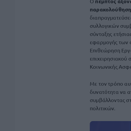
πέμπτος άξον
Ο
παρακολούθηση
διαπραγματεύσε
συλλογικών συμβ
σύνταξης ετήσια
εφαρμογής των 
Επιθεώρηση Εργα
επιχειρησιακού 
Κοινωνικής Ασφά
Με τον τρόπο αυ
δυνατότητα να α
συμβάλλοντας στ
πολιτικών.