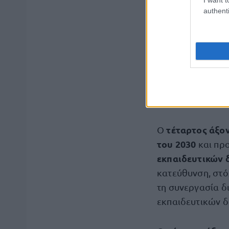
authenti
2027
και προβλέ
προκειμένου να 
δεδομένων σχετι
κατεύθυνση αυτ
Εργασίας, η δημ
Συλλογικών Συμφ
κάλυψης από Συλ
τέταρτος άξο
Ο
του 2030
και πρ
εκπαιδευτικών
κατεύθυνση, στό
τη συνεργασία δ
εκπαιδευτικών 