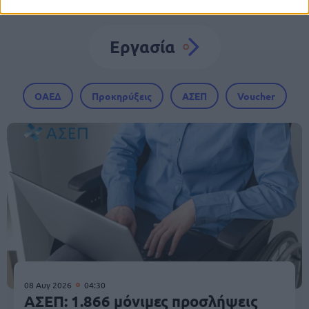
Εργασία
ΟΑΕΔ
Προκηρύξεις
ΑΣΕΠ
Voucher
08 Αυγ 2026
04:30
ΑΣΕΠ: 1.866 μόνιμες προσλήψεις