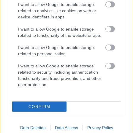
I want to allow Google to enable storage
related to analytics like cookies on web or
ΔΥΠΑ: Ειδικό βοήθημα ανεργίας 565
device identifiers in apps.
ευρώ – Ποια δικαιολογητικά
I want to allow Google to enable storage
απαιτούνται
related to functionality of the website or app.
I want to allow Google to enable storage
related to personalization.
Tags
I want to allow Google to enable storage
related to security, including authentication
functionality and fraud prevention, and other
ΟΑΣΘ
Θέσεις εργασίας
Προσλήψεις
user protection.
Θεσσαλονίκη
CONFIRM
Data Deletion
Data Access
Privacy Policy