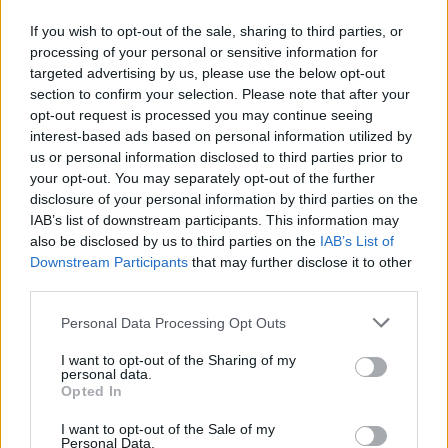
If you wish to opt-out of the sale, sharing to third parties, or
processing of your personal or sensitive information for
targeted advertising by us, please use the below opt-out
section to confirm your selection. Please note that after your
opt-out request is processed you may continue seeing
ΑΣΕΠ: Εξ αποστάσεως η πιο Εύκολη
interest-based ads based on personal information utilized by
Πιστοποίηση Υπολογιστών σε 2
us or personal information disclosed to third parties prior to
your opt-out. You may separately opt-out of the further
μέρες
disclosure of your personal information by third parties on the
IAB’s list of downstream participants. This information may
also be disclosed by us to third parties on the
IAB’s List of
Downstream Participants
that may further disclose it to other
third parties.
Μάθε πρώτος όλες τις σημαντικές
Please note that this website/app uses one or more Google
Personal Data Processing Opt Outs
ειδήσεις.
services and may gather and store information including but
Βάλε το proson.gr στα αποτελέσματα
not limited to your visit or usage behaviour. You may click to
I want to opt-out of the Sharing of my
αναζήτησης της Google
personal data.
grant or deny consent to Google and its third-party tags to
Opted In
use your data for below specified purposes in below Google
consent section.
I want to opt-out of the Sale of my
Personal Data.