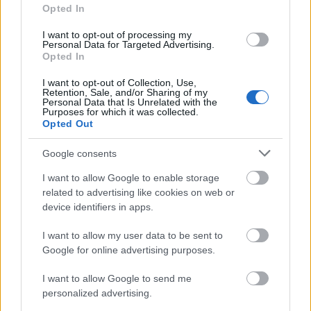
Opted In
Δημοφιλείς Ειδήσεις
I want to opt-out of processing my
Personal Data for Targeted Advertising.
Opted In
I want to opt-out of Collection, Use,
Retention, Sale, and/or Sharing of my
Τουρισμός για Όλους 2026: Voucher
Personal Data that Is Unrelated with the
Purposes for which it was collected.
έως 600 ευρώ - Ποια ΑΦΜ παίρνουν
Opted Out
σειρά σήμερα
Google consents
I want to allow Google to enable storage
Αυτό το επίδομα δίνει 300 ευρώ - Δεν
related to advertising like cookies on web or
device identifiers in apps.
χρειάζεται αίτηση
I want to allow my user data to be sent to
Google for online advertising purposes.
Σχολεία: 42 προσλήψεις καθαριστών
I want to allow Google to send me
στον Δήμο Ηγουμενίτσας
personalized advertising.