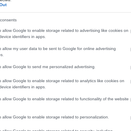
Out
διεισδυτική ματιά,
ε
περιέργεια, αντίληψη της στιγμής
consents
ία.
o allow Google to enable storage related to advertising like cookies on
ε τα ψηφιακά formats, το YouTube, τα social media, τ
evice identifiers in apps.
η κειμένου-εικόνας-ήχου με τρόπο που να αναδεικνύει
o allow my user data to be sent to Google for online advertising
διο/την ίδια τον/τη δημοσιογράφο.
s.
η
τίτλου, ρυθμού, εικόνας, αφήγησης και τρόπου παρο
to allow Google to send me personalized advertising.
διαφορετικά ψηφιακά κανάλια.
o allow Google to enable storage related to analytics like cookies on
ρήγορης αντίδρασης
evice identifiers in apps.
στην επικαιρότητα, αλλά και ικ
 σημαντικό από τον θόρυβο.
o allow Google to enable storage related to functionality of the website
 worker
, συνεργατικός/-ή και να δουλεύει σύμφωνα με
o allow Google to enable storage related to personalization.
ικής δεοντολογίας
.
o allow Google to enable storage related to security, including