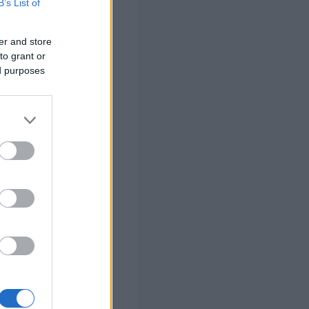
B’s List of
mats.
er and store
ημοσιογραφικό
to grant or
ed purposes
νο: τι αξίζει να
όνα τη συνοδεύει
γραφίες,
ασία με τις
ή σχέση με την