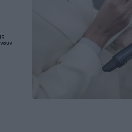
ης
ώνουν