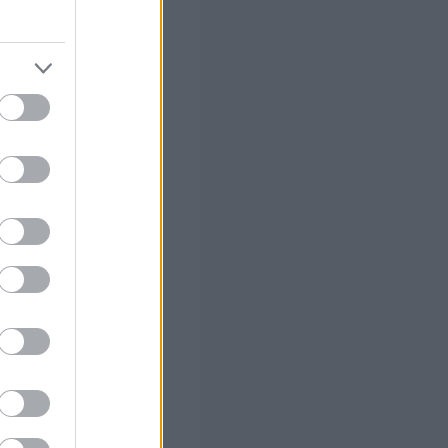
 και πάθος για τη
α σύντομα βίντεο
 τόσο το θέμα
υσίασης της
ανότητα να
 τις αρχές της