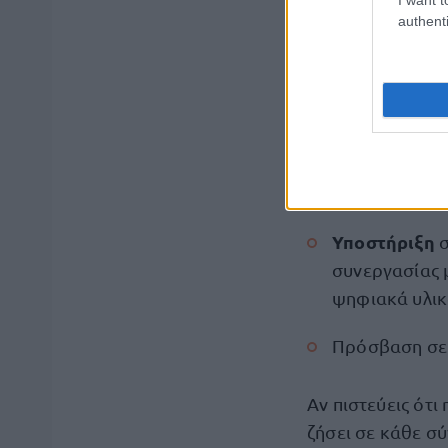
Τι προσφέρο
authenti
8ωρη in hous
δημ
Χώρο για
Συνεργασία μ
εικόνα, στο β
Υποστήριξη
συνεργασίας μ
ψηφιακά υλικ
Πρόσβαση σε
Αν πιστεύεις ότ
ζήσει σε κάθε σύ