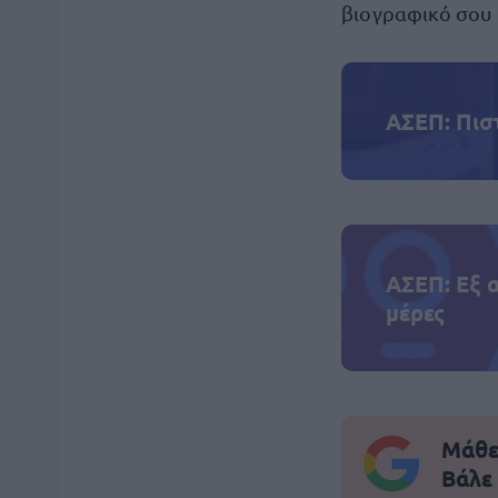
βιογραφικό σου
ΑΣΕΠ: Πισ
ΑΣΕΠ: Εξ 
μέρες
Μάθε 
Βάλε