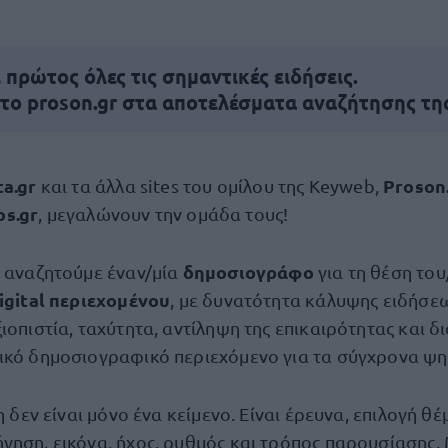
πρώτος όλες τις σημαντικές ειδήσεις.
 το proson.gr στα αποτελέσματα αναζήτησης τη
ta.gr
Proson
και τα άλλα sites του ομίλου της Keyweb,
os.gr
, μεγαλώνουν την ομάδα τους!
δημοσιογράφο
ό αναζητούμε έναν/μία
για τη θέση το
digital περιεχομένου
, με δυνατότητα κάλυψης ειδήσε
ιοπιστία, ταχύτητα, αντίληψη της επικαιρότητας και δ
ικό δημοσιογραφικό περιεχόμενο για τα σύγχρονα ψ
η δεν είναι μόνο ένα κείμενο. Είναι έρευνα, επιλογή θέ
γηση, εικόνα, ήχος, ρυθμός και τρόπος παρουσίασης.