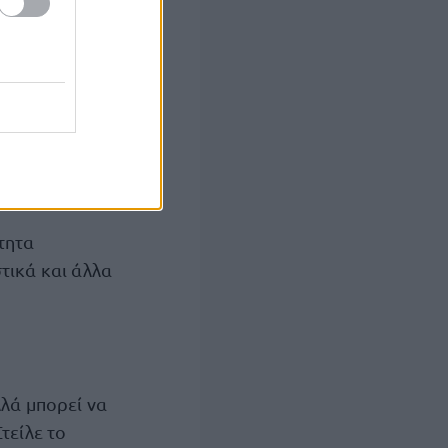
ς σου φωνής.
εριεχόμενο, στην
τητα
στικά και άλλα
λλά μπορεί να
τείλε το