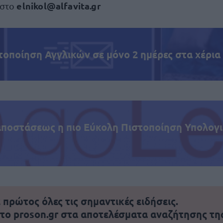
elnikol@alfavita.gr
 στο
τοποίηση Αγγλικών σε μόνο 2 ημέρες στα χέρια
αποστάσεως η πιο Εύκολη Πιστοποίηση Υπολογι
πρώτος όλες τις σημαντικές ειδήσεις.
 το proson.gr στα αποτελέσματα αναζήτησης τη