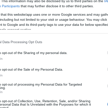
. This information may also be disclosed by us to third parties on the
IA
s, explainable content και άλλα σύγχρονα ψηφιακά for
Participants
that may further disclose it to other third parties.
 that this website/app uses one or more Google services and may gath
ς θέματα
που έχουν ουσία, φρέσκο POV, τόλμη και δ
including but not limited to your visit or usage behaviour. You may click 
 to Google and its third-party tags to use your data for below specifi
ogle consent section.
 την είδηση
από την αρχή ως ολοκληρωμένο περιεχόμε
τεκμηριώνεται, ποια είναι η σωστή αφήγηση, ποια εικ
l Data Processing Opt Outs
at την υπηρετεί καλύτερα.
o opt-out of the Sharing of my personal data.
ς πολυμεσικά εργαλεία
In
, όπως βίντεο, podcasts, φωτο
κόνες και σύντομα οπτικοποιημένα formats, σε συνεργ
o opt-out of the Sale of my Personal Data.
ομάδες του ομίλου.
In
to opt-out of processing my Personal Data for Targeted
ing.
In
οσιογραφική εμπειρία
, αισθητική, αξιοπιστία και καλ
o opt-out of Collection, Use, Retention, Sale, and/or Sharing
ersonal Data that Is Unrelated with the Purposes for which it
lected.