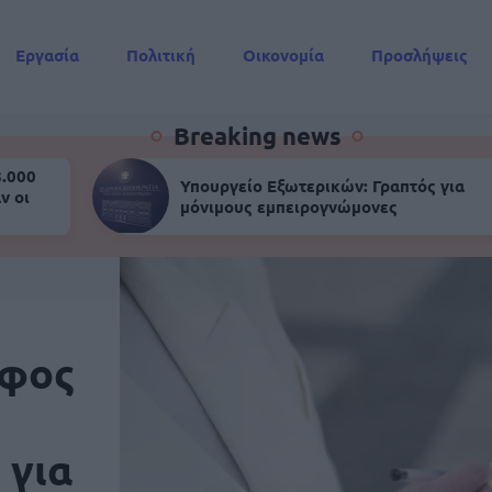
Εργασία
Πολιτική
Οικονομία
Προσλήψεις
Συντάξεις
Breaking news
8.000
Υπουργείο Εξωτερικών: Γραπτός για
ν οι
μόνιμους εμπειρογνώμονες
άφος
 για