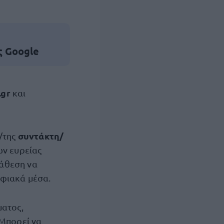
ς Google
.gr
και
συντάκτη/
υ/της
ων ευρείας
ιάθεση να
ηφιακά μέσα.
ματος,
 Μπορεί να