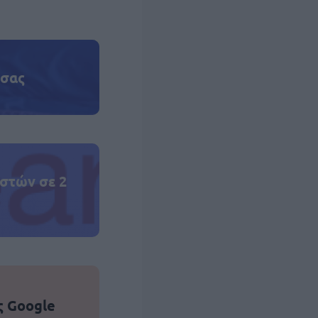
 σας
στών σε 2
ς Google