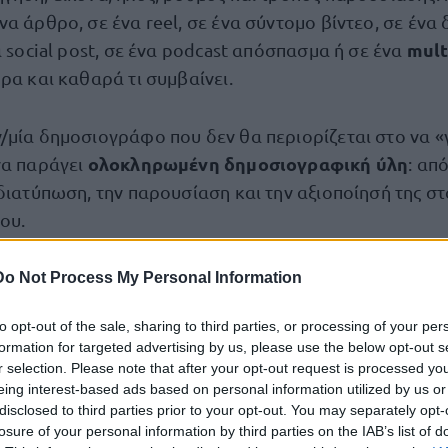
α άρθρο, σε ένα reel, σε ένα σύντομο βίντεο, σε ένα
mult
α social post, σε ένα podcast απόσπασμα ή σε ένα
ρα και καθαρά τι συμβαίνει.
/μία δημοσιογράφο που δεν θα περιορίζεται στο να «
ολοκληρωμένη δημοσιογραφική ύλη
να παράγει
: απ
 διατύπωση, την παρουσίαση και την αξιοποίησή της σ
ου.
Do Not Process My Personal Information
to opt-out of the sale, sharing to third parties, or processing of your per
ειδήσεις επικαιρότητας
ις
, έκτακτα γεγονότα από τη
formation for targeted advertising by us, please use the below opt-out s
μενα ευρείας θεματολογίας.
r selection. Please note that after your opt-out request is processed y
eing interest-based ads based on personal information utilized by us or
πρωτογενές δημοσιογραφικό περιεχόμενο σε πολλαπλ
disclosed to third parties prior to your opt-out. You may separately opt-
losure of your personal information by third parties on the IAB’s list of
άζ, συνεντεύξεις, άρθρα γνώμης, social posts, reels, 