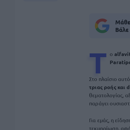
Μάθε 
Βάλε
Τ
alfavi
ο
Paratip
Στο πλαίσιο αυτ
τριας ροής και 
θεματολογίας, αξ
παράγει ουσιαστ
Για εμάς, η είδησ
τεκμηρίωση, αφή