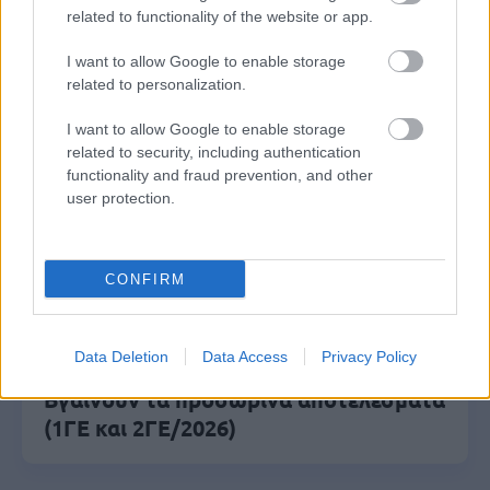
Μόνιμοι στο υπουργείο Εξωτερικών
related to functionality of the website or app.
I want to allow Google to enable storage
related to personalization.
Κατώτατος μισθός: Σενάριο για
αύξηση στα 1.000 ευρώ από το 2027
I want to allow Google to enable storage
related to security, including authentication
functionality and fraud prevention, and other
user protection.
ΑΣΕΠ 6Κ/2026: 315 μόνιμοι στο
Δημόσιο - Στις 1.102 οι αιτήσεις
(στατιστικά)
CONFIRM
Data Deletion
Data Access
Privacy Policy
ΑΣΕΠ - Προσλήψεις αναπληρωτών:
Βγαίνουν τα προσωρινά αποτελέσματα
(1ΓΕ και 2ΓΕ/2026)