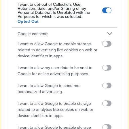
μέρες
I want to opt-out of Collection, Use,
Retention, Sale, and/or Sharing of my
Personal Data that Is Unrelated with the
Purposes for which it was collected.
Opted Out
Google consents
Μάθε πρώτος όλες τις σημαντικές
I want to allow Google to enable storage
ειδήσεις.
related to advertising like cookies on web or
Βάλε το proson.gr στα αποτελέσματα
device identifiers in apps.
αναζήτησης της Google
I want to allow my user data to be sent to
Google for online advertising purposes.
I want to allow Google to send me
personalized advertising.
Δημοφιλείς Ειδήσεις
I want to allow Google to enable storage
related to analytics like cookies on web or
device identifiers in apps.
ΑΣΕΠ: Νέος γραπτός διαγωνισμός -
I want to allow Google to enable storage