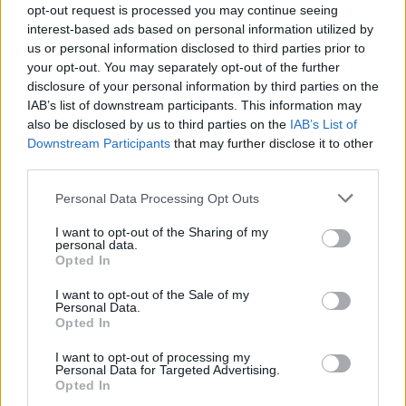
1.500,
Το 12% των θέσεων, περίπου
θα καλυφθούν
opt-out request is processed you may continue seeing
ειδικές ανάγκες,
από άτομα με
με μοριοδότηση,
interest-based ads based on personal information utilized by
us or personal information disclosed to third parties prior to
είπε.
your opt-out. You may separately opt-out of the further
disclosure of your personal information by third parties on the
Τον Οκτώβριο, στον στενό δημόσιο τομέα,
IAB’s list of downstream participants. This information may
also be disclosed by us to third parties on the
IAB’s List of
υπήρχαν 567.699 υπάλληλοι, τόνισε.
Downstream Participants
that may further disclose it to other
third parties.
Please note that this website/app uses one or more Google
Personal Data Processing Opt Outs
services and may gather and store information including but
ΑΣΕΠ: Πιστοποίηση Αγγλικών σε
not limited to your visit or usage behaviour. You may click to
I want to opt-out of the Sharing of my
μόνο 2 ημέρες στα χέρια σας
personal data.
grant or deny consent to Google and its third-party tags to
Opted In
use your data for below specified purposes in below Google
consent section.
I want to opt-out of the Sale of my
Personal Data.
Opted In
I want to opt-out of processing my
Personal Data for Targeted Advertising.
ΑΣΕΠ: Εξ αποστάσεως η πιο Εύκολη
Opted In
Πιστοποίηση Υπολογιστών σε 2