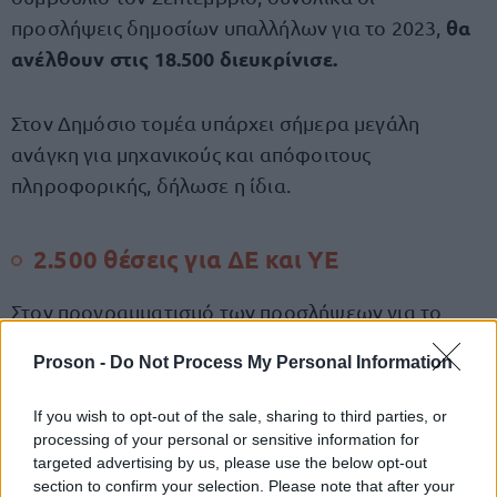
θα
προσλήψεις δημοσίων υπαλλήλων για το 2023,
ανέλθουν στις 18.500 διευκρίνισε.
Στον Δημόσιο τομέα υπάρχει σήμερα μεγάλη
ανάγκη για μηχανικούς και απόφοιτους
πληροφορικής, δήλωσε η ίδια.
2.500 θέσεις για ΔΕ και ΥΕ
Στον προγραμματισμό των προσλήψεων για το
οι προσλήψεις από τις κατηγορίες ΥΕ και
2023,
Proson -
Do Not Process My Personal Information
ΔΕ είναι περίπου 2.500.
Για αυτούς δεν θα γίνει
γραπτός διαγωνισμός αλλά μόνο η διαδικασία της
If you wish to opt-out of the sale, sharing to third parties, or
μοριοδότησης, διευκρίνισε.
processing of your personal or sensitive information for
targeted advertising by us, please use the below opt-out
section to confirm your selection. Please note that after your