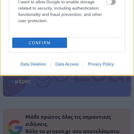
I want to allow Google to enable storage
related to security, including authentication
ΑΣΕΠ: Πιστοποίηση Αγγλικών σε
functionality and fraud prevention, and other
μόνο 2 ημέρες στα χέρια σας
user protection.
CONFIRM
ΑΣΕΠ: Εξ αποστάσεως η πιο Εύκολη
Data Deletion
Data Access
Privacy Policy
Πιστοποίηση Υπολογιστών σε 2
μέρες
Μάθε πρώτος όλες τις σημαντικές
ειδήσεις.
Βάλε το proson.gr στα αποτελέσματα