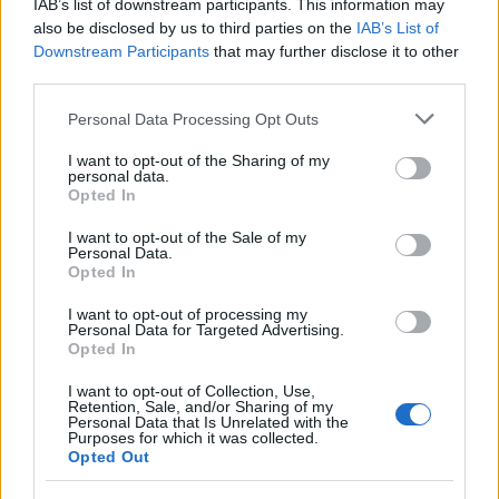
IAB’s list of downstream participants. This information may
(ΥΠΑ).
also be disclosed by us to third parties on the
IAB’s List of
Downstream Participants
that may further disclose it to other
third parties.
Στην προκήρυξη θα ζητούνται απόφοιτοι και
Please note that this website/app uses one or more Google
Πανεπιστημιακής και Τεχνολογικής Εκπαίδευσης.
Personal Data Processing Opt Outs
services and may gather and store information including but
Ακόμα δεν έχει γίνει γνωστό ποιες ειδικότητες θα
not limited to your visit or usage behaviour. You may click to
I want to opt-out of the Sharing of my
personal data.
ζητούνται.
grant or deny consent to Google and its third-party tags to
Opted In
use your data for below specified purposes in below Google
consent section.
I want to opt-out of the Sale of my
Τα απαραίτητα τυπικά προσόντα που
Personal Data.
Opted In
πρέπει να έχετε για να συμμετάσχετε στις
I want to opt-out of processing my
προκηρύξεις διορισμών
Personal Data for Targeted Advertising.
Opted In
Για να μπορέσουν οι επιτυχόντες του Διαγωνισμού
I want to opt-out of Collection, Use,
διεκδικήσουν μία θέση σε προκηρύξεις που θα
Retention, Sale, and/or Sharing of my
Personal Data that Is Unrelated with the
βγουν το επόμενο διάστημα θα πρέπει να ΕΧΟΥΝ
Purposes for which it was collected.
Opted Out
τα παρακάτω πρόσθετα τυπικά προσόντα