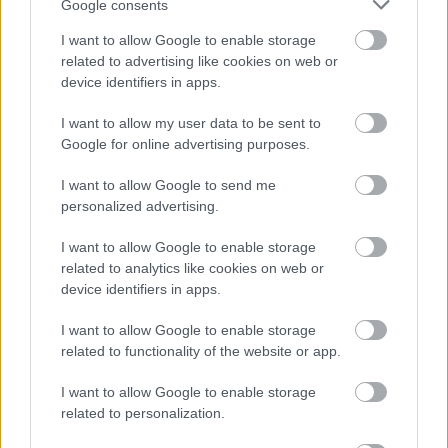
Google consents
- ΠΙΣΤΟΠΟΙΗΣΗ ΥΠΟΛΟΓΙΣΤΩΝ ELIC (Δείτε
I want to allow Google to enable storage
εδώ)
- Η πιο εύκολη στη Ελλάδα με το
related to advertising like cookies on web or
device identifiers in apps.
χαμηλότερο κόστος
I want to allow my user data to be sent to
- Εξ αποστάσεως Πιστοποίηση Αγγλικών με
Google for online advertising purposes.
έξτρα Μοριοδότηση ΧΩΡΙΣ ΠΡΟΦΟΡΙΚΑ ΚΑΙ
I want to allow Google to send me
ΕΚΘΕΣΗ
personalized advertising.
I want to allow Google to enable storage
Οι παραπάνω πιστοποιήσεις του goLearn είναι οι
related to analytics like cookies on web or
πιο εύκολες στην Ελλάδα - Μάλιστα η online
device identifiers in apps.
Πιστοποίηση Αγγλικών του golearn βγαίνει σε
I want to allow Google to enable storage
μόνο 2 ημέρες και αυτό τη καθιστά πρώτη σε
related to functionality of the website or app.
όλους τους ενδιαφερόμενους για διορισμούς
I want to allow Google to enable storage
στο Δημόσιο!
related to personalization.