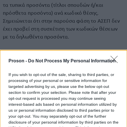
τα τυπικά προσόντα (τίτλοι σπουδών ή/και
πρόσθετα προσόντα) ανά κωδικό θέσης.
Σημειώνεται ότι στην παρούσα φάση το ΑΣΕΠ δεν
έχει προβεί στη συσχέτιση των κωδικών θέσεων
με τα δηλωθέντα προσόντα.
Πού θα γίνουν οι πρώτοι διορισμοί
Proson -
Do Not Process My Personal Information
Σύμφωνα με αποκλειστικές πληροφορίες του
If you wish to opt-out of the sale, sharing to third parties, or
proson, η πρώτη προκήρυξη του δεύτερου σταδίου
processing of your personal or sensitive information for
Υπηρεσία
του διαγωνισμού θα αφορά την
targeted advertising by us, please use the below opt-out
Πολιτικής Αεροπορίας (ΥΠΑ)
section to confirm your selection. Please note that after your
.
opt-out request is processed you may continue seeing
interest-based ads based on personal information utilized by
Πιο συγκεκριμένα το ΑΣΕΠ έχει ήδη σε
us or personal information disclosed to third parties prior to
your opt-out. You may separately opt-out of the further
141
επεξεργασία την προκήρυξη για την κάλυψη
disclosure of your personal information by third parties on the
θέσεων
στην Υπηρεσία Πολιτικής Αεροπορίας