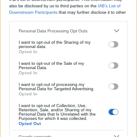
also be disclosed by us to third parties on the
IAB’s List of
Downstream Participants
that may further disclose it to other
third parties.
ΑΣΕΠ: Πιστοποίηση Αγγλικών σε
Please note that this website/app uses one or more Google
Personal Data Processing Opt Outs
μόνο 2 ημέρες στα χέρια σας
services and may gather and store information including but
not limited to your visit or usage behaviour. You may click to
I want to opt-out of the Sharing of my
personal data.
grant or deny consent to Google and its third-party tags to
Opted In
use your data for below specified purposes in below Google
consent section.
I want to opt-out of the Sale of my
Personal Data.
Opted In
ΑΣΕΠ: Εξ αποστάσεως η πιο Εύκολη
Πιστοποίηση Υπολογιστών σε 2
I want to opt-out of processing my
Personal Data for Targeted Advertising.
μέρες
Opted In
I want to opt-out of Collection, Use,
Retention, Sale, and/or Sharing of my
Personal Data that Is Unrelated with the
Purposes for which it was collected.
Opted Out
Μάθε πρώτος όλες τις σημαντικές
Google consents