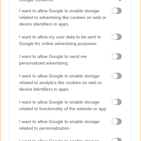
ειδήσεις.
Βάλε το proson.gr στα αποτελέσματα
I want to allow Google to enable storage
αναζήτησης της Google
related to advertising like cookies on web or
device identifiers in apps.
I want to allow my user data to be sent to
Google for online advertising purposes.
Δημοφιλείς Ειδήσεις
I want to allow Google to send me
personalized advertising.
I want to allow Google to enable storage
Προσωπικός Βοηθός: Ανοίγουν οι
related to analytics like cookies on web or
device identifiers in apps.
αιτήσεις στις 24 Αυγούστου – Τι
αλλάζει στο πρόγραμμα
I want to allow Google to enable storage
related to functionality of the website or app.
I want to allow Google to enable storage
Σωφρονιστικά καταστήματα: 416
related to personalization.
προσλήψεις χωρίς πτυχίο - Πού κάνετε