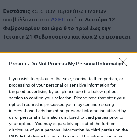
Ενστάσεις
κατά των παρακάτω πινάκων
ΑΣΕΠ
Δευτέρα 12
υποβάλλονται στο
από τη
Φεβρουαρίου και ώρα 8 το πρωί έως την
Τετάρτη 21 Φεβρουαρίου και ώρα 2 το μεσημέρι.
αποκλειστικά
Η άσκηση της ενστάσεως γίνεται
μέσω του διαδικτυακού τόπου του ΑΣΕΠ ,
Proson -
Do Not Process My Personal Information
Ηλεκτρονικές
ακολουθώντας τη διαδρομή:
Υπηρεσίες → Ένσταση.
If you wish to opt-out of the sale, sharing to third parties, or
processing of your personal or sensitive information for
targeted advertising by us, please use the below opt-out
Οι προσωρινοί πίνακες κατάταξης και
section to confirm your selection. Please note that after your
opt-out request is processed you may continue seeing
μετά την εκδίκαση
αποκλειομένων θα προκύψουν
interest-based ads based on personal information utilized by
τυχόν ενστάσεων.
us or personal information disclosed to third parties prior to
your opt-out. You may separately opt-out of the further
disclosure of your personal information by third parties on the
Αρχικοί Πίνακες Κατάταξης και Αποκλειομένων
IAB’s list of downstream participants. This information may