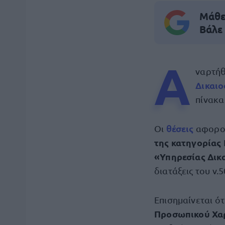
Μάθε 
Βάλε
Α
ναρτήθ
Δικαι
πίνακα
θέσεις
Οι
αφορού
της κατηγορίας
«Υπηρεσίας Δικ
διατάξεις του ν.
Επισημαίνεται ό
Προσωπικού Χα