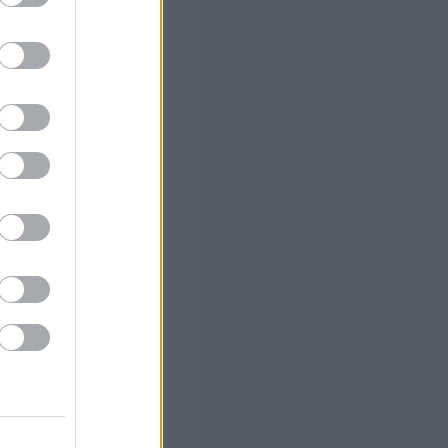
 (με μόρια)
ο
νετε