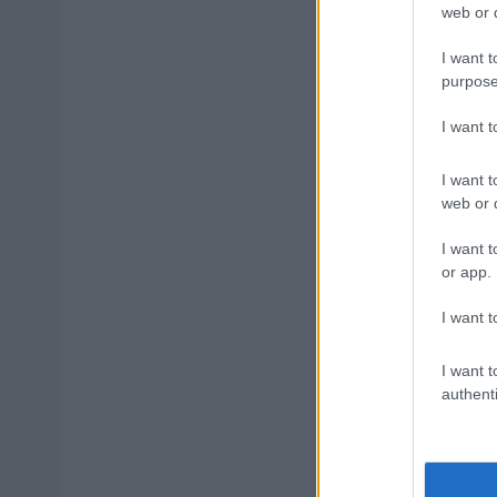
web or d
Δημοφιλ
I want t
purpose
I want 
ΑΣΕΠ: Αυτέ
I want t
web or d
I want t
ΑΣΕΠ: Νέο
or app.
Εξωτερικ
I want t
I want t
ΔΥΠΑ: 1.00
authenti
αίτηση