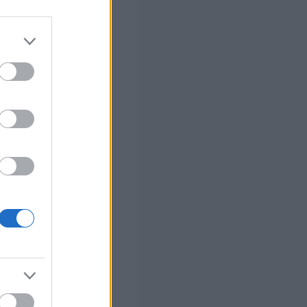
 σας
στών σε 2
ς Google