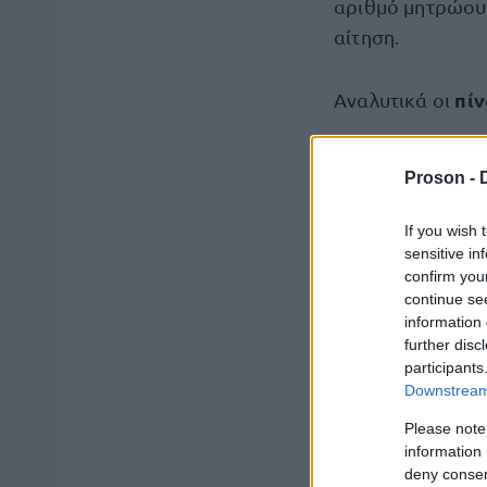
αριθμό μητρώου 
αίτηση.
πίν
Αναλυτικά οι
Αποτέλεσμα: Α
Proson -
ΥΠΟΥΡΓΕΙΟΥ Δ
If you wish 
1ΔΑ-2023 ΟΡΙΣ
sensitive in
confirm you
ΑΝΤΙΣΤΟΙΧΟΣ 
continue se
information 
further disc
1ΔΑ-2023 ΟΡΙΣ
participants
ΥΠΟΨΗΦΙΩΝ ΚΑ
Downstream 
Please note
1ΔΑ-2023 ΠΙΝ
information 
deny consent