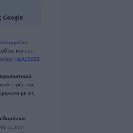
ς Google
υπουργείου
 καθώς και του
υξης 1ΔΑ/2023
.
 προσωπικού
ικού τομέα της
ύμφωνα με τις
Δεδομένων
νο με τον