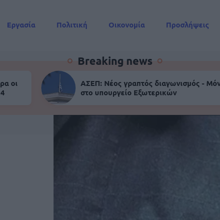
Εργασία
Πολιτική
Οικονομία
Προσλήψεις
Συντάξεις
Breaking news
ρα οι
ΑΣΕΠ: Νέος γραπτός διαγωνισμός - Μόν
 4
στο υπουργείο Εξωτερικών
0