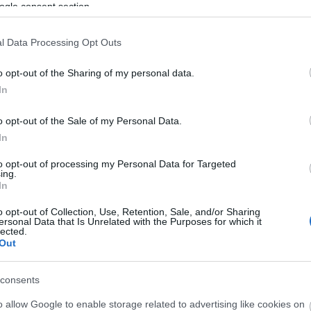
ogle consent section.
τοποίηση Αγγλικών σε μόνο 2 ημέρες στα χέρια
l Data Processing Opt Outs
o opt-out of the Sharing of my personal data.
In
o opt-out of the Sale of my Personal Data.
αποστάσεως η πιο Εύκολη Πιστοποίηση Υπολογι
In
to opt-out of processing my Personal Data for Targeted
ing.
In
o opt-out of Collection, Use, Retention, Sale, and/or Sharing
ersonal Data that Is Unrelated with the Purposes for which it
lected.
πρώτος όλες τις σημαντικές ειδήσεις.
Out
 το proson.gr στα αποτελέσματα αναζήτησης τη
consents
o allow Google to enable storage related to advertising like cookies on