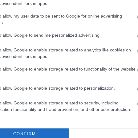
evice identifiers in apps.
είς Ειδήσεις
o allow my user data to be sent to Google for online advertising
s.
to allow Google to send me personalized advertising.
ς είναι οι δύο επόμενες προκηρύξεις «μαμούθ»
o allow Google to enable storage related to analytics like cookies on
evice identifiers in apps.
o allow Google to enable storage related to functionality of the website
ς γραπτός διαγωνισμός - Μόνιμοι στο υπουργεί
ών
o allow Google to enable storage related to personalization.
o allow Google to enable storage related to security, including
0 προσλήψεις με μισθό έως 1.250€ - Πού θα κά
cation functionality and fraud prevention, and other user protection.
CONFIRM