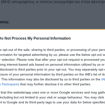
(ΑΜ) υποψηφίου, ο οποίος αναγράφεται στην ηλεκτρ
ακες
:
ΝΑΚΟΙΝΩΣΗ ΤΗΣ ΚΕΝΤΡΙΚΗΣ ΕΠΙΤΡΟΠΗΣ ΔΙΑΓΩΝΙ
Do Not Process My Personal Information
ΙΚΑΙΟΣΥΝΗΣ
to opt-out of the sale, sharing to third parties, or processing of your per
ΤΙΚΟΣ ΠΙΝΑΚΑΣ ΚΑΤΑΤΑΞΗΣ ΥΠΟΨΗΦΙΩΝ ΚΑΤΗΓΟΡ
formation for targeted advertising by us, please use the below opt-out s
r selection. Please note that after your opt-out request is processed y
ΤΟΥ ΑΡΙΘΜΟΥ ΘΕΣΕΩΝ ΠΟΥ ΠΡΟΚΗΡΥΧΘΗΚΑΝ
eing interest-based ads based on personal information utilized by us or
disclosed to third parties prior to your opt-out. You may separately opt-
losure of your personal information by third parties on the IAB’s list of
ΤΙΚΟΣ ΠΙΝΑΚΑΣ ΚΑΤΑΤΑΞΗΣ ΤΟΥ ΣΥΝΟΛΙΚΟΥ ΑΡΙ
. This information may also be disclosed by us to third parties on the
IA
ΤΗΓΟΡΙΑΣ ΠΕ, ΜΕ ΕΜΠΕΙΡΙΑ
Participants
that may further disclose it to other third parties.
 that this website/app uses one or more Google services and may gath
ΑΚΑΣ ΑΠΟΡΡΙΠΤΕΩΝ ΥΠΟΨΗΦΙΩΝ ΚΑΤΗΓΟΡΙΑΣ ΠΕ
including but not limited to your visit or usage behaviour. You may click 
 to Google and its third-party tags to use your data for below specifi