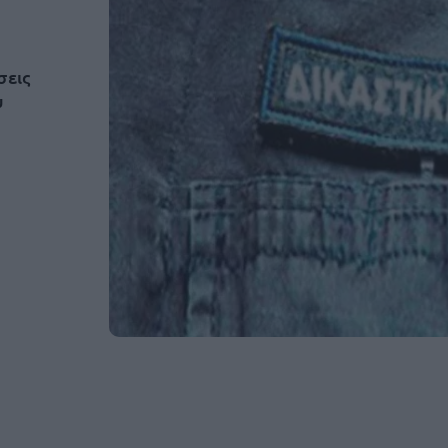
σεις
υ