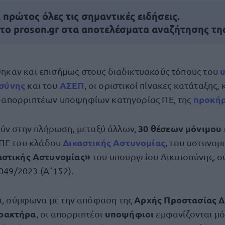
πρώτος όλες τις σημαντικές ειδήσεις.
 το proson.gr στα αποτελέσματα αναζήτησης τη
ηκαν και επισήμως στους διαδικτυακούς τόπους του
οσύνης
ΑΣΕΠ
και του
, οι οριστικοί πίνακες κατάταξης,
προκήρ
 απορριπτέων υποψηφίων κατηγορίας ΠΕ, της
30 θέσεων μόνιμου
ν στην πλήρωση, μεταξύ άλλων,
Δικαστικής Αστυνομίας
ΠΕ του κλάδου
, του αστυνομ
αστικής Αστυνομίας»
του υπουργείου Δικαιοσύνης, σ
5049/2023 (Α΄152).
Αρχής Προστασίας 
τι, σύμφωνα με την απόφαση της
ρακτήρα
υποψήφιοι
, οι απορριπτέοι
εμφανίζονται μό