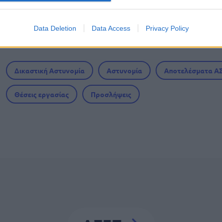
 μισθός: Σενάριο για αύξηση στα 1.000 ευρώ απ
Data Deletion
Data Access
Privacy Policy
Δικαστική Αστυνομία
Αστυνομία
Αποτελέσματα Α
Θέσεις εργασίας
Προσλήψεις