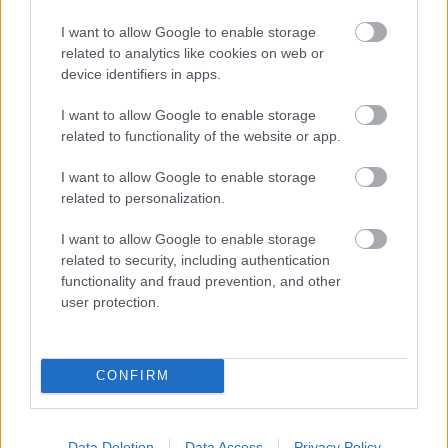
είτε B2, είτε C1, είτε C2
I want to allow Google to enable storage
Μαθαίνετε τον βαθμό σας λίγα λεπτά μετά το
related to analytics like cookies on web or
device identifiers in apps.
ηλεκτρονικό τεστ
I want to allow Google to enable storage
Τα Πλεονεκτήματα της πιο εύκολης στην
related to functionality of the website or app.
Ελλάδα
online Πιστοποίησης Αγγλικών του
I want to allow Google to enable storage
GoLearn
related to personalization.
I want to allow Google to enable storage
εξ αποστάσεως σε
Μπορείτε να την πάρετε
related to security, including authentication
ΜΟΝΟ 2 ημέρες
functionality and fraud prevention, and other
user protection.
Δίνετε τηλεξέταση από το δωμάτιο του σπιτιού
σας
CONFIRM
ΔΕΝ χρειάζεται διάβασμα
Data Deletion
Data Access
Privacy Policy