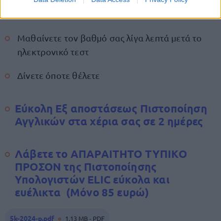
Παίρνετε Mock Tests (τεστ προσομοίωσης της
εξέτασης)
Μαθαίνετε τον βαθμό σας λίγα λεπτά μετά το
ηλεκτρονικό τεστ
Δίνετε όποτε θέλετε
Εύκολη Εξ αποστάσεως Πιστοποίηση
Αγγλικών στα χέρια σας σε 2 ημέρες
Λάβετε το ΑΠΑΡΑΙΤΗΤΟ ΤΥΠΙΚΟ
ΠΡΟΣΟΝ της Πιστοποίησης
Υπολογιστών ELIC εύκολα και
ευέλικτα (Μόνο 85 ευρώ)
5k-2024-p.pdf
1.13 MB - PDF