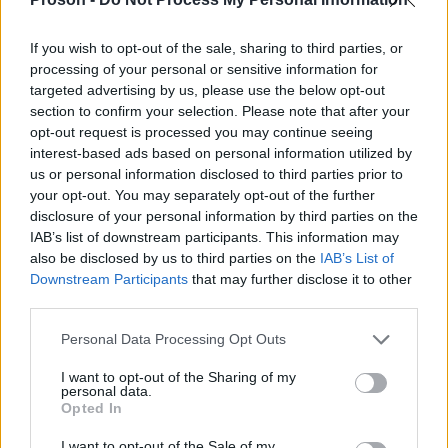
πολύ
υποχρεωτικά, για ορισμένες θέσεις, να έχουν
If you wish to opt-out of the sale, sharing to third parties, or
καλή ή αρίστη γνώση της Αγγλικής
γλώσσας
processing of your personal or sensitive information for
γνώση χειρισμού Η/Υ
καθώς και
στα αντικείμενα:
targeted advertising by us, please use the below opt-out
i) επεξεργασίας κειμένων, ii) υπολογιστικών
section to confirm your selection. Please note that after your
opt-out request is processed you may continue seeing
φύλλων και iii) υπηρεσιών διαδικτύου.
interest-based ads based on personal information utilized by
us or personal information disclosed to third parties prior to
Εάν οι υποψήφιοι δεν κατέχουν μία από τις δύο
your opt-out. You may separately opt-out of the further
disclosure of your personal information by third parties on the
λίγες μόνο
αυτές πιστοποιήσει, τώρα, μέσα σε
IAB’s list of downstream participants. This information may
ημέρες
μπορούν να λάβουν πολύ
also be disclosed by us to third parties on the
IAB’s List of
πιστοποίηση γνώσης ηλεκτρονικού
ΕΥΚΟΛΑ είτε
Downstream Participants
that may further disclose it to other
third parties.
υπολογιστή
Πιστοποίηση της
είτε
Αγγλικής Γλώσσας
από το
αναγνωρισμένη
Please note that this website/app uses one or more Google
Personal Data Processing Opt Outs
services and may gather and store information including but
ΑΣΕΠ,
εκπαιδευτικός
που παρέχει ο
not limited to your visit or usage behaviour. You may click to
I want to opt-out of the Sharing of my
οργανισμός GoLearn
.
personal data.
grant or deny consent to Google and its third-party tags to
Opted In
use your data for below specified purposes in below Google
consent section.
I want to opt-out of the Sale of my