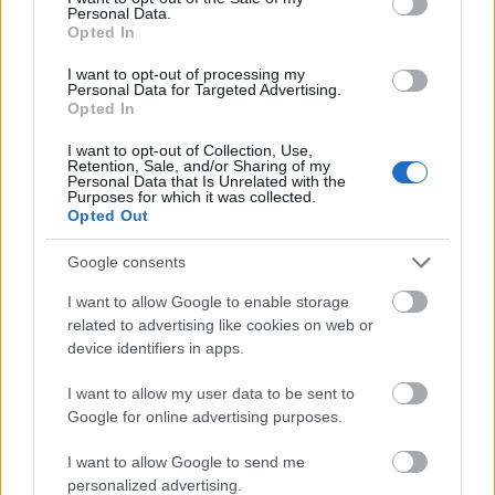
Τα Πλεονεκτήματα της πιο εύκολης στην
Personal Data.
Ελλάδα
online Πιστοποίησης Αγγλικών του
Opted In
GoLearn
I want to opt-out of processing my
Personal Data for Targeted Advertising.
Opted In
εξ αποστάσεως σε
Μπορείτε να την πάρετε
I want to opt-out of Collection, Use,
ΜΟΝΟ 2 ημέρες
Retention, Sale, and/or Sharing of my
Personal Data that Is Unrelated with the
Purposes for which it was collected.
Κοστίζει μόνο 95 ευρώ
Opted Out
Google consents
Δεν χρειάζεται να δώσετε τηλεξέταση σε
Δίνετε ΜΟΝΟ σε
Έκθεση και Προφορικά -
I want to allow Google to enable storage
Reading - Listening
related to advertising like cookies on web or
device identifiers in apps.
Παίρνετε Mock Tests (τεστ προσομοίωσης της
I want to allow my user data to be sent to
εξέτασης)
Google for online advertising purposes.
I want to allow Google to send me
Στην ίδια εξέταση (μία ώρα) μπορείτε να πάρετε
personalized advertising.