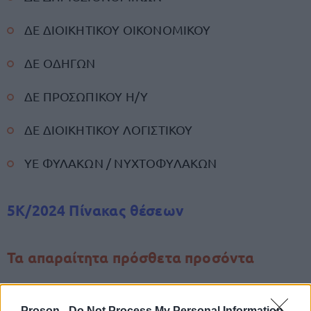
ΔΕ ΔΙΟΙΚΗΤΙΚΟΥ ΟΙΚΟΝΟΜΙΚΟΥ
ΔΕ ΟΔΗΓΩΝ
ΔΕ ΠΡΟΣΩΠΙΚΟΥ Η/Υ
ΔΕ ΔΙΟΙΚΗΤΙΚΟΥ ΛΟΓΙΣΤΙΚΟΥ
ΥΕ ΦΥΛΑΚΩΝ / ΝΥΧΤΟΦΥΛΑΚΩΝ
5Κ/2024 Πίνακας θέσεων
Τα απαραίτητα πρόσθετα προσόντα
Οι υποψήφιοι που θέλουν να δηλώσουν συμμετοχή
στην παραπάνω προκήρυξη θα πρέπει
Proson -
Do Not Process My Personal Information