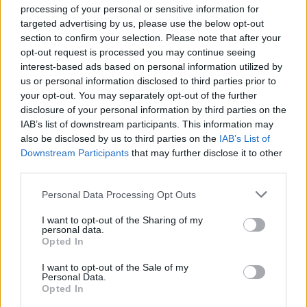
Ο διαγωνισμός 8Κ/2024 δίνει την ευκαιρία σε
processing of your personal or sensitive information for
targeted advertising by us, please use the below opt-out
απόφοιτους Γενικών Λυκείων και ΕΠΑΛ να
section to confirm your selection. Please note that after your
διεκδικήσουν μία μόνιμη θέση στο δημόσιο.
opt-out request is processed you may continue seeing
interest-based ads based on personal information utilized by
us or personal information disclosed to third parties prior to
Ζητούνται διάφορες ειδικότητες, όπως διοικητικοί
your opt-out. You may separately opt-out of the further
κηπουροί
υδραυλικοί
υπάλληλοι γραφείου,
,
,
disclosure of your personal information by third parties on the
κλητήρες
δασοφύλακες
βοηθοί
,
,
IAB’s list of downstream participants. This information may
also be disclosed by us to third parties on the
IAB’s List of
βρεφονηπιοκόμοι
οδηγοί
υδρομετρητέ
βοηθοί
,
,
ς,
Downstream Participants
that may further disclose it to other
νοσηλευτές
και άλλες ειδικότητες.
third parties.
Please note that this website/app uses one or more Google
Personal Data Processing Opt Outs
Οι 2.217 θέσεις σε φορείς του δημόσιου σε όλη τη
services and may gather and store information including but
ΚΕΠ
Περιφέρειες
Δήμους
χώρα όπως σε
,
,
, στη
not limited to your visit or usage behaviour. You may click to
I want to opt-out of the Sharing of my
personal data.
grant or deny consent to Google and its third-party tags to
ΔΥΠΑ
Πυροσβεστική
ΑΑΔΕ
, στην
, στην
, στα
Opted In
use your data for below specified purposes in below Google
Δασαρχεία
Φεστιβάλ Αθηνών -
, στο
consent section.
I want to opt-out of the Sale of my
Επιδαύρου
υπουργείου
Personal Data.
αλλά και στα γραφεία του
Opted In
Παιδείας
Ελληνικής Αστυνομίας
και της
.