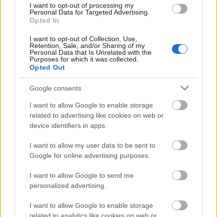
I want to opt-out of processing my
Personal Data for Targeted Advertising.
8Κ/2024
έχουν λάβει
Οι αιτήσεις για την
Opted In
παράταση,
λόγω του αυξημένου ενδιαφέροντος
I want to opt-out of Collection, Use,
Retention, Sale, and/or Sharing of my
των υποψηφίων, μέχρι την Παρασκευή, 7
Personal Data that Is Unrelated with the
Purposes for which it was collected.
Φεβρουαρίου 2025 και ώρα 14:00 το μεσημέρι.
Opted Out
Google consents
Να σημειωθεί ότι οι θέσεις που είχαν προκηρυχθεί
με απόφαση -ΦΕΚ- της
αρχικά ήταν 2.213 αλλά
I want to allow Google to enable storage
related to advertising like cookies on web or
τελευταίας στιγμής
οι θέσεις αυξήθηκαν κατά
device identifiers in apps.
τέσσερις!
I want to allow my user data to be sent to
Google for online advertising purposes.
ΕΔΩ
ΦΕΚ
Δείτε
το
της προκήρυξης.
I want to allow Google to send me
personalized advertising.
ΑΣΕΠ: Πιστοποίηση Αγγλικών σε
I want to allow Google to enable storage
related to analytics like cookies on web or