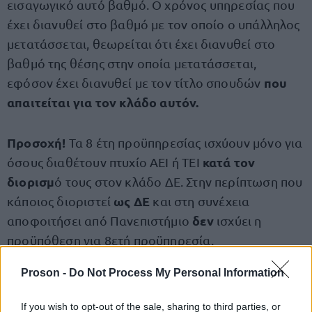
εισαγωγικό αυτό βαθμό. Ο χρόνος υπηρεσίας που
έχει διανυθεί στο βαθμό με τον οποίο ο υπάλληλος
μετατάσσεται, θεωρείται ότι έχει διανυθεί στο
βαθμό της θέσης στην οποία μετατάσσεται,
που
εφόσον έχει διανυθεί με τον τίτλο σπουδών
απαιτείται για τον κλάδο αυτόν.
Προσοχή!
Τα 8 έτη προϋπηρεσίας ισχύουν μόνο για
κατά
τον
όσους διαθέτουν πτυχίο ΑΕΙ ή ΤΕΙ
διορισμ
ό τους στον κλάδο ΔΕ. Στην περίπτωση που
ως ΔΕ
κάποιος διοριστεί
και στη συνέχεια
δεν
αποφοιτήσει από Πανεπιστήμιο
ισχύει η
προϋπόθεση για 8ετή προϋπηρεσία.
Proson -
Do Not Process My Personal Information
Οι λεπτομέρειες της 8Κ/2024
If you wish to opt-out of the sale, sharing to third parties, or