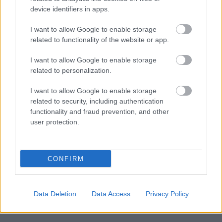
μόνο 2 ημέρες στα χέρια σας
device identifiers in apps.
I want to allow Google to enable storage
related to functionality of the website or app.
I want to allow Google to enable storage
related to personalization.
ΑΣΕΠ: Εξ αποστάσεως η πιο Εύκολη
Πιστοποίηση Υπολογιστών σε 2
I want to allow Google to enable storage
μέρες
related to security, including authentication
functionality and fraud prevention, and other
user protection.
Μάθε πρώτος όλες τις σημαντικές
CONFIRM
ειδήσεις.
Βάλε το proson.gr στα αποτελέσματα
αναζήτησης της Google
Data Deletion
Data Access
Privacy Policy