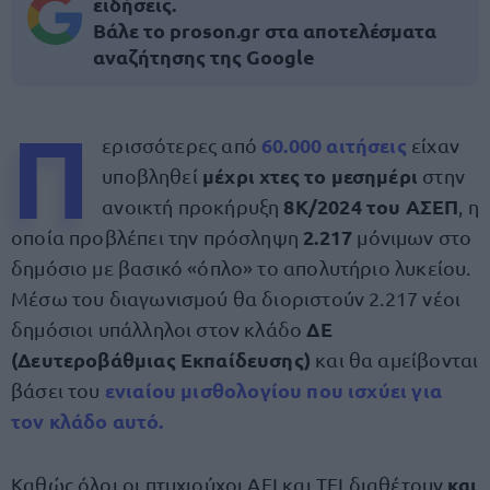
ειδήσεις.
Βάλε το proson.gr στα αποτελέσματα
αναζήτησης της Google
Π
60.000 αιτήσεις
ερισσότερες από
είχαν
μέχρι χτες το μεσημέρι
υποβληθεί
στην
8Κ/2024 του ΑΣΕΠ
ανοικτή προκήρυξη
, η
2.217
οποία προβλέπει την πρόσληψη
μόνιμων στο
δημόσιο με βασικό «όπλο» το απολυτήριο λυκείου.
Μέσω του διαγωνισμού θα διοριστούν 2.217 νέοι
ΔΕ
δημόσιοι υπάλληλοι στον κλάδο
(Δευτεροβάθμιας Εκπαίδευσης)
και θα αμείβονται
ενιαίου μισθολογίου που ισχύει για
βάσει του
τον κλάδο αυτό.
και
Καθώς όλοι οι πτυχιούχοι ΑΕΙ και ΤΕΙ διαθέτουν