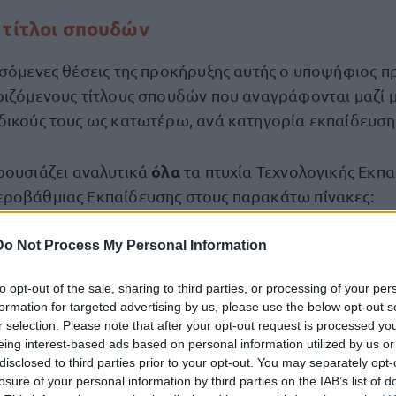
 τίτλοι σπουδών
σσόμενες θέσεις της προκήρυξης αυτής ο υποψήφιος π
ιζόμενους τίτλους σπουδών που αναγράφονται μαζί μ
δικούς τους ως κατωτέρω, ανά κατηγορία εκπαίδευση
όλα
ουσιάζει αναλυτικά
τα πτυχία Τεχνολογικής Εκπα
ροβάθμιας Εκπαίδευσης στους παρακάτω πίνακες:
κπαίδευσης
Do Not Process My Personal Information
to opt-out of the sale, sharing to third parties, or processing of your per
formation for targeted advertising by us, please use the below opt-out s
Κωδι
r selection. Please note that after your opt-out request is processed y
τίτλο
eing interest-based ads based on personal information utilized by us or
disclosed to third parties prior to your opt-out. You may separately opt-
losure of your personal information by third parties on the IAB’s list of
Τεχνολογίας Ιατρικών Οργάνων ή Μηχανικών Βιοϊατρικής
101