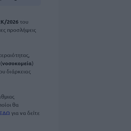
2Κ/2026
του
μες προσλήψεις
τεραιότητας,
νοσοκομεία
(
)
ου διάρκειας
άθμιας
οποίοι θα
ΕΔΩ
για να δείτε