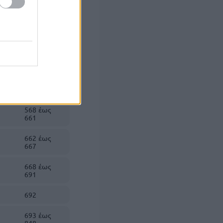
548 έως
567
568 έως
661
662 έως
667
668 έως
691
692
693 έως