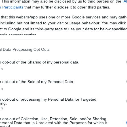
. This information may also be disclosed by us to third parties on the
IA
Participants
that may further disclose it to other third parties.
 that this website/app uses one or more Google services and may gath
Ιατρικών Εργαστηρίων*
102
including but not limited to your visit or usage behaviour. You may click 
 to Google and its third-party tags to use your data for below specifi
δοντοτεχνικής ή Οδοντικής Τεχνολογίας *
103
ogle consent section.
αδιολογίας και Ακτινολογίας ή Ακτινολογίας και
104
l Data Processing Opt Outs
o opt-out of the Sharing of my personal data.
ιατροφής ή Διατροφής και Διαιτολογίας *
105
In
ιοίκησης Μονάδων Υγείας και Πρόνοιας ή Διοίκησης
o opt-out of the Sale of my Personal Data.
ίκηση Μονάδων Υγείας και Πρόνοιας ή Διοίκησης
106
In
Οργανισμών - Διοίκηση Μονάδων Υγείας και Πρόνοιας *
to opt-out of processing my Personal Data for Targeted
Βιβλιοθηκονομίας ή Βιβλιοθηκονομίας και Συστημάτων
ing.
αχείρισης Πληροφοριών ή Διεθνούς Εμπορίου ή
In
ήσεων ή Διοίκησης Επιχειρήσεων - Διοίκηση Επιχειρήσεων
νικών - Συνεταιριστικών Επιχειρήσεων και Οργανώσεων ή
o opt-out of Collection, Use, Retention, Sale, and/or Sharing
χείρισης Έργων ή Διοίκησης Μονάδων Τοπικής
ersonal Data that Is Unrelated with the Purposes for which it
οίκησης Μονάδων Υγείας και Πρόνοιας ή Διοίκησης
lected.