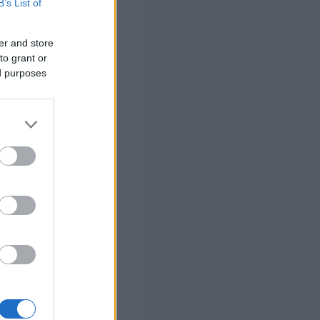
304
B’s List of
305 έως
er and store
346, 348
έως 406
to grant or
ed purposes
407, 408
409 έως
493, 935
494 έως
497, 934
498 έως
512, 514
έως 529,
937