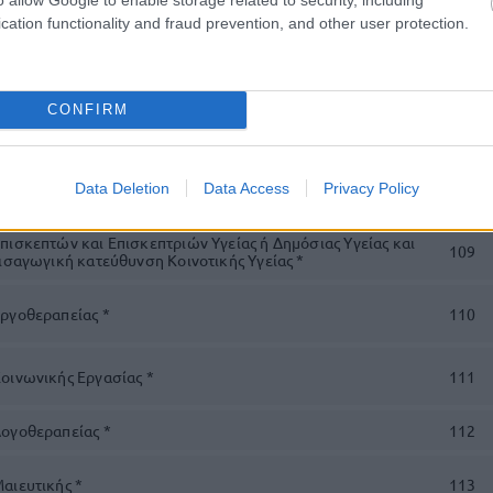
 Πρόνοιας ή Διοίκησης Επιχειρήσεων - Διοίκησης
ι Πρόνοιας ή Διοίκησης Συστημάτων Εφοδιασμού ή
cation functionality and fraud prevention, and other user protection.
γικών Μονάδων ή Ελεγκτικών και Ασφαλιστικών
ς και Διαφήμισης ή Λογιστικής ή Λογιστικής και
108
ς ή Ναυτιλιακών Επιχειρήσεων και Μεταφορών ή
ιστικών Οργανώσεων και Εκμεταλλεύσεων ή Τοπικής
ιοίκησης Επιχειρήσεων και Οργανισμών - Τοπικής
CONFIRM
υποποίησης και Διακίνησης Προϊόντων ή
ς και Ασφαλιστικής ή Χρηματοοικονομικής και Ελεγκτικής
ικών Εφαρμογών ή Χρηματοοικονομικών Υπηρεσιών –
 Ανατολικοευρωπαϊκές Χώρες ή Διοίκησης Επιχειρήσεων-
Data Deletion
Data Access
Privacy Policy
κών Επιχειρήσεων και Επιχειρήσεων Φιλοξενίας *
πισκεπτών και Επισκεπτριών Υγείας ή Δημόσιας Υγείας και
109
εισαγωγική κατεύθυνση Κοινοτικής Υγείας *
Εργοθεραπείας *
110
οινωνικής Εργασίας *
111
Λογοθεραπείας *
112
αιευτικής *
113