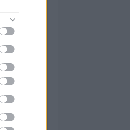
530 έως
547, 936,
938