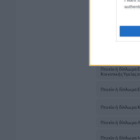
Μονάδων Υγείας και
Μονάδων Υγείας κα
authenti
Διοίκησης Παραγω
Εργασιών ή Εμπορία
Χρηματοοικονομική
Στελεχών Συνεταιρ
Αυτοδιοίκησης ή Δ
Αυτοδιοίκησης ή Τ
Χρηματοοικονομική
ή Χρηματοοικονομ
Επιχειρήσεων στις
Διοίκηση Τουριστι
Πτυχίο ή δίπλωμα Ε
Κοινοτικής Υγείας 
Πτυχίο ή δίπλωμα 
Πτυχίο ή δίπλωμα Κ
Πτυχίο ή δίπλωμα 
Πτυχίο ή δίπλωμα Μ