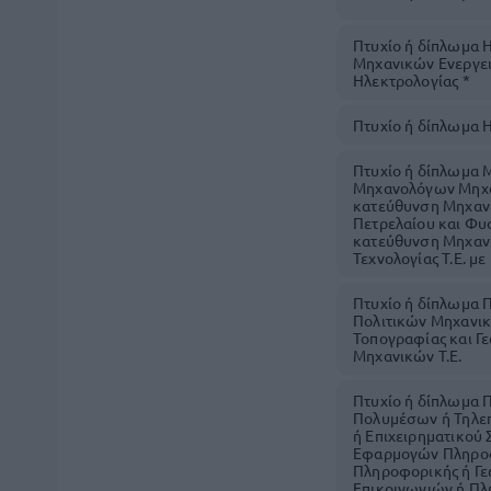
Πτυχίο ή δίπλωμα 
Μηχανικών Ενεργεια
Ηλεκτρολογίας *
Πτυχίο ή δίπλωμα 
Πτυχίο ή δίπλωμα 
Μηχανολόγων Μηχαν
κατεύθυνση Μηχανο
Πετρελαίου και Φυσ
κατεύθυνση Μηχανο
Τεχνολογίας Τ.Ε. μ
Πτυχίο ή δίπλωμα 
Πολιτικών Μηχανικ
Τοπογραφίας και Γ
Μηχανικών Τ.Ε.
Πτυχίο ή δίπλωμα 
Πολυμέσων ή Τηλεπ
ή Επιχειρηματικού
Εφαρμογών Πληροφο
Πληροφορικής ή Γε
Επικοινωνιών ή Πλ