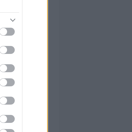
Δημοσίων Σχέσεων
ών Κοινωνικής
σίας Ειδ. ΤΕ
 θέσεις