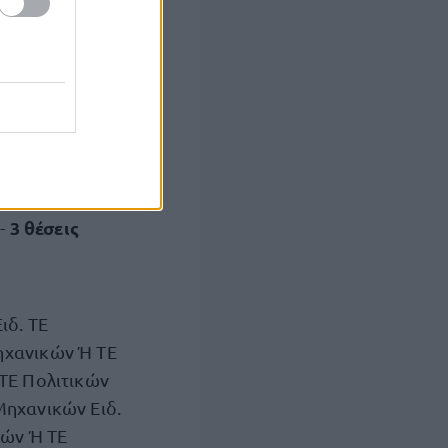
3 θέσεις
 -
ιδ. ΤΕ
ηχανικών Ή ΤΕ
ΤΕ Πολιτικών
ηχανικών Ειδ.
κών Ή ΤΕ