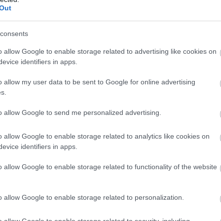
ίας Και Δημοσίων Σχέσεων Ειδ. ΤΕ Επικοινωνίας Και 
Out
consents
ν Ανηλίκων Ειδ. ΤΕ Επιμελητών Ανηλίκων, ΤΕ Επιμελητ
o allow Google to enable storage related to advertising like cookies on
Ε Επιμελητών Κοινωνικής Αρωγής, ΤΕ Κοινωνικής Εργα
evice identifiers in apps.
175 θέσεις
ειτουργών -
o allow my user data to be sent to Google for online advertising
s.
17 θέσεις
 Υγείας Ειδ. ΤΕ Επισκεπτών Υγείας -
to allow Google to send me personalized advertising.
118
μόσιας Υγείας Ειδ. ΤΕ Εποπτών Δημόσιας Υγείας -
o allow Google to enable storage related to analytics like cookies on
32 θέσεις
είας Ειδ. ΤΕ Εργοθεραπείας -
evice identifiers in apps.
6 θέσεις
είας Ειδ. ΤΕ Λογοθεραπείας -
o allow Google to enable storage related to functionality of the website
8 θέσεις
 Ειδ. ΤΕ Αυτοματισμού -
o allow Google to enable storage related to personalization.
200 θέσεις
 Ειδ. ΤΕ Ηλεκτρολόγων Μηχανικών -
o allow Google to enable storage related to security, including