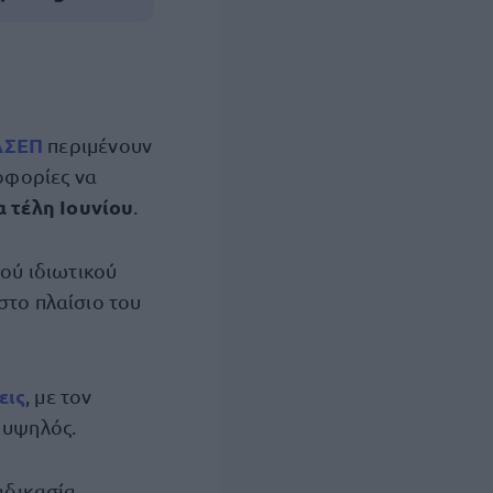
ΑΣΕΠ
περιμένουν
ροφορίες να
α τέλη Ιουνίου
.
ού ιδιωτικού
στο πλαίσιο του
εις
, με τον
 υψηλός.
αδικασία