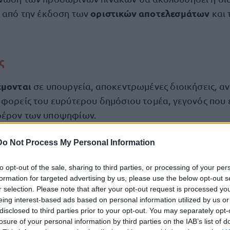
οριστικών αποτελεσμάτων
ν από την έκδοση των
και 
ς
έμονται
σε υπουργεία, αποκεντρωμένες διοικήσεις, αν
 φορείς του ευρύτερου δημόσιου τομέα, γεγονός που ε
φέρον των υποψηφίων.
Do Not Process My Personal Information
ου ζητήθηκαν
στην προκήρυξη είναι οι εξής:
to opt-out of the sale, sharing to third parties, or processing of your per
22 θέσεις
νομίας Ειδ. ΤΕ Βιβλιοθηκονομίας -
formation for targeted advertising by us, please use the below opt-out s
r selection. Please note that after your opt-out request is processed y
29 θέσει
ών Επιστημών Ειδ. ΤΕ Ιατρικών Εργαστηρίων -
eing interest-based ads based on personal information utilized by us or
disclosed to third parties prior to your opt-out. You may separately opt-
losure of your personal information by third parties on the IAB’s list of
μικών Ειδ. ΤΕ Δημοσιονομικών, ΤΕ Εφοριακών Ειδ. Τ