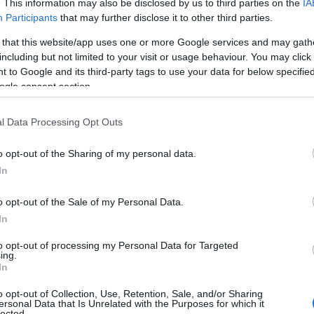
. This information may also be disclosed by us to third parties on the
IA
Participants
that may further disclose it to other third parties.
 that this website/app uses one or more Google services and may gath
1 θέση
ας -
including but not limited to your visit or usage behaviour. You may click 
 to Google and its third-party tags to use your data for below specifi
ωσης Υποθέσεων Πολιτών Ειδ. ΤΕ Διεκπεραίωσης Υπο
ogle consent section.
439 θέσ
ύ-Λογιστικού Ειδ. ΤΕ Διοικητικού-Λογιστικού -
l Data Processing Opt Outs
ύ-Λογιστικού Ειδ. ΤΕ Διοίκησης Μονάδων Τοπικής Αυτ
o opt-out of the Sharing of my personal data.
In
ύ-Λογιστικού Ειδ. ΤΕ Διοίκησης Μονάδων Υγείας Και Π
o opt-out of the Sale of my Personal Data.
In
12 θέσεις
ύ-Λογιστικού Ειδ. ΤΕ Διοίκησης Τουρισμού -
to opt-out of processing my Personal Data for Targeted
ing.
In
ύ-Λογιστικού Ειδ. ΤΕ Λογιστικού, ΤΕ Διοικητικού-Λογισ
43 θέσεις
ογιστικού -
o opt-out of Collection, Use, Retention, Sale, and/or Sharing
ersonal Data that Is Unrelated with the Purposes for which it
lected.