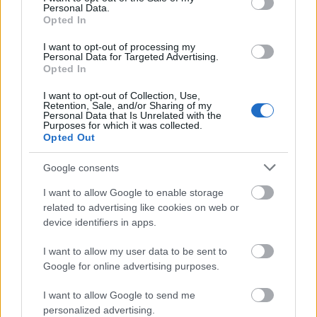
Personal Data.
Opted In
το άρθρο 43 του νόμου 5083/2024
Συγκεκριμένα,
I want to opt-out of processing my
προβλέπει ότι ο μέγιστος αριθμός προτιμήσεων
Personal Data for Targeted Advertising.
Opted In
δεν μπορεί να
καθορίζεται από την προκήρυξη και
είναι μικρότερος από 50 ούτε μεγαλύτερος από
I want to opt-out of Collection, Use,
Retention, Sale, and/or Sharing of my
120
ανά κατηγορία εκπαίδευσης και κλάδο ή
Personal Data that Is Unrelated with the
Purposes for which it was collected.
ειδικότητα.
Opted Out
Google consents
«Με την προκήρυξη προβλέπεται ο μέγιστος
αριθμός των προτιμήσεων που μπορούν να
I want to allow Google to enable storage
related to advertising like cookies on web or
δηλώσουν οι υποψήφιοι. Ο αριθμός αυτός δεν
device identifiers in apps.
μπορεί να είναι μικρότερος από πενήντα (50) ούτε
μεγαλύτερος από εκατόν είκοσι (120) ανά
I want to allow my user data to be sent to
Google for online advertising purposes.
κατηγορία εκπαίδευσης και κλάδο/ειδικότητα»,
αναφέρετε ρητά
.
I want to allow Google to send me
personalized advertising.