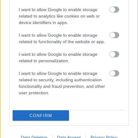
I want to allow Google to enable storage
related to analytics like cookies on web or
ΑΣΕΠ: Πιστοποίηση Αγγλικών σε
device identifiers in apps.
μόνο 2 ημέρες στα χέρια σας
I want to allow Google to enable storage
related to functionality of the website or app.
I want to allow Google to enable storage
related to personalization.
ΑΣΕΠ: Εξ αποστάσεως η πιο Εύκολη
I want to allow Google to enable storage
Πιστοποίηση Υπολογιστών σε 2
related to security, including authentication
μέρες
functionality and fraud prevention, and other
user protection.
CONFIRM
Μάθε πρώτος όλες τις σημαντικές
ειδήσεις.
Data Deletion
Data Access
Privacy Policy