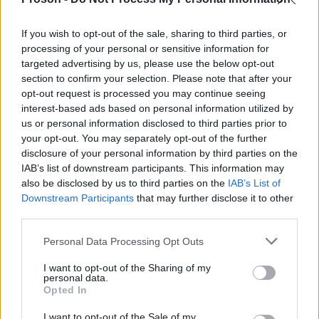
ΠΕ
If you wish to opt-out of the sale, sharing to third parties, or
Πληροφορικής
2862 έως 2925, 2927
Ειδ. ΠΕ
έως 2977, 2979 έως
162 κωδικοί
processing of your personal or sensitive information for
Πληροφορικής
3000, 3002 έως 3025,
θέσεων*
targeted advertising by us, please use the below opt-out
(Software-
3153
section to confirm your selection. Please note that after your
Hardware)
opt-out request is processed you may continue seeing
interest-based ads based on personal information utilized by
us or personal information disclosed to third parties prior to
*Για τους υπόλοιπους κλάδους/ειδικότητες της
your opt-out. You may separately opt-out of the further
κατηγορίας οι υποψήφιοι δύνανται να δηλώσουν
disclosure of your personal information by third parties on the
συνολικό αριθμό προτιμήσεων
τον
(κωδικοί
IAB’s list of downstream participants. This information may
also be disclosed by us to third parties on the
IAB’s List of
θέσεων).
Downstream Participants
that may further disclose it to other
third parties.
Τι ορίζει ο νόμος
Please note that this website/app uses one or more Google
Personal Data Processing Opt Outs
services and may gather and store information including but
Η δυνατότητα αυτή δεν αποτελεί απόφαση της
not limited to your visit or usage behaviour. You may click to
I want to opt-out of the Sharing of my
personal data.
grant or deny consent to Google and its third-party tags to
ισχύον
εκάστοτε προκήρυξης, αλλά βασίζεται στο
Opted In
use your data for below specified purposes in below Google
νομοθετικό πλαίσιο
.
consent section.
I want to opt-out of the Sale of my