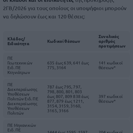
2ΓΒ/2026 για τους οποίους οι υποψήφιοι μπορούν
να δηλώσουν έως και 120 θέσεις:
Συνολικός
Κλάδος/
Κωδικοί θέσεων
αριθμός
Ειδικότητα
προτιμήσεων
ΠΕ
Γεωτεχνικών
635 έως 639, 641 έως
141 κωδικοί
Ειδ. ΠΕ
775, 3164
θέσεων*
Κτηνιάτρων
ΠΕ
787 έως 795, 797,
Διεκπεραίωσης
798, 800, 801, 803
Υποθέσεων
έως 807, 809 838 έως
397 κωδικοί
Πολιτών Ειδ. ΠΕ
877, 879 έως 1211,
θέσεων*
Διεκπεραίωσης
3154, 3159, 3160,
Υποθέσεων
3165, 3166
Πολιτών
ΠΕ Μηχανικών
Ειδ. ΠΕ
1444 έως 1595, 1597
204 κωδικοί