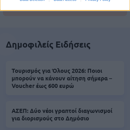
Βάλε το proson.gr στα αποτελέσματα
αναζήτησης της Google
Δημοφιλείς Ειδήσεις
Τουρισμός για Όλους 2026: Ποιοι
μπορούν να κάνουν αίτηση σήμερα –
Voucher έως 600 ευρώ
ΑΣΕΠ: Δύο νέοι γραπτοί διαγωνισμοί
για διορισμούς στο Δημόσιο