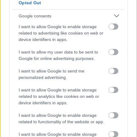
Opted Out
Google consents
ΔΥΠΑ: Ειδικό βοήθημα ανεργίας 565
I want to allow Google to enable storage
ευρώ – Ποια δικαιολογητικά
related to advertising like cookies on web or
απαιτούνται
device identifiers in apps.
I want to allow my user data to be sent to
Google for online advertising purposes.
ΑΣΕΠ: 1.866 μόνιμες προσλήψεις ΑμεΑ
I want to allow Google to send me
- Τι ειδικότητες θα ζητηθούν
personalized advertising.
I want to allow Google to enable storage
related to analytics like cookies on web or
device identifiers in apps.
Tags
I want to allow Google to enable storage
Θέσεις εργασίας
related to functionality of the website or app.
Προσλήψεις
Ειδική Αγωγή
I want to allow Google to enable storage
Διαγωνισμός ΑΣΕΠ
Εκπαιδευτικοί