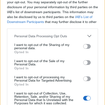
ειδήσεις.
your opt-out. You may separately opt-out of the further
disclosure of your personal information by third parties on the
Βάλε το proson.gr στα αποτελέσματα
IAB’s list of downstream participants. This information may
αναζήτησης της Google
also be disclosed by us to third parties on the
IAB’s List of
Downstream Participants
that may further disclose it to other
third parties.
Please note that this website/app uses one or more Google
Personal Data Processing Opt Outs
services and may gather and store information including but
Δημοφιλείς Ειδήσεις
not limited to your visit or usage behaviour. You may click to
I want to opt-out of the Sharing of my
personal data.
grant or deny consent to Google and its third-party tags to
Opted In
use your data for below specified purposes in below Google
consent section.
I want to opt-out of the Sale of my
Αυτό το επίδομα δίνει 300 ευρώ - Δεν
Personal Data.
Opted In
χρειάζεται αίτηση
I want to opt-out of processing my
Personal Data for Targeted Advertising.
Opted In
Τουρισμός για Όλους 2026: Voucher
I want to opt-out of Collection, Use,
έως 600 ευρώ - Ποια ΑΦΜ παίρνουν
Retention, Sale, and/or Sharing of my
Personal Data that Is Unrelated with the
σειρά σήμερα
Purposes for which it was collected.