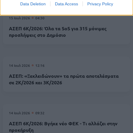
Data Deletion
Data Access
Privacy Policy
15 Ιουλ 2026
04:30
ΑΣΕΠ 6Κ/2026: Όλα τα SoS για 315 μόνιμες
προσλήψεις στο Δημόσιο
14 Ιουλ 2026
12:16
ΑΣΕΠ: «Ξεκλειδώνουν» τα πρώτα αποτελέσματα
σε 2Κ/2026 και 3Κ/2026
14 Ιουλ 2026
09:32
ΑΣΕΠ 6Κ/2026: Βγήκε νέο ΦΕΚ - Τι αλλάζει στην
προκήρυξη