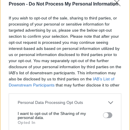
ισοβαθμούντες - Ποιον κλάδο αφορά
Proson -
Do Not Process My Personal Information
If you wish to opt-out of the sale, sharing to third parties, or
processing of your personal or sensitive information for
targeted advertising by us, please use the below opt-out
20 Ιουλ 2026
04:30
section to confirm your selection. Please note that after your
ΑΣΕΠ 6Κ/2026: 315 μόνιμοι στο Δημόσιο - Από
opt-out request is processed you may continue seeing
αύριο οι αιτήσεις
interest-based ads based on personal information utilized by
us or personal information disclosed to third parties prior to
your opt-out. You may separately opt-out of the further
disclosure of your personal information by third parties on the
IAB’s list of downstream participants. This information may
19 Ιουλ 2026
04:30
also be disclosed by us to third parties on the
IAB’s List of
Downstream Participants
that may further disclose it to other
ΑΣΕΠ 5Κ/2026: Μόνιμες προσλήψεις σε 23 φορείς
third parties.
του Δημοσίου
Please note that this website/app uses one or more Google
Personal Data Processing Opt Outs
services and may gather and store information including but
not limited to your visit or usage behaviour. You may click to
I want to opt-out of the Sharing of my
personal data.
grant or deny consent to Google and its third-party tags to
Opted In
18 Ιουλ 2026
15:42
use your data for below specified purposes in below Google