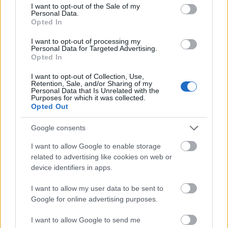
consent section.
I want to opt-out of the Sale of my
Δημόσιο: Βγαίνουν οι προκηρύξεις "Γίγας" 7600
Personal Data.
μόνιμων θέσεων για απολυτήριο γυμνασίου,
Opted In
λυκείου, ΑΜΕΑ
I want to opt-out of processing my
Personal Data for Targeted Advertising.
Opted In
I want to opt-out of Collection, Use,
17 Ιουλ 2026
09:19
Retention, Sale, and/or Sharing of my
Personal Data that Is Unrelated with the
ΑΣΕΠ 1Κ/2026: Ξεκίνησαν οι ενστάσεις για 324
Purposes for which it was collected.
Opted Out
μόνιμους στο ΕΣΥ
Google consents
I want to allow Google to enable storage
related to advertising like cookies on web or
17 Ιουλ 2026
04:30
device identifiers in apps.
ΑΣΕΠ: Τέλος χρόνου για 600 προσλήψεις στο
I want to allow my user data to be sent to
Πυροσβεστικό Σώμα
Google for online advertising purposes.
I want to allow Google to send me