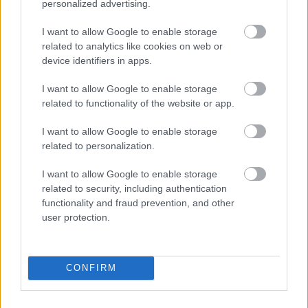
personalized advertising.
16 Ιουλ 2026
14:31
I want to allow Google to enable storage
ΑΣΕΠ 1Κ/2026: 324 θέσεις ΥΕ - Βγήκαν τα
related to analytics like cookies on web or
προσωρινά αποτελέσματα
device identifiers in apps.
I want to allow Google to enable storage
related to functionality of the website or app.
15 Ιουλ 2026
08:10
I want to allow Google to enable storage
related to personalization.
Αλλάζει ο 3ος γραπτός διαγωνισμός ΑΣΕΠ: Το νέο
«έξυπνο» τεστ
I want to allow Google to enable storage
related to security, including authentication
functionality and fraud prevention, and other
user protection.
15 Ιουλ 2026
08:05
ΑΣΕΠ: Σήμερα η κλήρωση για 1.739 μόνιμες
CONFIRM
προσλήψεις σε ΕΣΥ και ΥΠΑ