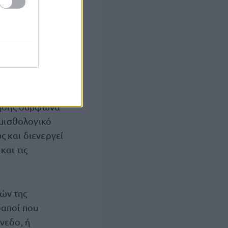
κες της τοπικής
ίζει πίνακα
έσεις
τησης σύμφωνα
 μισθολογικό
 και διενεργεί
και τις
ών της
δαποί που
νεδο, ή