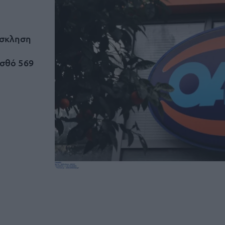
όσκληση
ισθό 569