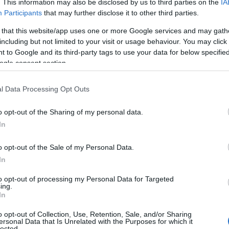
. This information may also be disclosed by us to third parties on the
IA
ινήσει η υποβολή των αιτήσεων για την κοινωφελής ε
Participants
that may further disclose it to other third parties.
 δύσκολο λόγω των εορτών των Χριστουγέννων και τε
 that this website/app uses one or more Google services and may gath
εντός του Ιανουαρίου.
ιαδικασία να ξεκινήσει
including but not limited to your visit or usage behaviour. You may click 
 to Google and its third-party tags to use your data for below specifi
ogle consent section.
ι η δράση
l Data Processing Opt Outs
στόχο την ενίσχυση/προώθηση της απασχόλησης 
o opt-out of the Sharing of my personal data.
ε ευπαθείς ομάδες πληθυσμού που αντιμετωπίζουν υ
In
ως ενδεικτικά οι μακροχρόνια άνεργοι, άνεργοι με χ
να εργαστούν σε πρώτη φάση, σε «προστατευμένο περι
o opt-out of the Sale of my Personal Data.
ενταχθούν στην αγορά εργασίας και να αποφύγουν τη
In
, διατηρώντας την ικανότητα απασχόλησής τους.
to opt-out of processing my Personal Data for Targeted
ing.
In
όγραμμα θα συνδέεται με την αναβάθμιση γνώσεων κ
o opt-out of Collection, Use, Retention, Sale, and/or Sharing
οντες να ενισχύονται κατά την διαδικασία ένταξης τ
ersonal Data that Is Unrelated with the Purposes for which it
lected.