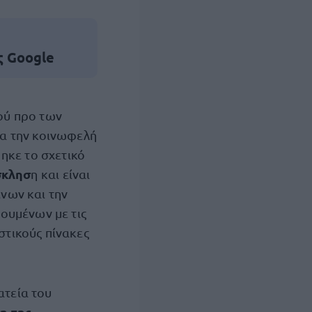
ς Google
ύ προ των
ια την κοινωφελή
θηκε το σχετικό
σκλησ
η και είναι
νων και την
ουμένων με τις
τικούς πίνακες
ατεία του
η της