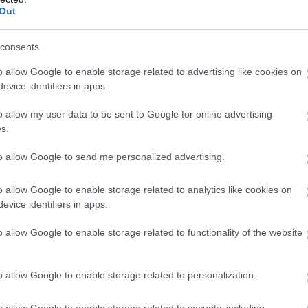
 ώστε να έχουν πολλαπλασιαστική επίδραση στην οικο
Out
ελούμενοι,
κατόπιν Δημόσιας Πρόσκλησης του ΟΑΕΔ, 
consents
ειστικά με ηλεκτρονικό τρόπο, μία αίτηση συμμετοχή
o allow Google to enable storage related to advertising like cookies on
στις προκηρυσσόμενες θέσεις, για μία ειδικότητα, επ
evice identifiers in apps.
εις (3) υπηρεσίες τοποθέτησης ή/και επιβλέποντες φορε
o allow my user data to be sent to Google for online advertising
μόσια Πρόσκληση.
s.
πεί:
to allow Google to send me personalized advertising.
o allow Google to enable storage related to analytics like cookies on
νδεση των μακροχρονίως ανέργων και ευάλωτων ομ
evice identifiers in apps.
ας,
o allow Google to enable storage related to functionality of the website
ιση των δεξιοτήτων των ανέργων,
o allow Google to enable storage related to personalization.
κοινωνικών αναγκών και
o allow Google to enable storage related to security, including