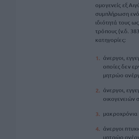
ομογενείς εξ Αιγ
συμπλήρωση ενός
ιδιότητά τους ως
τρόπους (ν.δ. 38
κατηγορίες:
άνεργοι, εγγ
οποίες δεν ερ
μητρώο ανέρ
άνεργοι, εγγ
οικογενειών σ
μακροχρόνια 
άνεργοι πτυχι
μητρώο ανέργ