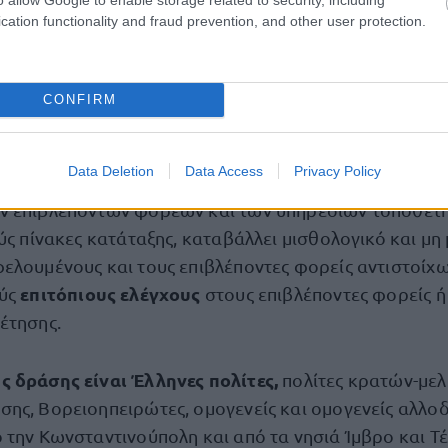
των παραγωγικών ικανοτήτων των ανέργων με τις ανάγ
cation functionality and fraud prevention, and other user protection.
CONFIRM
νοι
ται τις ηλεκτρονικές αιτήσεις ωφελουμένων,
καταρτ
Data Deletion
Data Access
Privacy Policy
ων, προβαίνει στη σύζευξη των ωφελουμένων με τις θ
ν επιβλεπόντων φορέων και των υπηρεσιών τοποθέ
ύς πίνακες κατάταξης, καταβάλλει μισθολογικό και μη
ελουμένους και τους επιβλέποντες φορείς αντιστοίχως
επιτόπιους ελέγχους
ύς
στους επιβλέποντες φορείς ή 
έτησης.
 δράσης είναι Έλληνες πολίτες,
πολίτες κρατών-μελ
ης, Βορειοηπειρώτες, ομογενείς και ομογενείς αλλο
 την Κωνσταντινούπολη και από τα νησιά Ίμβρο και Τέ