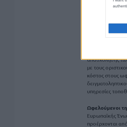
στη σύζευξη 
authenti
κοινωνίας
Οι ωφελούμε
υποδέχε
O ΟΑΕΔ
κατάταξης ανέργ
απασχόλησης τω
με τους οριστικο
κόστος στους ωφ
δειγματοληπτικο
υπηρεσίες τοποθ
Ωφελούμενοι της
Ευρωπαϊκής Ένωσ
προέρχονται από