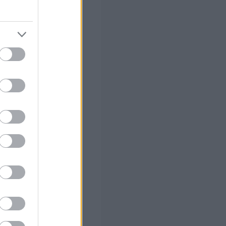
νομία.
καλούνται να
ς για την
ιλέγοντας από
ίς, όπως
άδων στην