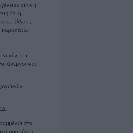
αγένειας ούτε η
ση ότι η
αι με άλλους
ις παρακάτω
ενειών στις
νοι άνεργοι στο
ογονεϊκών
ΕΔ,
γραμμένοι στο
ικά προσόντα,