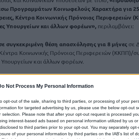
σω Προγραμμάτων Κοινωφελούς Χαρακτήρα για 25.
ρειες, Κέντρα Κοινωνικής Πρόνοιας Περιφερειών (
ίες Υπουργείων και άλλων φορέων»,
περιλαμβάνει:
σε συγκεκριμένη θέση απασχόλησης για
8 μήνες
σε 
 Κέντρα Κοινωνικής Πρόνοιας Περιφερειών (ΚΚΠΠ)/σ
ς Υπουργείων και άλλων φορέων.
εωρητικής κατάρτισης έως 150 ωρών
, το οποίο θα 
των γνώσεων και δεξιοτήτων που θα αποκτηθούν στο 
Do Not Process My Personal Information
 κατάρτισης.
to opt-out of the sale, sharing to third parties, or processing of your per
formation for targeted advertising by us, please use the below opt-out s
ασχολούμενων ορίζεται στα 569,39 και διαμορφώνετα
r selection. Please note that after your opt-out request is processed y
ισθό των 663 ευρώ
1η Ιανουαρίου
που θα ισχύσει από
eing interest-based ads based on personal information utilized by us or
disclosed to third parties prior to your opt-out. You may separately opt-
losure of your personal information by third parties on the IAB’s list of
ς αιτήσεις καταβάλλονται προσπάθειες από τον ΟΑΕΔ κ