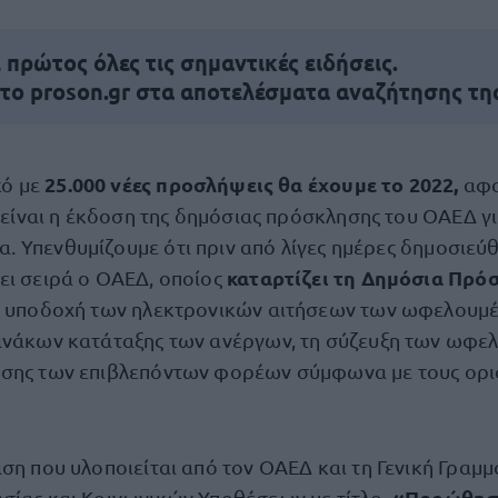
πρώτος όλες τις σημαντικές ειδήσεις.
 το proson.gr στα αποτελέσματα αναζήτησης τη
25.000 νέες προσλήψεις θα έχουμε το 2022,
ό με
αφο
είναι η έκδοση της δημόσιας πρόσκλησης του ΟΑΕΔ γ
α. Υπενθυμίζουμε ότι πριν από λίγες ημέρες δημοσιεύ
καταρτίζει τη Δημόσια Πρό
ει σειρά ο ΟΑΕΔ, οποίος
ν υποδοχή των ηλεκτρονικών αιτήσεων των ωφελουμέ
ινάκων κατάταξης των ανέργων, τη σύζευξη των ωφελ
σης των επιβλεπόντων φορέων σύμφωνα με τους ορισ
ση που υλοποιείται από τον ΟΑΕΔ και τη Γενική Γραμμ
«Προώθησ
σίας και Κοινωνικών Υποθέσεων με τίτλο,