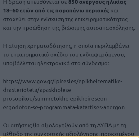
850 ανέργους ηλικίας
Η δράση απευθύνεται σε
18–60 ετών από τις παραπάνω περιοχές
και
στοχεύει στην ενίσχυση της επιχειρηματικότητας
και την προώθηση της βιώσιμης αυτοαπασχόλησης.
Η αίτηση χρηματοδότησης, η οποία περιλαμβάνει
το επιχειρηματικό σχέδιο του ενδιαφερόμενου,
υποβάλλεται ηλεκτρονικά στο σύνδεσμο:
https://www.gov.gr/ipiresies/epikheirematike-
drasterioteta/apaskholese-
prosopikou/summetokhe-epikheireseon-
ergodoton-se-programmata-katartises-anergon
Οι αιτήσεις θα αξιολογηθούν από τη ΔΥΠΑ με τη
μέθοδο της συγκριτικής αξιολόγησης, προκειμένου