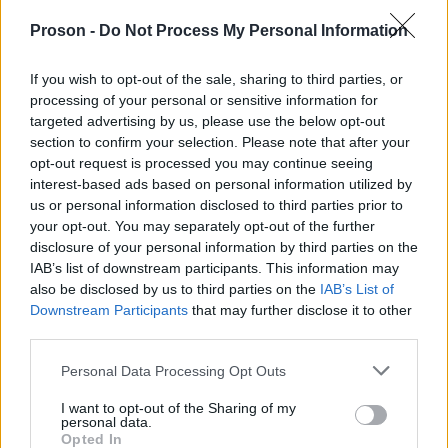
να επιλεγούν οι προτάσεις που θα
Proson -
Do Not Process My Personal Information
χρηματοδοτηθούν.
If you wish to opt-out of the sale, sharing to third parties, or
Ο συνολικός προϋπολογισμός της δράσης
processing of your personal or sensitive information for
targeted advertising by us, please use the below opt-out
επιχειρηματικότητας ανέρχεται στα 12.580.000
section to confirm your selection. Please note that after your
ευρώ και χρηματοδοτείται από το Ταμείο
opt-out request is processed you may continue seeing
Ανάκαμψης και Ανθεκτικότητας.
interest-based ads based on personal information utilized by
us or personal information disclosed to third parties prior to
your opt-out. You may separately opt-out of the further
disclosure of your personal information by third parties on the
IAB’s list of downstream participants. This information may
ΑΣΕΠ: Πιστοποίηση Αγγλικών σε
also be disclosed by us to third parties on the
IAB’s List of
μόνο 2 ημέρες στα χέρια σας
Downstream Participants
that may further disclose it to other
third parties.
Please note that this website/app uses one or more Google
Personal Data Processing Opt Outs
services and may gather and store information including but
not limited to your visit or usage behaviour. You may click to
I want to opt-out of the Sharing of my
personal data.
grant or deny consent to Google and its third-party tags to
Opted In