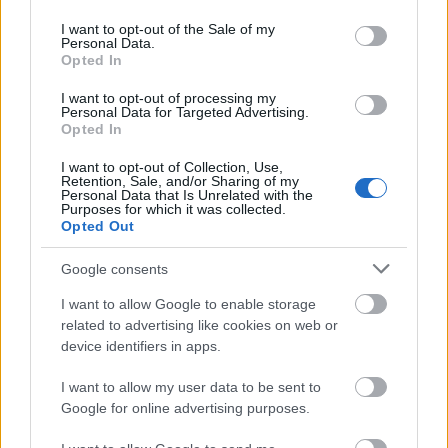
ΑΣΕΠ: Εξ αποστάσεως η πιο Εύκολη
use your data for below specified purposes in below Google
consent section.
Πιστοποίηση Υπολογιστών σε 2
I want to opt-out of the Sale of my
Personal Data.
μέρες
Opted In
I want to opt-out of processing my
Personal Data for Targeted Advertising.
Opted In
I want to opt-out of Collection, Use,
Μάθε πρώτος όλες τις σημαντικές
Retention, Sale, and/or Sharing of my
ειδήσεις.
Personal Data that Is Unrelated with the
Purposes for which it was collected.
Βάλε το proson.gr στα αποτελέσματα
Opted Out
αναζήτησης της Google
Google consents
I want to allow Google to enable storage
related to advertising like cookies on web or
device identifiers in apps.
Δημοφιλείς Ειδήσεις
I want to allow my user data to be sent to
Google for online advertising purposes.