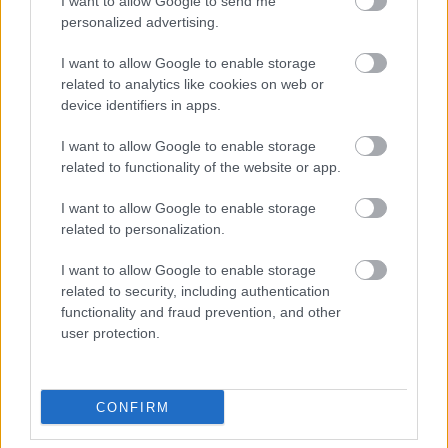
I want to allow Google to send me
Market Pass 2026: Ποιοι μπορούν να
personalized advertising.
πάρουν voucher έως 1.200 ευρώ
I want to allow Google to enable storage
related to analytics like cookies on web or
device identifiers in apps.
Τι σημαίνει η λέξη «αφερμάτιση»
I want to allow Google to enable storage
related to functionality of the website or app.
Τι σημαίνει η λέξη «προσόρμιση»
I want to allow Google to enable storage
related to personalization.
I want to allow Google to enable storage
related to security, including authentication
Κικίλιας Έρχονται 420 νέες
functionality and fraud prevention, and other
προσλήψεις στο Λιμενικό Σώμα
user protection.
CONFIRM
Tags