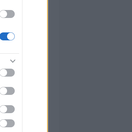
ς Google
ό το 2027
ο)
Ε, ΔΕ και