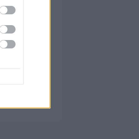
 το Β'