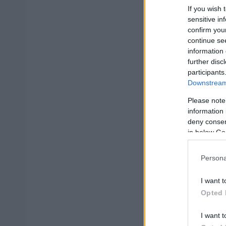
If you wish 
μεταξύ υποψηφίω
sensitive in
έμφαση στη γνωρ
confirm you
συμμετέχοντα.
continue se
information 
further disc
participants
Downstream 
ΑΣΕΠ: Πισ
Please note
information 
deny consent
in below Go
Persona
ΑΣΕΠ: Εξ 
μέρες
I want t
Opted 
I want t