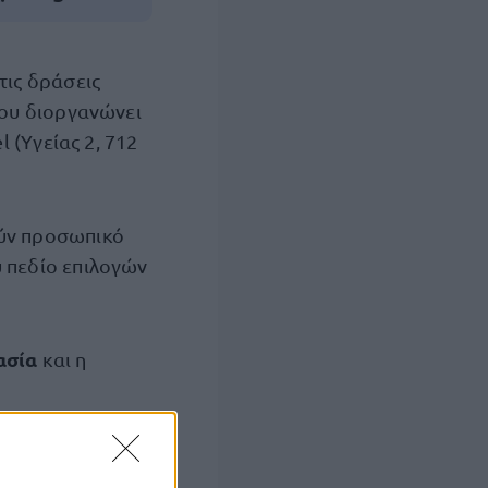
 τις δράσεις
που διοργανώνει
 (Υγείας 2, 712
ούν προσωπικό
ύ πεδίο επιλογών
ασία
και η
ς επικοινωνίας