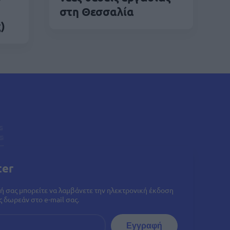
στη Θεσσαλία
)
ter
ή σας μπορείτε να λαμβάνετε την ηλεκτρονική έκδοση
 δωρεάν στο e-mail σας.