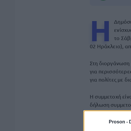
Η
Δημόσι
ενίσχυ
το Σάβ
02 Ηράκλειο), απ
Στη διοργάνωση
για περισσότερε
για πολίτες με δ
Η συμμετοχή είν
δήλωση συμμετοχ
https://www.even
Proson -
Η «Ημέρα Καριέρ