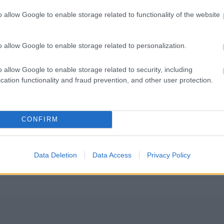
o allow Google to enable storage related to functionality of the website
o allow Google to enable storage related to personalization.
γραμματισμός προσλήψεων 2027 - Παρατείνεται
o allow Google to enable storage related to security, including
cation functionality and fraud prevention, and other user protection.
CONFIRM
Δωρεάν
Εκδήλωση
Θέσεις εργασίας
Κρήτη
Data Deletion
Data Access
Privacy Policy