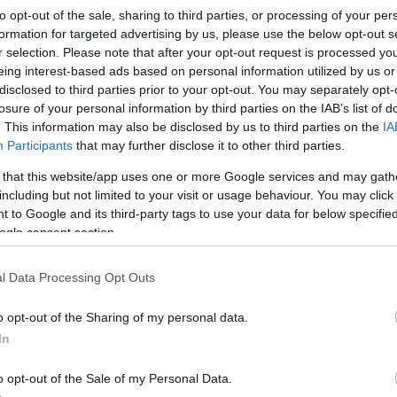
to opt-out of the sale, sharing to third parties, or processing of your per
χωρίς προκαθορισμένα ραντεβ
ν και επιχειρήσεων,
formation for targeted advertising by us, please use the below opt-out s
ιμία, τη συζήτηση και την παρουσίαση των δεξιοτήτω
r selection. Please note that after your opt-out request is processed y
eing interest-based ads based on personal information utilized by us or
disclosed to third parties prior to your opt-out. You may separately opt-
losure of your personal information by third parties on the IAB’s list of
. This information may also be disclosed by us to third parties on the
IA
Participants
that may further disclose it to other third parties.
τοποίηση Αγγλικών σε μόνο 2 ημέρες στα χέρια
 that this website/app uses one or more Google services and may gath
including but not limited to your visit or usage behaviour. You may click 
 to Google and its third-party tags to use your data for below specifi
ogle consent section.
l Data Processing Opt Outs
αποστάσεως η πιο Εύκολη Πιστοποίηση Υπολογι
o opt-out of the Sharing of my personal data.
In
o opt-out of the Sale of my Personal Data.