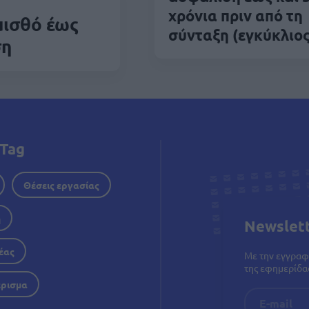
χρόνια πριν από τη
μισθό έως
σύνταξη (εγκύκλιος
ση
Tag
Θέσεις εργασίας
η
Newslet
έας
Με την εγγραφ
της εφημερίδας
έρισμα