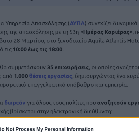
ΔΥΠΑ
α Υπηρεσία Απασχόλησης (
) συνεχίζει δυναμικά
Ημέρας Καριέρας
σης της απασχόλησης με τη 53η «
», 
βατο 28 Μαρτίου, στο ξενοδοχείο Aquila Atlantis Hotel
10:00 έως τις 18:00
ό τις
.
35 επιχειρήσεις
 θα συμμετάσχουν
, οι οποίες αναζητ
1.000
θέσεις εργασίας
ς από
, δημιουργώντας ένα ευρ
ιαφορετικό επαγγελματικό υπόβαθρο και εμπειρία.
δωρεάν
αναζητούν εργ
αι
για όλους τους πολίτες που
ής βρίσκεται στην ηλεκτρονική διεύθυνση:
tora.com/el/Events/imera-karieras-dypa-hraklio-2026
Do Not Process My Personal Information
ας» προσφέρει τη δυνατότητα άμεσης και προσωπική