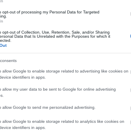
In
πρώτος όλες τις σημαντικές ειδήσεις.
to opt-out of processing my Personal Data for Targeted
 το proson.gr στα αποτελέσματα αναζήτησης τη
ing.
In
o opt-out of Collection, Use, Retention, Sale, and/or Sharing
ersonal Data that Is Unrelated with the Purposes for which it
lected.
Out
είς Ειδήσεις
consents
o allow Google to enable storage related to advertising like cookies on
 μισθός: Σενάριο για αύξηση στα 1.000 ευρώ απ
evice identifiers in apps.
o allow my user data to be sent to Google for online advertising
s.
.779 θέσεις εργασίας στο Δημόσιο (χωρίς πτυχί
to allow Google to send me personalized advertising.
o allow Google to enable storage related to analytics like cookies on
υς - Μυκηνών: 16 προσλήψεις απόφοιτων ΠΕ, Τ
evice identifiers in apps.