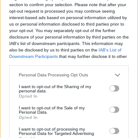
section to confirm your selection. Please note that after your
Δεκεμβρίου 2023)].
opt-out request is processed you may continue seeing
interest-based ads based on personal information utilized by
Μπορείτε να διαβάσετε ολόκληρη την προκήρυξη
us or personal information disclosed to third parties prior to
your opt-out. You may separately opt-out of the further
των θέσεων εργασίας, στον ακόλουθο ενεργό
disclosure of your personal information by third parties on the
ΕΔΩ
σύνδεσμο,
.
IAB’s list of downstream participants. This information may
also be disclosed by us to third parties on the
IAB’s List of
Downstream Participants
that may further disclose it to other
Επιμέλεια: Χρήστος Ψυχογυιός
third parties.
Please note that this website/app uses one or more Google
Personal Data Processing Opt Outs
services and may gather and store information including but
not limited to your visit or usage behaviour. You may click to
I want to opt-out of the Sharing of my
ΑΣΕΠ: Πιστοποίηση Αγγλικών σε
personal data.
grant or deny consent to Google and its third-party tags to
Opted In
μόνο 2 ημέρες στα χέρια σας
use your data for below specified purposes in below Google
consent section.
I want to opt-out of the Sale of my
Personal Data.
Opted In
I want to opt-out of processing my
Personal Data for Targeted Advertising.