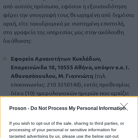
από αυτούς πρόσωπο, εφόσον η εξουσιοδότηση
φέρει την υπογραφή τους θεωρημένη από δημόσια
αρχή, είτε ταχυδρομικά με συστημένη επιστολή,
στα γραφεία της υπηρεσίας μας στην ακόλουθη
διεύθυνση:
Εφορεία Αρχαιοτήτων Κυκλάδων,
Eπαμεινώνδα 10, 10555 Αθήνα, υπόψιν κ.κ. Ι.
Αθανασόπουλου, Μ. Γιαννιώτη
(τηλ.
επικοινωνίας: 210 3250148), εντός προθεσμίας
δέκα (10) ημερολογιακών ημερών που αρχίζει
από την επομένη της καταχώρισης στο
Proson -
Do Not Process My Personal Information
διαδικτυακό κόμβο (ιστοσελίδα) της εφαρμογής
ΔΙΑΥΓΕΙΑ και του ΥΠΠΟ και της ανάρτησης της
If you wish to opt-out of the sale, sharing to third parties, or
ανακοίνωσης στον πίνακα ανακοινώσεων της
processing of your personal or sensitive information for
Υπηρεσίας [από (9 Δεκεμβρίου 2023) έως (18
targeted advertising by us, please use the below opt-out