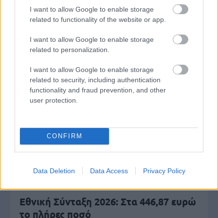
I want to allow Google to enable storage
Πυροσβεστική Σχολή: Νέος
related to functionality of the website or app.
κανονισμός για δόκιμους – Τι αλλάζει
σε διαμονή, σίτιση και πρακτική
I want to allow Google to enable storage
εκπαίδευση
related to personalization.
I want to allow Google to enable storage
related to security, including authentication
functionality and fraud prevention, and other
Σχολεία: 42 προσλήψεις καθαριστών
user protection.
στον Δήμο Ηγουμενίτσας
CONFIRM
ΑΣΕΠ: Οι τρεις επικρατέστεροι
υποψήφιοι για την ΑΕΜΥ
Data Deletion
Data Access
Privacy Policy
Εθνική Σύνταξη 2026: Στα 446,87 ευρώ
το πλήρες ποσό