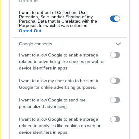
Opted In
ΑΣΕΠ: Εξ αποστάσεως η πιο Εύκολη
Πιστοποίηση Υπολογιστών σε 2
I want to opt-out of Collection, Use,
Retention, Sale, and/or Sharing of my
μέρες
Personal Data that Is Unrelated with the
Purposes for which it was collected.
Opted Out
Google consents
I want to allow Google to enable storage
Μάθε πρώτος όλες τις σημαντικές
related to advertising like cookies on web or
ειδήσεις.
device identifiers in apps.
Βάλε το proson.gr στα αποτελέσματα
αναζήτησης της Google
I want to allow my user data to be sent to
Google for online advertising purposes.
I want to allow Google to send me
personalized advertising.
Δημοφιλείς Ειδήσεις
I want to allow Google to enable storage
related to analytics like cookies on web or
device identifiers in apps.