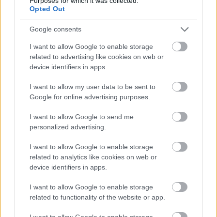
Purposes for which it was collected.
Opted Out
Google consents
I want to allow Google to enable storage
related to advertising like cookies on web or
ΑΣΕΠ: Πιστοποίηση Αγγλικών σε
device identifiers in apps.
μόνο 2 ημέρες στα χέρια σας
I want to allow my user data to be sent to
Google for online advertising purposes.
I want to allow Google to send me
personalized advertising.
ΑΣΕΠ: Εξ αποστάσεως η πιο Εύκολη
I want to allow Google to enable storage
Πιστοποίηση Υπολογιστών σε 2
related to analytics like cookies on web or
device identifiers in apps.
μέρες
I want to allow Google to enable storage
related to functionality of the website or app.
I want to allow Google to enable storage