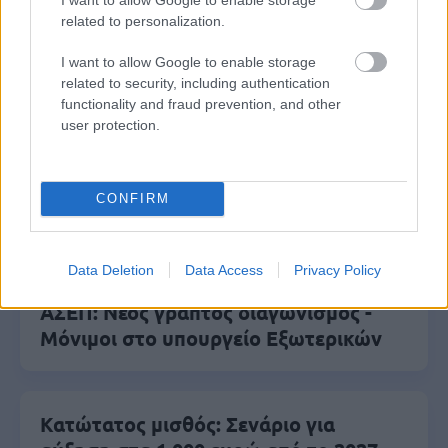
related to personalization.
Μάθε πρώτος όλες τις σημαντικές
ειδήσεις.
I want to allow Google to enable storage
Βάλε το proson.gr στα αποτελέσματα
related to security, including authentication
αναζήτησης της Google
functionality and fraud prevention, and other
user protection.
CONFIRM
Δημοφιλείς Ειδήσεις
Data Deletion
Data Access
Privacy Policy
ΑΣΕΠ: Νέος γραπτός διαγωνισμός -
Μόνιμοι στο υπουργείο Εξωτερικών
Κατώτατος μισθός: Σενάριο για