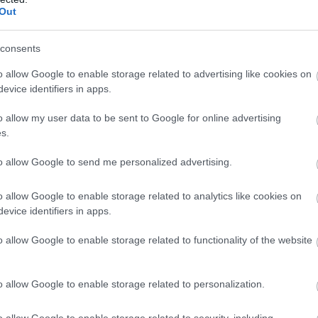
Out
ση χειρισμού Η/Υ
στα αντικείμενα: (1) επεξεργασία κ
φύλλα και (3) υπηρεσίες διαδικτύου.
consents
o allow Google to enable storage related to advertising like cookies on
 καταδικαστεί
σε οποιοδήποτε βαθμό
evice identifiers in apps.
νται
ως φυγόποινοι ή φυγόδικοι για τα παραπάνω αδι
o allow my user data to be sent to Google for online advertising
s.
 στερηθεί των πολιτικών τους δικαιωμάτων
, έστω κ
to allow Google to send me personalized advertising.
ορίστηκε για τη στέρησή τους.
o allow Google to enable storage related to analytics like cookies on
ύν υπό στερητική δικαστική συμπαράσταση
(πλήρη ή 
evice identifiers in apps.
ικαστική συμπαράσταση (πλήρη ή μερική), είτε υπό σ
ν.
o allow Google to enable storage related to functionality of the website
ν απολυθεί
από οποιοδήποτε φορέα κοινωνικής ασφάλ
o allow Google to enable storage related to personalization.
τίας πειθαρχικού παραπτώματος με απόφαση του αρμ
συμβουλίου, καθώς και να μην έχει καταγγελθεί η σύ
o allow Google to enable storage related to security, including