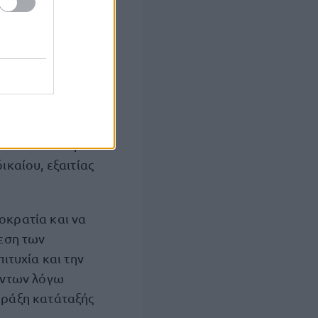
συμβατική
στοιχεία του
υθεί κατά
και από θέση
ικαίου, εξαιτίας
οκρατία και να
εση των
ιτυχία και την
όντων λόγω
πράξη κατάταξής