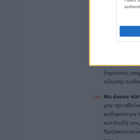
authenti
οποιοδήποτε 
συμπεριφορά 
ιδρύματος ή 
Να μην είναι
Να μην έχουν
περίπτωση απ
δημόσιας υπηρ
τέλεσης πει
Να έχουν πίσ
μην πρεσβεύο
καθηκόντων το
κατάταξή του
θρησκευτικών
του