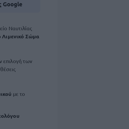
ς Google
είο Ναυτιλίας
ο Λιμενικό Σώμα
ην επιλογή των
 θέσεις
ικού
με το
χολόγου