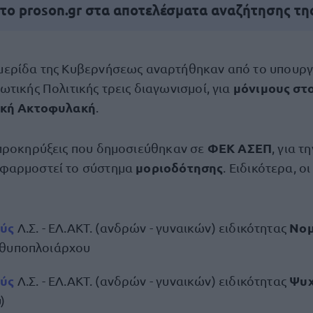
 το proson.gr στα αποτελέσματα αναζήτησης τη
μερίδα της Κυβερνήσεως αναρτήθηκαν από το υπουργ
μόνιμους στ
ωτικής Πολιτικής τρεις διαγωνισμοί, για
ική Ακτοφυλακή
.
ΦΕΚ ΑΣΕΠ
προκηρύξεις που δημοσιεύθηκαν σε
, για τ
μοριοδότησης
φαρμοστεί το σύστημα
. Ειδικότερα, οι
ούς
Νομ
Λ.Σ. - ΕΛ.ΑΚΤ. (ανδρών - γυναικών) ειδικότητας
νθυποπλοιάρχου
ούς
Ψυ
Λ.Σ. - ΕΛ.ΑΚΤ. (ανδρών - γυναικών) ειδικότητας
)