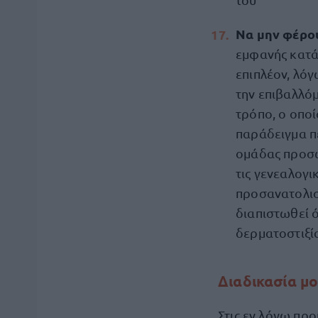
Να μην φέρο
εμφανής κατά 
επιπλέον, λόγ
την επιβαλλόμ
τρόπο, ο οποί
παράδειγμα π
ομάδας προσώ
τις γενεαλογι
προσανατολισ
διαπιστωθεί 
δερματοστιξία
Διαδικασία μ
Στις εν λόγω προ