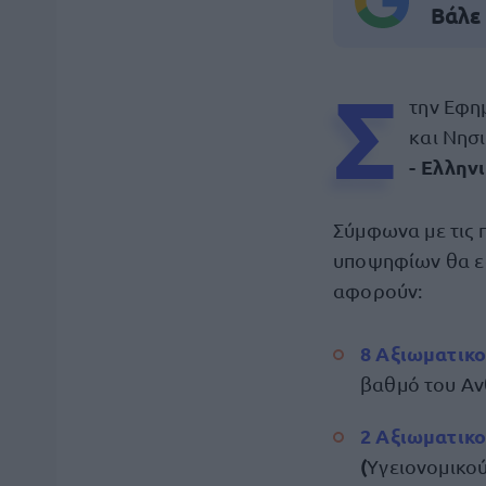
Βάλε
Σ
την Εφη
και Νησι
- Ελλην
Σύμφωνα με τις 
υποψηφίων θα ε
αφορούν:
8 Αξιωματικ
βαθμό του Α
2 Αξιωματικ
(
Υγειονομικού