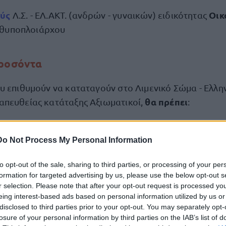
ούς
Οικ
Λ.Σ. - ΕΛ.ΑΚΤ. (ανδρών - γυναικών) ειδικότητας
νθυποπλοιάρχου
προσόντα
υ επιθυμούν να καταταγούν στο Λιμενικό Σώμα - Ελλη
θα πρέπει
πευθείας κατάταξης Αξιωματικοί,
:
πτυχιούχοι τμημάτων Νομικής ή Ψυχολογίας ή 
τες
Do Not Process My Personal Information
ανάλογα με την προκήρυξη) Ανώτατων Εκπαιδευτικών
εν λόγω πτυχιούχοι έχουν δικαίωμα συμμετοχής στο δι
to opt-out of the sale, sharing to third parties, or processing of your per
απτυχιακό
τίτλο σπουδών ή διδακτορικό δίπλωμα στα
formation for targeted advertising by us, please use the below opt-out s
r selection. Please note that after your opt-out request is processed y
eing interest-based ads based on personal information utilized by us or
disclosed to third parties prior to your opt-out. You may separately opt-
νες πολίτες
, εγγεγραμμένοι στα Μητρώα ή Δημοτολό
losure of your personal information by third parties on the IAB’s list of