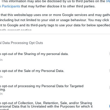
. This information may also be disclosed by us to third parties on the
IA
 υπερβεί το 35ο έτος της ηλικίας τους
, όριο που θεω
Participants
that may further disclose it to other third parties.
 την 31η Δεκεμβρίου 2024, ήτοι να έχουν γεννηθεί α
 that this website/app uses one or more Google services and may gath
αγενέστερα.
including but not limited to your visit or usage behaviour. You may click 
 to Google and its third-party tags to use your data for below specifi
 έχουν εκπληρώσει ή να εκπληρώνουν τις στρατιωτι
ogle consent section.
ή να βρίσκονται νόμιμα εκτός στρατεύματος. Δεν έχο
l Data Processing Opt Outs
το διαγωνισμό όσοι για λόγους συνείδησης αρνούνται
τις στρατιωτικές τους υποχρεώσεις
o opt-out of the Sharing of my personal data.
In
τουλάχιστον 1,70 μ
οψήφιοι πρέπει να έχουν ανάστημα
λάχιστον 1,63 μ.,
αμφότεροι χωρίς υποδήματα.
o opt-out of the Sale of my Personal Data.
In
ιονομικώς κατάλληλοι
(σωματικής ικανότητας πρώτη
to opt-out of processing my Personal Data for Targeted
ing.
In
λάχιστον καλή γνώση
(Β2) της αγγλικής ή γαλλικής ή 
o opt-out of Collection, Use, Retention, Sale, and/or Sharing
ersonal Data that Is Unrelated with the Purposes for which it
πανικής γλώσσας.
lected.