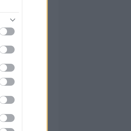
ειμένων, (2)
κήματα.
αι αν έχει λήξει
μερική) είτε υπό
υνδυασμό των δύο
ισης ή το
όδιου
μβαση επίσης από