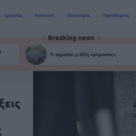
Εργασία
Πολιτική
Οικονομία
Προσλήψεις
Συντάξεις
Breaking news
ι
Τι σημαίνει η λέξη «ρίψασπις»
ξεις
ς