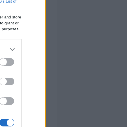
B’s List of
ρείται ότι
πό 01-01-
er and store
to grant or
ed purposes
κές τους
υν δικαίωμα
 να
. και οι
ς κατηγορίας
γερμανικής ή