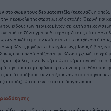
υν στο σώμα τους δερματοστιξία
τατουάζ
(
), η οποία
την περιβολή της στρατιωτικής στολής (θερινή και χε
ω του είδους των περιεχομένων σε αυτή απεικονίσεων,
ενη από το Σύνταγμα ουδετερότητά τους, είτε προκαλ
ος δεν συνάδει με την ιδιότητα και τα καθήκοντά τους,
εριλαμβάνει, μηνύματα διακρίσεων, μίσους ή βίας κα
πων, που προσδιορίζονται με βάση τη φυλή, το χρώμα
κές καταβολές, την εθνική ή εθνοτική καταγωγή, το σ
μό, την ταυτότητα φύλου ή την αναπηρία. Εάν υποψή
ότι, κατά παράβαση των οριζομένων στο προηγούμενο
 (τατουάζ), θα αποκλείεται του διαγωνισμού.
οριοδότησης
γνώση της ξένης γλώσσας
κηρύξεις, μοριοδοτείται η