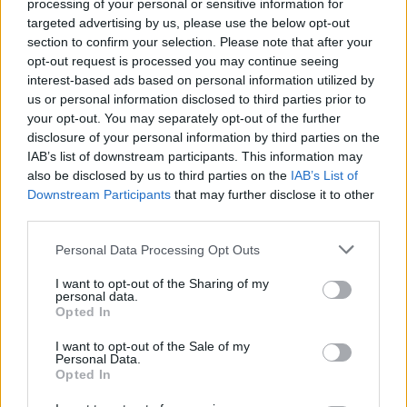
Η προθεσμία υποβολής αιτήσεων ξεκινάει αύριο
processing of your personal or sensitive information for
targeted advertising by us, please use the below opt-out
Τετάρτη, 11 Ιουνίου 2025 και λήγει την
section to confirm your selection. Please note that after your
Παρασκευή, 20 Ιουνίου 2025.
opt-out request is processed you may continue seeing
interest-based ads based on personal information utilized by
us or personal information disclosed to third parties prior to
ΕΔΩ
Δείτε
την προκήρυξη.
your opt-out. You may separately opt-out of the further
disclosure of your personal information by third parties on the
IAB’s list of downstream participants. This information may
Μείνετε συντονισμένοι στο Proson.gr ώστε να
also be disclosed by us to third parties on the
IAB’s List of
προσλήψεις σε
ενημερώνεστε πρώτοι για όλες τις
Downstream Participants
that may further disclose it to other
δήμους.
third parties.
Please note that this website/app uses one or more Google
Personal Data Processing Opt Outs
services and may gather and store information including but
not limited to your visit or usage behaviour. You may click to
I want to opt-out of the Sharing of my
personal data.
ΑΣΕΠ: Πιστοποίηση Αγγλικών σε
grant or deny consent to Google and its third-party tags to
Opted In
μόνο 2 ημέρες στα χέρια σας
use your data for below specified purposes in below Google
consent section.
I want to opt-out of the Sale of my
Personal Data.
Opted In