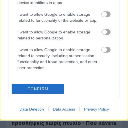
device identifiers in apps.
I want to allow Google to enable storage
ΟΠΕΚΑ: Μηνιαίο επίδομα έως 210
related to functionality of the website or app.
ευρώ - Πώς θα τα πάρετε
I want to allow Google to enable storage
related to personalization.
Τι σημαίνει η λέξη «σιγαλός»
I want to allow Google to enable storage
related to security, including authentication
functionality and fraud prevention, and other
user protection.
Προσωπικός Βοηθός: Ανοίγουν οι
αιτήσεις στις 24 Αυγούστου – Τι
CONFIRM
αλλάζει στο πρόγραμμα
Data Deletion
Data Access
Privacy Policy
Σωφρονιστικά καταστήματα: 416
προσλήψεις χωρίς πτυχίο - Πού κάνετε