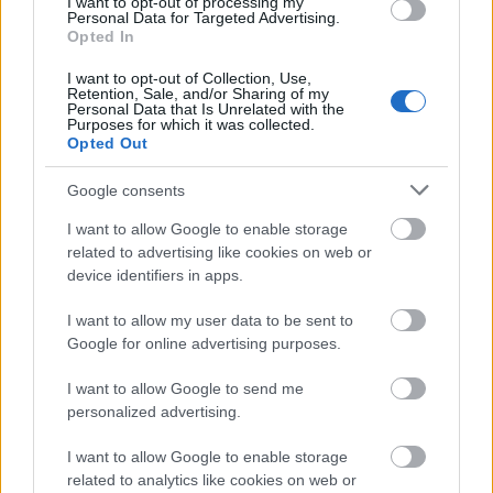
I want to opt-out of processing my
Personal Data for Targeted Advertising.
Opted In
ΑΣΕΠ: Εξ αποστάσεως η πιο Εύκολη
I want to opt-out of Collection, Use,
Πιστοποίηση Υπολογιστών σε 2
Retention, Sale, and/or Sharing of my
Personal Data that Is Unrelated with the
μέρες
Purposes for which it was collected.
Opted Out
Google consents
I want to allow Google to enable storage
Μάθε πρώτος όλες τις σημαντικές
related to advertising like cookies on web or
ειδήσεις.
device identifiers in apps.
Βάλε το proson.gr στα αποτελέσματα
I want to allow my user data to be sent to
αναζήτησης της Google
Google for online advertising purposes.
I want to allow Google to send me
personalized advertising.
Δημοφιλείς Ειδήσεις
I want to allow Google to enable storage
related to analytics like cookies on web or