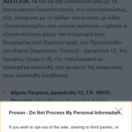
ΑΣΕΠ ΣΟΧ. 12
και να την υποβάλουν μαζί με τα
απαιτούμενα δικαιολογητικά, είτε αυτοπροσώπως,
είτε, σύμφωνα με το άρθρο του proson, με άλλο
εξουσιοδοτημένο από αυτούς πρόσωπο, εφόσον η
εξουσιοδότηση φέρει την υπογραφή τους
θεωρημένη από δημόσια αρχή, στο Πρωτόκολλο
του Δήμου (Δημαρχείο Πειραιά – Δραγάτση 12, 1ος
όροφος, Γραφείο 8), είτε ταχυδρομικά με
συστημένη επιστολή, στα γραφεία της υπηρεσίας,
στην ακόλουθη διεύθυνση:
Δήμος Πειραιά, Δραγάτση 12, Τ.Κ.18535,
Πειραιάς
, απευθύνοντάς την στο Τμήμα
Προσωπικού Ι.Δ.Ο.Χ., 6ος όροφος, Γραφείο 12,
Proson -
Do Not Process My Personal Information
υπόψη κας Πετράτου Αγγελικής (213 2022267).
If you wish to opt-out of the sale, sharing to third parties, or