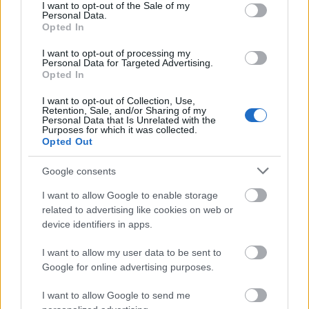
Μάθε πρώτος όλες τις σημαντικές
consent section.
I want to opt-out of the Sale of my
Personal Data.
ειδήσεις.
Opted In
Βάλε το proson.gr στα αποτελέσματα
αναζήτησης της Google
I want to opt-out of processing my
Personal Data for Targeted Advertising.
Opted In
I want to opt-out of Collection, Use,
Retention, Sale, and/or Sharing of my
Personal Data that Is Unrelated with the
Purposes for which it was collected.
Δημοφιλείς Ειδήσεις
Opted Out
Google consents
I want to allow Google to enable storage
ΑΣΕΠ: Αυτές είναι οι δύο επόμενες
related to advertising like cookies on web or
προκηρύξεις «μαμούθ» (με μόρια)
device identifiers in apps.
I want to allow my user data to be sent to
Google for online advertising purposes.
ΑΣΕΠ: Νέος γραπτός διαγωνισμός -
Μόνιμοι στο υπουργείο Εξωτερικών
I want to allow Google to send me