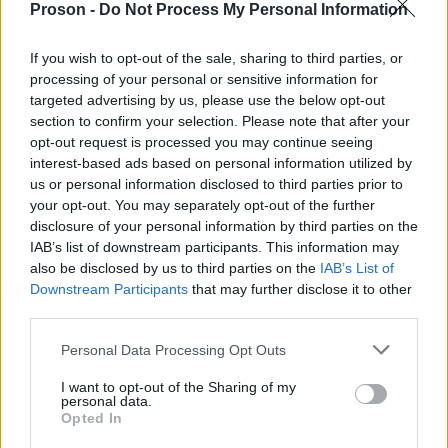
ΕΔΩ
εργασίας,
.
Proson -
Do Not Process My Personal Information
If you wish to opt-out of the sale, sharing to third parties, or
processing of your personal or sensitive information for
targeted advertising by us, please use the below opt-out
ΑΣΕΠ: Πιστοποίηση Αγγλικών σε
section to confirm your selection. Please note that after your
μόνο 2 ημέρες στα χέρια σας
opt-out request is processed you may continue seeing
interest-based ads based on personal information utilized by
us or personal information disclosed to third parties prior to
your opt-out. You may separately opt-out of the further
disclosure of your personal information by third parties on the
IAB’s list of downstream participants. This information may
also be disclosed by us to third parties on the
IAB’s List of
ΑΣΕΠ: Εξ αποστάσεως η πιο Εύκολη
Downstream Participants
that may further disclose it to other
Πιστοποίηση Υπολογιστών σε 2
third parties.
μέρες
Please note that this website/app uses one or more Google
Personal Data Processing Opt Outs
services and may gather and store information including but
not limited to your visit or usage behaviour. You may click to
I want to opt-out of the Sharing of my
personal data.
grant or deny consent to Google and its third-party tags to
Opted In
use your data for below specified purposes in below Google