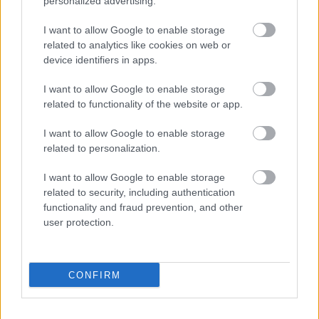
personalized advertising.
I want to allow Google to enable storage
ΔΥΠΑ: 1.000 προσλήψεις με μισθό έως
related to analytics like cookies on web or
device identifiers in apps.
1.250€ - Πού θα κάνετε αίτηση
I want to allow Google to enable storage
related to functionality of the website or app.
Κατώτατος μισθός: Σενάριο για
I want to allow Google to enable storage
αύξηση στα 1.000 ευρώ από το 2027
related to personalization.
I want to allow Google to enable storage
related to security, including authentication
functionality and fraud prevention, and other
Tags
user protection.
Προσλήψεις σε Δήμους
Θέσεις εργασίας
CONFIRM
Προσλήψεις