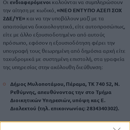
ενδιαφερόμενοι
Οι
καλούνται να συμπληρώσουν
«ΝΕΟ ΕΝΤΥΠΟ ΑΣΕΠ ΣΟΧ
την αίτηση με κωδικό,
2ΔΕ/ΥΕ»
και να την υποβάλουν μαζί με τα
απαιτούμενα δικαιολογητικά, είτε αυτοπροσώπως,
είτε με άλλο εξουσιοδοτημένο από αυτούς
πρόσωπο, εφόσον η εξουσιοδότηση φέρει την
υπογραφή τους θεωρημένη από δημόσια αρχή είτε
ταχυδρομικά με συστημένη επιστολή, στα γραφεία
της υπηρεσίας στην ακόλουθη διεύθυνση:
Δήμος Μυλοποτάμου, Πέραμα, ΤΚ 740 52, Ν.
Ρεθύμνης, απευθύνοντας την στο Τμήμα
Διοικητικών Υπηρεσιών, υπόψη κας Ε.
Διαλεκτού (τηλ. επικοινωνίας: 2834340302).
Διαβάστε ολόκληρη την προκήρυξη των θέσεων