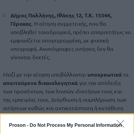
Δήμος Παλλήνης, Ιθάκης 12, Τ.Κ. 15344,
Γέρακας
. Η αίτηση συμμετοχής, που θα
υποβληθεί ταχυδρομικά, πρέπει απαραιτήτως να
εμφανίζεται υπογεγραμμένη, με φυσική
υπογραφή. Ανυπόγραφες αιτήσεις δεν θα
γίνονται δεκτές.
υποχρεωτικά
Μαζί με την αίτηση υποβάλλονται
τα
απαιτούμενα δικαιολογητικά
για την απόδειξη
των προσόντων, των λοιπών ιδιοτήτων τους και
της εμπειρίας τους. Διόρθωση ή συμπλήρωση των
αιτήσεων καθώς και αντικατάσταση ή κατάθεση
επιπλέον δικαιολογητικών, επιτρέπεται μόνο μέχρι
τη λήξη της προθεσμίας υποβολής των αιτήσεων
Proson -
Do Not Process My Personal Information
συμμετοχής στη διαδικασία επιλογής. Ειδικά για την