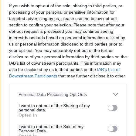
If you wish to opt-out of the sale, sharing to third parties, or
απόδειξη της εμπειρίας τους, οι υποψήφιοι
processing of your personal or sensitive information for
οφείλουν να προσκομίσουν βεβαίωση του χρόνου
targeted advertising by us, please use the below opt-out
εμπειρίας από την οικεία υπηρεσία όπου και
section to confirm your selection. Please note that after your
opt-out request is processed you may continue seeing
απασχολήθηκαν.
interest-based ads based on personal information utilized by
us or personal information disclosed to third parties prior to
Η προθεσμία υποβολής αιτήσεων ξεκινάει
your opt-out. You may separately opt-out of the further
disclosure of your personal information by third parties on the
Δευτέρα, 14 Ιουλίου 2025
τη
και λήγει την
IAB’s list of downstream participants. This information may
Παρασκευή, 25 Ιουλίου 2025.
also be disclosed by us to third parties on the
IAB’s List of
Downstream Participants
that may further disclose it to other
third parties.
ΕΔΩ
Δείτε
την προκήρυξη.
Please note that this website/app uses one or more Google
Personal Data Processing Opt Outs
services and may gather and store information including but
not limited to your visit or usage behaviour. You may click to
I want to opt-out of the Sharing of my
personal data.
grant or deny consent to Google and its third-party tags to
ΑΣΕΠ: Πιστοποίηση Αγγλικών σε
Opted In
use your data for below specified purposes in below Google
μόνο 2 ημέρες στα χέρια σας
consent section.
I want to opt-out of the Sale of my
Personal Data.