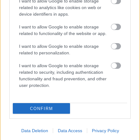
I want to allow Google to enable storage
Δημοφιλείς Ειδήσεις
related to analytics like cookies on web or
device identifiers in apps.
I want to allow Google to enable storage
related to functionality of the website or app.
Πυροσβεστική Σχολή: Νέος
κανονισμός για δόκιμους – Τι αλλάζει
I want to allow Google to enable storage
σε διαμονή, σίτιση και πρακτική
related to personalization.
εκπαίδευση
I want to allow Google to enable storage
related to security, including authentication
functionality and fraud prevention, and other
Σχολεία: 42 προσλήψεις καθαριστών
user protection.
στον Δήμο Ηγουμενίτσας
CONFIRM
ΑΣΕΠ: Οι τρεις επικρατέστεροι
υποψήφιοι για την ΑΕΜΥ
Data Deletion
Data Access
Privacy Policy