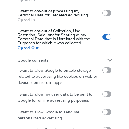
Opted In
I want to opt-out of processing my
Personal Data for Targeted Advertising.
Opted In
ΑΣΕΠ: Εξ αποστάσεως η πιο Εύκολη
I want to opt-out of Collection, Use,
Retention, Sale, and/or Sharing of my
Πιστοποίηση Υπολογιστών σε 2
Personal Data that Is Unrelated with the
μέρες
Purposes for which it was collected.
Opted Out
Google consents
I want to allow Google to enable storage
related to advertising like cookies on web or
Μάθε πρώτος όλες τις σημαντικές
device identifiers in apps.
ειδήσεις.
Βάλε το proson.gr στα αποτελέσματα
I want to allow my user data to be sent to
αναζήτησης της Google
Google for online advertising purposes.
I want to allow Google to send me
personalized advertising.