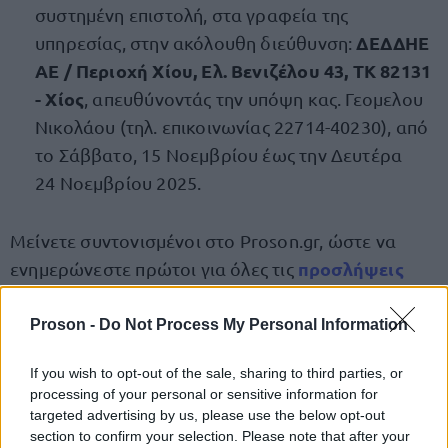
συστημένη επιστολή, στα γραφεία της
ΔΕΔΔΗΕ
υπηρεσίας, στην ακόλουθη διεύθυνση:
ΑΕ / Περιοχή Χίου, Ελ. Βενιζέλου 43, ΤΚ 82131
- Χίος
, απευθύνοντάς την υπόψη κας. Γεομελου
Νικολάου (τηλ. επικοινωνίας 22714-40230), από
το Σάββατο, 15 Νοεμβρίου έως την Δευτέρα
24 Νοεμβρίου 2025.
Μείνετε συντονισμένοι στο Proson.gr, ώστε να
προσλήψεις
ενημερώνεστε πρώτοι για όλες τις
στο Δημόσιο
.
Proson -
Do Not Process My Personal Information
ΕΔΩ
ΕΔΩ
ΕΔΩ
Οι προκηρύξεις
,
και
.
If you wish to opt-out of the sale, sharing to third parties, or
processing of your personal or sensitive information for
targeted advertising by us, please use the below opt-out
Κάντε εύκολα την αίτηση σας με
section to confirm your selection. Please note that after your