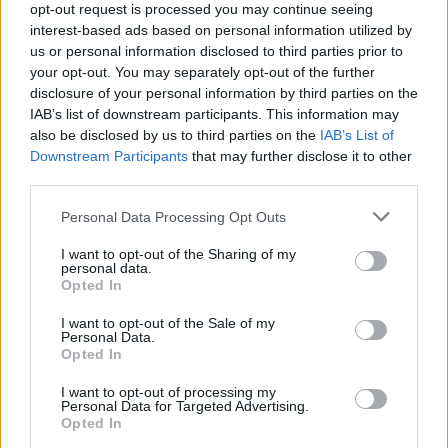
τη βοήθεια του Proson.gr
opt-out request is processed you may continue seeing
interest-based ads based on personal information utilized by
us or personal information disclosed to third parties prior to
Proson.gr
Το γραφείο αιτήσεων του
your opt-out. You may separately opt-out of the further
αναλαμβάνει κάθε χρόνο να κάνει την
disclosure of your personal information by third parties on the
αίτηση
χιλιάδες
σε
ενδιαφερόμενους
IAB’s list of downstream participants. This information may
also be disclosed by us to third parties on the
IAB’s List of
εργασία
δημόσιο
που αναζητούν
στο
.
Downstream Participants
that may further disclose it to other
third parties.
εξειδικευμένα στελέχη
Τα
που
Please note that this website/app uses one or more Google
Personal Data Processing Opt Outs
απαρτίζουν την ομάδα αναλαμβάνουν να
services and may gather and store information including but
σας κάνουν την αίτηση εύκολα και
not limited to your visit or usage behaviour. You may click to
I want to opt-out of the Sharing of my
personal data.
διαβάζουν αναλυτικά
γρήγορα καθώς
grant or deny consent to Google and its third-party tags to
Opted In
use your data for below specified purposes in below Google
τις προκηρύξεις
και σας καθοδηγούν στο
consent section.
I want to opt-out of the Sale of my
τι χαρτιά χρειάζονται.
Personal Data.
Opted In
Είτε για μόνιμο, είτε για εποχικό
I want to opt-out of processing my
προσωπικό το γραφείο μας αναλαμβάνει
Personal Data for Targeted Advertising.
Opted In
ΧΩΡΙΣ ΛΑΘΗ,
να σας κάνει την αίτηση