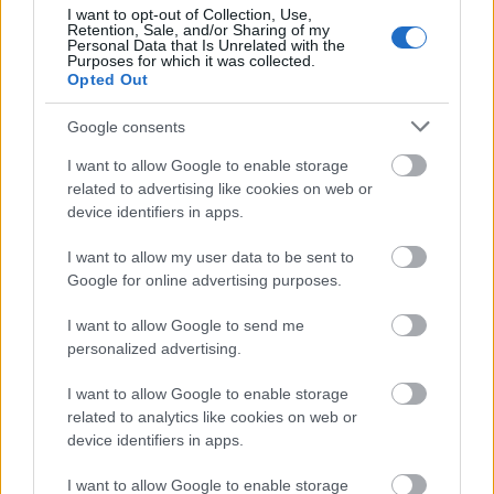
έγκυρα
έγκαιρα
«κλειδώσετε»
I want to opt-out of Collection, Use,
και
για να
Retention, Sale, and/or Sharing of my
πρόσληψη ή τον διορισμό.
Personal Data that Is Unrelated with the
την
Purposes for which it was collected.
Opted Out
Κάθε χρόνο περισσότεροι από 10.000
Google consents
υποψήφιοι εμπιστεύονται το Proson.gr
για την αίτηση τους!
I want to allow Google to enable storage
related to advertising like cookies on web or
device identifiers in apps.
εδώ
Δήλωσε ενδιαφέρον
I want to allow my user data to be sent to
Google for online advertising purposes.
ΑΣΕΠ: Πιστοποίηση Αγγλικών σε
I want to allow Google to send me
μόνο 2 ημέρες στα χέρια σας
personalized advertising.
I want to allow Google to enable storage
related to analytics like cookies on web or
device identifiers in apps.
I want to allow Google to enable storage