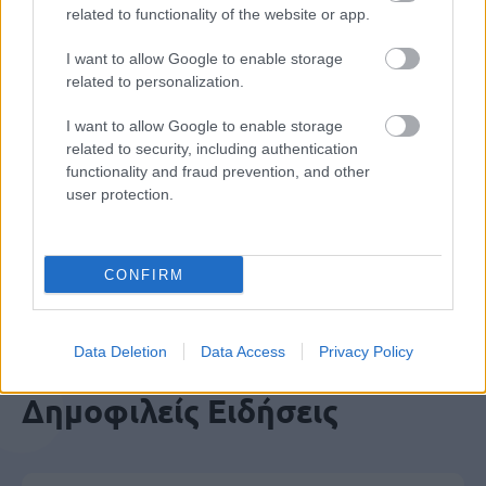
ΑΣΕΠ: Εξ αποστάσεως η πιο Εύκολη
related to functionality of the website or app.
Πιστοποίηση Υπολογιστών σε 2
I want to allow Google to enable storage
μέρες
related to personalization.
I want to allow Google to enable storage
related to security, including authentication
functionality and fraud prevention, and other
Μάθε πρώτος όλες τις σημαντικές
user protection.
ειδήσεις.
Βάλε το proson.gr στα αποτελέσματα
αναζήτησης της Google
CONFIRM
Data Deletion
Data Access
Privacy Policy
Δημοφιλείς Ειδήσεις