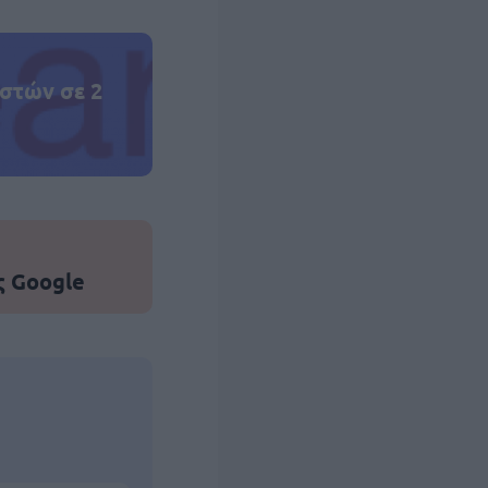
στών σε 2
ς Google