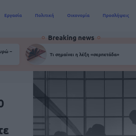
Εργασία
Πολιτική
Οικονομία
Προσλήψεις
Συντάξεις
Breaking news
ευρώ –
Τι σημαίνει η λέξη «σερπετάδα»
0
τε