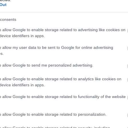
Τετάρτη 10 Δεκεμβρίου
25
Out
Δευτέρα 15 Δεκεμβρίου
3
consents
 του Κράτους
Κυριακή 12 Ιανουαρίου
10
o allow Google to enable storage related to advertising like cookies on
evice identifiers in apps.
μένοι στο Proson.gr για να ενημερώνεστε πρώτοι για 
o allow my user data to be sent to Google for online advertising
 Δημόσιο
.
s.
to allow Google to send me personalized advertising.
άντε εύκολα την αίτηση σας με τη βοήθεια 
o allow Google to enable storage related to analytics like cookies on
Proson.gr
evice identifiers in apps.
o allow Google to enable storage related to functionality of the website
Proson.gr
είο αιτήσεων του
αναλαμβάνει κάθε χρόνο 
αίτηση
χιλιάδες
την
σε
ενδιαφερόμενους που
εργασία
δημόσιο
αναζητούν
στο
.
o allow Google to enable storage related to personalization.
o allow Google to enable storage related to security, including