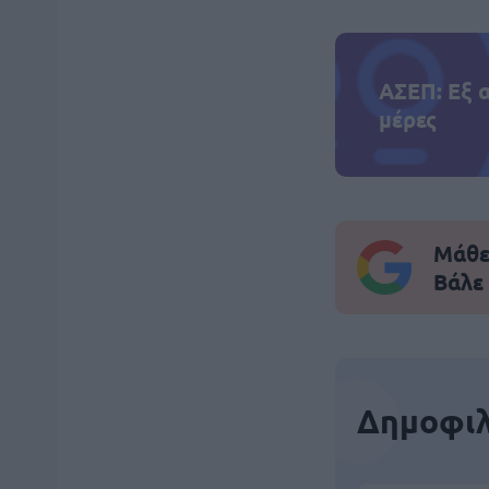
ΑΣΕΠ: Εξ 
μέρες
Μάθε 
Βάλε
Δημοφιλ