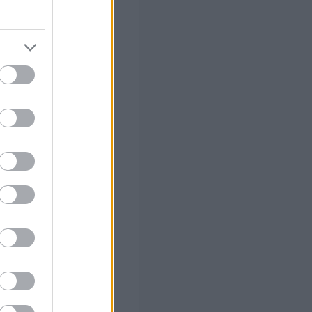
2
όλες τις
του
να κάνει