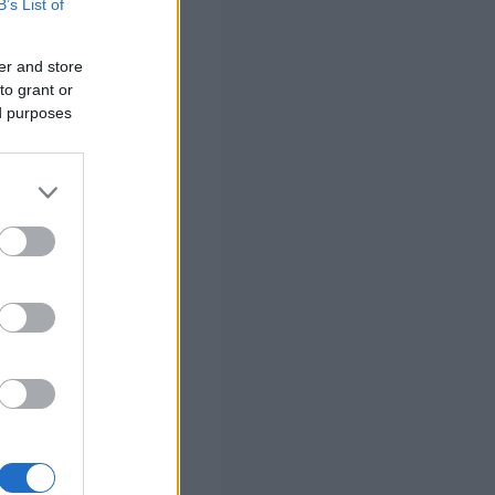
B’s List of
er and store
to grant or
ed purposes
5
1