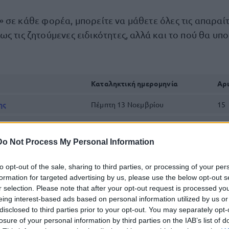
» σε κάθε φορέα, μπορείτε να μάθετε όλες τις απαραί
ς τις ζητούμενες ειδικότητες, αλλά και το πού θα υπ
Καταληκτική ημερομηνία
Αρ
ης
Πέμπτη 13 Νοεμβρίου
15
Δευτέρα 17 Νοεμβρίου
20
Do Not Process My Personal Information
Δευτέρα 17 Νοεμβρίου
5
to opt-out of the sale, sharing to third parties, or processing of your per
Δευτέρα 17 Νοεμβρίου
4
formation for targeted advertising by us, please use the below opt-out s
ικό Μουσείο
Δευτέρα 17 Νοεμβρίου
55
r selection. Please note that after your opt-out request is processed y
eing interest-based ads based on personal information utilized by us or
Τετάρτη 19 Νοεμβρίου
13
disclosed to third parties prior to your opt-out. You may separately opt-
losure of your personal information by third parties on the IAB’s list of