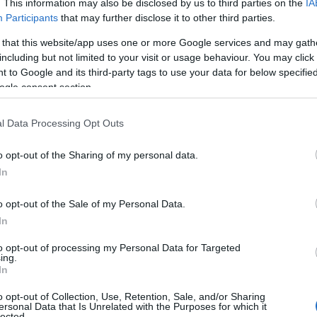
Πέμπτη 20 Νοεμβρίου
5
. This information may also be disclosed by us to third parties on the
IA
Participants
that may further disclose it to other third parties.
μα
Παρασκευή 21 Νοεμβρίου
15
 that this website/app uses one or more Google services and may gath
including but not limited to your visit or usage behaviour. You may click 
μα
Παρασκευή 21 Νοεμβρίου
45
 to Google and its third-party tags to use your data for below specifi
ogle consent section.
Δευτέρα 24 Νοεμβρίου
12
Δευτέρα 24 Νοεμβρίου
28
l Data Processing Opt Outs
Δευτέρα 24 Νοεμβρίου
80
o opt-out of the Sharing of my personal data.
In
Τρίτη 25 Νοεμβρίου
14
o opt-out of the Sale of my Personal Data.
Κυριακή 30 Νοεμβρίου
14
In
Δευτέρα 1 Δεκεμβρίου
7
to opt-out of processing my Personal Data for Targeted
ing.
Παρασκευή 5 Δεκεμβρίου
55
In
Παρασκευή 5 Δεκεμβρίου
40
o opt-out of Collection, Use, Retention, Sale, and/or Sharing
ersonal Data that Is Unrelated with the Purposes for which it
lected.