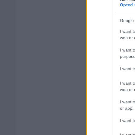
ΑΣΕΠ 6Κ/2025
Opted 
Λιμενικό
Google 
Νομικό Συμβούλιο
I want t
web or d
Μείνετε συντονισ
I want t
προσλήψεις στο
purpose
I want 
Κ
I want t
web or d
I want t
Το γραφ
or app.
I want t
I want t