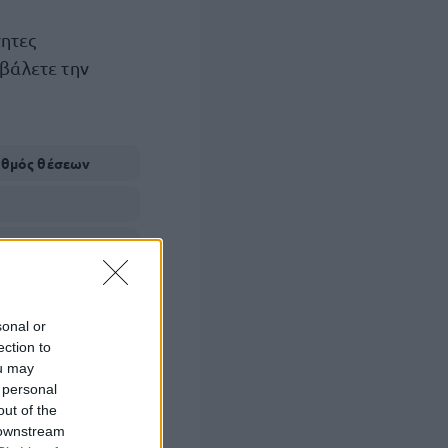
τητες
οβάλετε την
ιθμός θέσεων
sonal or
ection to
ou may
 personal
out of the
 downstream