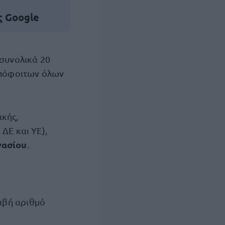
ς Google
 συνολικά 20
απόφοιτων όλων
ακής,
ΔΕ και ΥΕ),
νασίου
.
ριβή αριθμό