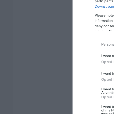
Δήμος Καλλιθέας
participants
Downstream 
Πυροσβεστικό Σώ
Please note
information 
Πυροσβεστικό Σώ
deny consent
in below Go
Δήμος Βόλου
ΔΕΔΔΗΕ
Persona
Δήμος Βόλου
I want t
Opted 
ΕΑΒ
I want t
ΑΔΜΗΕ
Opted 
ΤΕΚΑ
I want 
Advertis
ΕΣΥ
Opted 
Δήμος Θάσου
I want t
of my P
was col