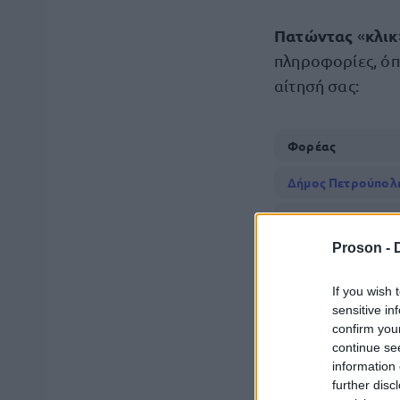
Πατώντας
κλικ
«
πληροφορίες, όπω
αίτησή σας:
Φορέας
Δήμος Πετρούπολ
Δήμος Κιλκίς
Proson -
Αστυνομία
If you wish 
Δήμος Βόλου
sensitive in
Εθνικό Αρχαιολογ
confirm you
continue se
Δήμος Φυλής
information 
further disc