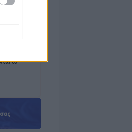
άνουν να
ναλυτικά
νται.
αλαμβάνει
α
για
νται το
 σας