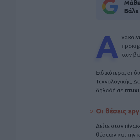
Μάθε 
Βάλε
Α
νακοι
προκηρ
των βα
Ειδικότερα, οι 
Τεχνολογικής, Δε
πτυχι
δηλαδή σε
Οι θέσεις ερ
Δείτε στον πίνακ
θέσεων και την 