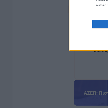
εξειδ
Τα
authenti
σας κάνο
τις 
Είτε για
να 
Κάθε χ
ΑΣΕΠ: Πισ