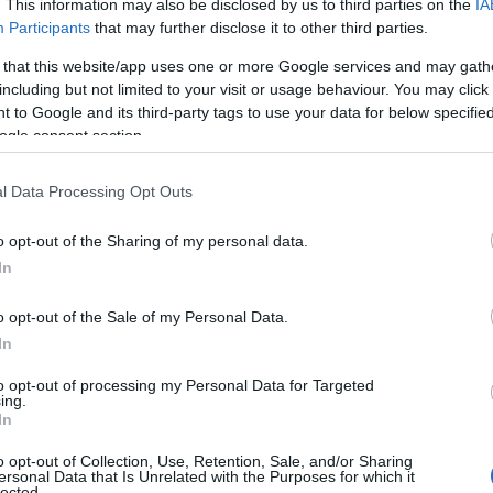
. This information may also be disclosed by us to third parties on the
IA
ποψηφίους όσο και σε εργαζόμενους που επιθυμούν ε
Participants
that may further disclose it to other third parties.
ικήσουν μία μόνιμη θέση στο δικαστικό σύστημα.
 that this website/app uses one or more Google services and may gath
including but not limited to your visit or usage behaviour. You may click 
νεαρής
πρόβλεψη ανοίγει τον δρόμο και σε άτομα
είτ
 to Google and its third-party tags to use your data for below specifi
ogle consent section.
ικίας
που αναζητούν σταθερή εργασία στο Δημόσιο, μ
λόγησης μέσω γραπτού διαγωνισμού.
l Data Processing Opt Outs
η την ύλη και την προετοιμασία
o opt-out of the Sharing of my personal data.
In
ς οργανισμός goLearn
περισσότερες
, ο φορέας με τις
o opt-out of the Sale of my Personal Data.
ωνισμούς ΕΣΔΙ
έχει ανεβάσει όλη την ύλη μαζί με την
In
οίωσης σε πλατφόρμα
to opt-out of processing my Personal Data for Targeted
ing.
κλειδώσετε την 
In
μένο πρόγραμμα του οργανισμού θα
o opt-out of Collection, Use, Retention, Sale, and/or Sharing
ersonal Data that Is Unrelated with the Purposes for which it
ι ο μεγαλύτερος φορέας μοριοδότησης
και προετοιμ
lected.