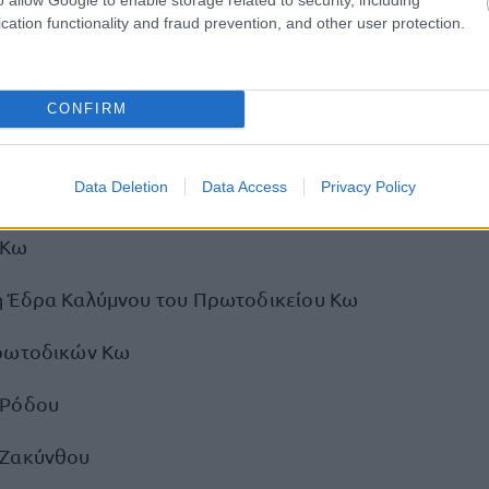
cation functionality and fraud prevention, and other user protection.
Πρωτοδικών Αθηνών
 Έδρα Πόρου Πρωτοδικείου Πειραιά
CONFIRM
Μυτιλήνης
Data Deletion
Data Access
Privacy Policy
 Έδρα Λήμνου Πρωτοδικείου Μυτιλήνης
 Κω
 Έδρα Καλύμνου του Πρωτοδικείου Κω
Πρωτοδικών Κω
 Ρόδου
 Ζακύνθου