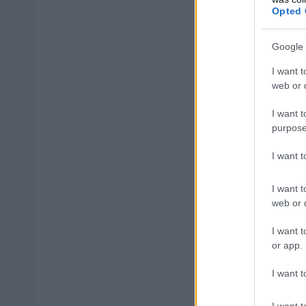
Opted 
για το δημόσιο 
Google 
Η κατανομή 
I want t
web or d
Οι νέοι δικαστι
I want t
purpose
Πρωτοδικείο 
I want 
Εφετείο Πειρ
I want t
Εισαγγελία Ε
web or d
Εισαγγελία Π
I want t
or app.
Εφετείο Αθη
I want t
Πρωτοδικείο
I want t