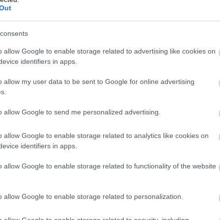
Out
στην Ελλάδα
consents
των θέσεων
o allow Google to enable storage related to advertising like cookies on
evice identifiers in apps.
εξής δικαστήρια
κοί γραμματείς θα εργαστούν στα
:
o allow my user data to be sent to Google for online advertising
s.
Πειραιά
to allow Google to send me personalized advertising.
αιά
o allow Google to enable storage related to analytics like cookies on
φετών Πειραιά
evice identifiers in apps.
ρωτοδικών Πειραιά
o allow Google to enable storage related to functionality of the website
νών
o allow Google to enable storage related to personalization.
 Αθηνών
o allow Google to enable storage related to security, including